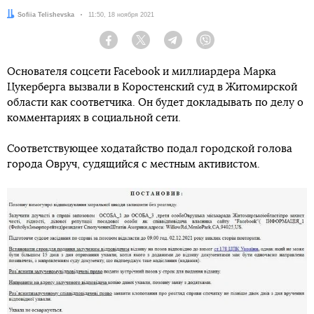
Автор:
Sofiia Telishevska
Дата:
11:50, 18 ноября 2021
Facebook
Twitter
Telegram
Viber
Основателя соцсети Facebook и миллиардера Марка
Цукерберга вызвали в Коростенский суд в Житомирской
области как соответчика. Он будет докладывать по делу о
комментариях в социальной сети.
Соответствующее ходатайство подал городской голова
города Овруч, судящийся с местным активистом.