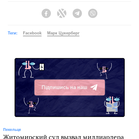
Facebook
Twitter
Telegram
Viber
Теги:
Facebook
Марк Цукерберг
Підпишись на наш
Telegram
Пекельце
Житомирский суд вызвал миллиардера