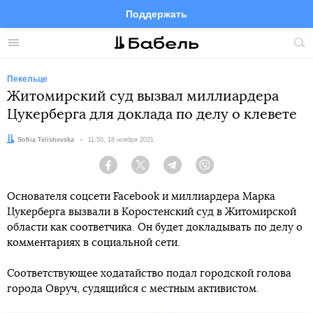
Поддержать
Facebook
Telegram
Twitter
Instagram
Меню
Пои
по
сай
Пекельце
Житомирский суд вызвал миллиардера
Цукерберга для доклада по делу о клевете
Автор:
Sofiia Telishevska
Дата:
11:50, 18 ноября 2021
Facebook
Twitter
Telegram
Viber
Основателя соцсети Facebook и миллиардера Марка
Цукерберга вызвали в Коростенский суд в Житомирской
области как соответчика. Он будет докладывать по делу о
комментариях в социальной сети.
Соответствующее ходатайство подал городской голова
города Овруч, судящийся с местным активистом.