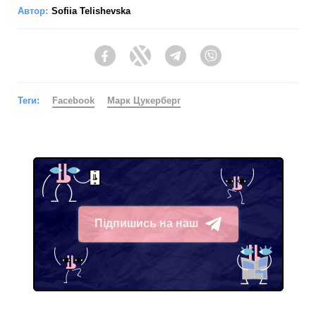
Автор:
Sofiia Telishevska
Facebook
Twitter
Telegram
Viber
Теги:
Facebook
Марк Цукерберг
Підпишись на наш
Telegram