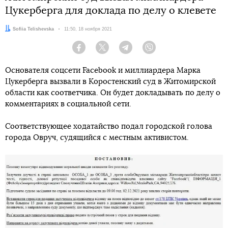
Цукерберга для доклада по делу о клевете
Автор:
Sofiia Telishevska
Дата:
11:50, 18 ноября 2021
Facebook
Twitter
Telegram
Viber
Основателя соцсети Facebook и миллиардера Марка
Цукерберга вызвали в Коростенский суд в Житомирской
области как соответчика. Он будет докладывать по делу о
комментариях в социальной сети.
Соответствующее ходатайство подал городской голова
города Овруч, судящийся с местным активистом.