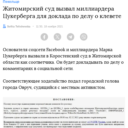
Пекельце
Житомирский суд вызвал миллиардера
Цукерберга для доклада по делу о клевете
Автор:
Sofiia Telishevska
Дата:
11:50, 18 ноября 2021
Facebook
Twitter
Telegram
Viber
Основателя соцсети Facebook и миллиардера Марка
Цукерберга вызвали в Коростенский суд в Житомирской
области как соответчика. Он будет докладывать по делу о
комментариях в социальной сети.
Соответствующее ходатайство подал городской голова
города Овруч, судящийся с местным активистом.