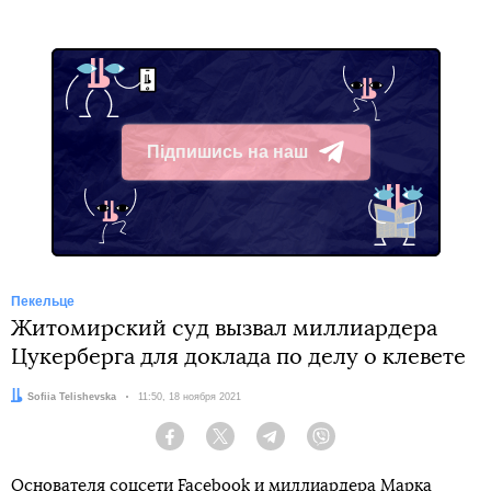
Підпишись на наш
Telegram
Пекельце
Житомирский суд вызвал миллиардера
Цукерберга для доклада по делу о клевете
Автор:
Sofiia Telishevska
Дата:
11:50, 18 ноября 2021
Facebook
Twitter
Telegram
Viber
Основателя соцсети Facebook и миллиардера Марка