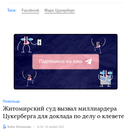
Теги:
Facebook
Марк Цукерберг
Підпишись на наш
Telegram
Пекельце
Житомирский суд вызвал миллиардера
Цукерберга для доклада по делу о клевете
Автор:
Sofiia Telishevska
Дата:
11:50, 18 ноября 2021