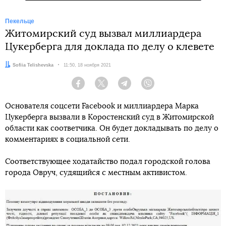
Пекельце
Житомирский суд вызвал миллиардера
Цукерберга для доклада по делу о клевете
Автор:
Sofiia Telishevska
Дата:
11:50, 18 ноября 2021
Facebook
Twitter
Telegram
Viber
Основателя соцсети Facebook и миллиардера Марка
Цукерберга вызвали в Коростенский суд в Житомирской
области как соответчика. Он будет докладывать по делу о
комментариях в социальной сети.
Соответствующее ходатайство подал городской голова
города Овруч, судящийся с местным активистом.