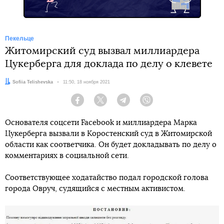
Пекельце
Житомирский суд вызвал миллиардера
Цукерберга для доклада по делу о клевете
Автор:
Sofiia Telishevska
Дата:
11:50, 18 ноября 2021
Facebook
Twitter
Telegram
Viber
Основателя соцсети Facebook и миллиардера Марка
Цукерберга вызвали в Коростенский суд в Житомирской
области как соответчика. Он будет докладывать по делу о
комментариях в социальной сети.
Соответствующее ходатайство подал городской голова
города Овруч, судящийся с местным активистом.