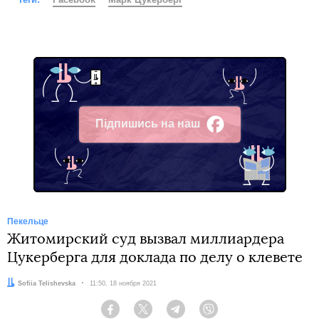
Підпишись на наш
Facebook
Пекельце
Житомирский суд вызвал миллиардера
Цукерберга для доклада по делу о клевете
Автор:
Sofiia Telishevska
Дата:
11:50, 18 ноября 2021
Facebook
Twitter
Telegram
Viber