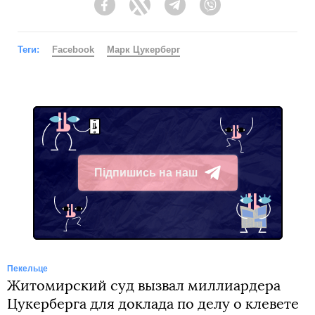
Facebook
Twitter
Telegram
Viber
Теги:
Facebook
Марк Цукерберг
Підпишись на наш
Telegram
Пекельце
Житомирский суд вызвал миллиардера
Цукерберга для доклада по делу о клевете