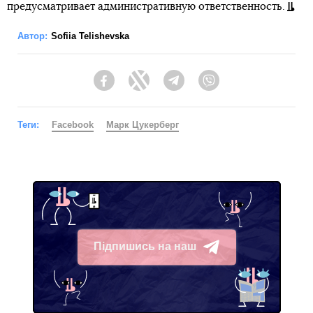
предусматривает административную ответственность.
Автор:
Sofiia Telishevska
Facebook
Twitter
Telegram
Viber
Теги:
Facebook
Марк Цукерберг
Підпишись на наш
Telegram