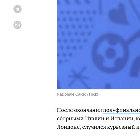
Telegram
Viber
Nazionale Calcio / Flickr
После окончания
полуфинально
сборными Италии и Испании, ко
Лондоне, случился курьезный и