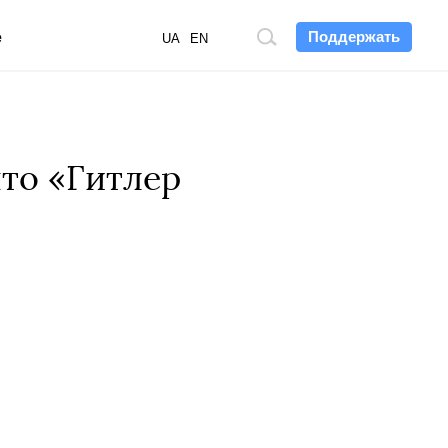
Поддержать
е
Поиск
UA
EN
по
сайту
что «Гитлер