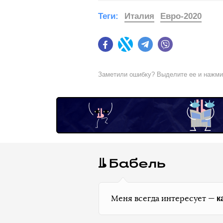
Теги:
Италия
Евро-2020
Facebook
Twitter
Telegram
Viber
Заметили ошибку? Выделите ее и нажм
к
Меня всегда интересует —