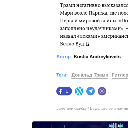
Трамп негативно высказался
Марн возле Парижа, где по
Первой мировой войны. «Поч
заполнено неудачниками», — 
назвал «лохами» американск
Белло Вуд.
Автор:
Kostia Andreykovets
Теги:
Дональд Трамп
Гитле
1
Facebook
Twitter
Telegram
Viber
Заметили ошибку? Выделите ее и нажм