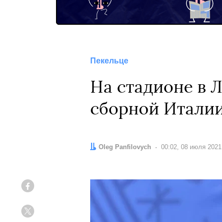
Пекельце
На стадионе в 
сборной Италии
Автор:
Oleg Panfilovych
Дата:
00:02, 08 июля 2021
Facebook
Twitter