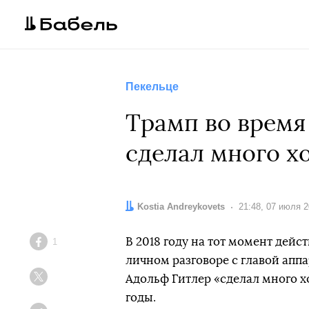
Пекельце
Трамп во время 
сделал много х
Автор:
Kostia Andreykovets
Дата:
21:48, 07 июля 
В 2018 году на тот момент дей
1
Facebook
личном разговоре с главой апп
Адольф Гитлер «сделал много х
Twitter
годы.