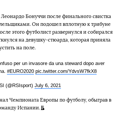
Леонардо Бонуччи после финального свистка
олельщиками. Он подошел вплотную к трибуне
После этого футболист развернулся и собирался
ткнулся на девушку-стюарда, которая приняла
устить на поле.
onfuso per un invasore da una steward dopo aver
una.
#EURO2020
pic.twitter.com/YdvsW7fkX8
SI (@RSIsport)
July 6, 2021
ал Чемпионата Европы по футболу, обыграв в
оманду Испании.