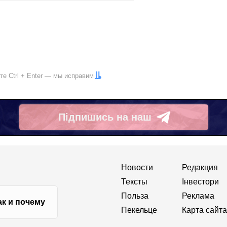
ите
Ctrl
+
Enter
— мы исправим
Підпишись на наш
Telegram
Новости
Редакция
Тексты
Інвестори
Польза
Реклама
ак и почему
Пекельце
Карта сайта