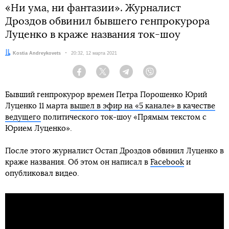
«Ни ума, ни фантазии». Журналист
Дроздов обвинил бывшего генпрокурора
Луценко в краже названия ток-шоу
Автор:
Kostia Andreykovets
Дата:
20:32, 12 марта 2021
Facebook
Twitter
Telegram
Viber
Бывший генпрокурор времен Петра Порошенко Юрий
Луценко 11 марта
вышел в эфир на «5 канале» в качестве
ведущего
политического ток-шоу «Прямым текстом с
Юрием Луценко».
После этого журналист Остап Дроздов обвинил Луценко в
краже названия. Об этом он написал в
Facebook
и
опубликовал видео.