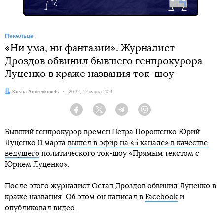
Пекельце
«Ни ума, ни фантазии». Журналист
Дроздов обвинил бывшего генпрокурора
Луценко в краже названия ток-шоу
Автор:
Kostia Andreykovets
Дата:
20:32, 12 марта 2021
Facebook
Twitter
Telegram
Viber
Бывший генпрокурор времен Петра Порошенко Юрий
Луценко 11 марта
вышел в эфир на «5 канале» в качестве
ведущего
политического ток-шоу «Прямым текстом с
Юрием Луценко».
После этого журналист Остап Дроздов обвинил Луценко в
краже названия. Об этом он написал в
Facebook
и
опубликовал видео.