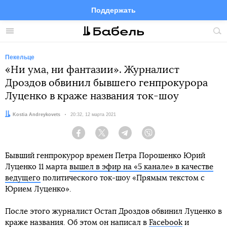
Поддержать
Facebook
Telegram
Twitter
Instagram
Меню
Пои
по
сай
Пекельце
«Ни ума, ни фантазии». Журналист
Дроздов обвинил бывшего генпрокурора
Луценко в краже названия ток-шоу
Автор:
Kostia Andreykovets
Дата:
20:32, 12 марта 2021
Facebook
Twitter
Telegram
Viber
Бывший генпрокурор времен Петра Порошенко Юрий
Луценко 11 марта
вышел в эфир на «5 канале» в качестве
ведущего
политического ток-шоу «Прямым текстом с
Юрием Луценко».
После этого журналист Остап Дроздов обвинил Луценко в
краже названия. Об этом он написал в
Facebook
и