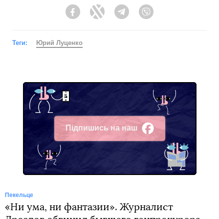
Facebook
Twitter
Telegram
Viber
Теги:
Юрий Луценко
Підпишись на наш
Facebook
Пекельце
«Ни ума, ни фантазии». Журналист