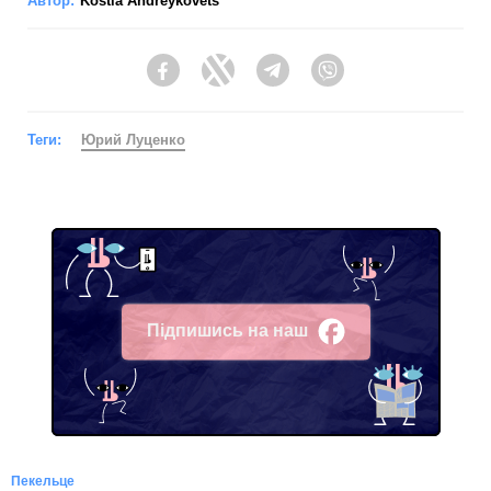
Автор:
Kostia Andreykovets
Facebook
Twitter
Telegram
Viber
Теги:
Юрий Луценко
Підпишись на наш
Facebook
Пекельце