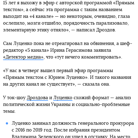
15 лет я выхожу в эфир с авторской программой «Прямым
текстом», а сейчас эта программа с таким названием
выходит на «4 канале» — но некоторым, очевидно, глаза
ослепило, мозги отшибло, порядочность парализовало,
элементарную этику отняло», — написал Дроздов.
Сам Луценко пока не отреагировал на обвинения, а шеф-
редактор «5 канала» Ирина Герасимова заявила
«Детектор медиа»
, что «тут нечего комментировать».
«У нас в четверг вышел первый эфир программы
«Прямым текстом с Юрием Луценко». И такого названия
на других канал не существует», — сказала она.
У ток-шоу
Дроздова
и
Луценко
схожий формат — анализ
политической жизни Украины и социально-проблемные
темы.
Луценко занимал должность генерального прокурора
с 2016 по 2019 год. После избрания президентом
Владимира Зеленского
он ушел в отставку
. На место