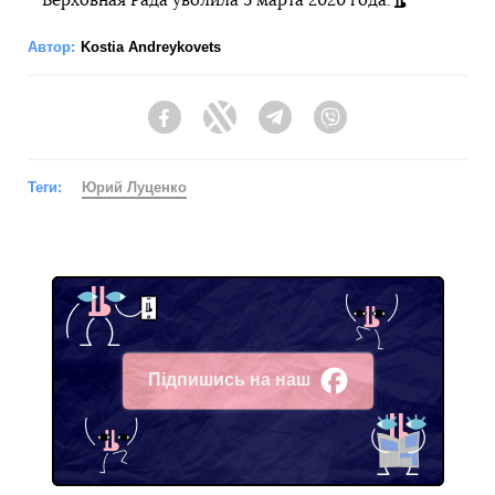
Верховная Рада уволила 5 марта 2020 года.
Автор:
Kostia Andreykovets
Facebook
Twitter
Telegram
Viber
Теги:
Юрий Луценко
Підпишись на наш
Facebook