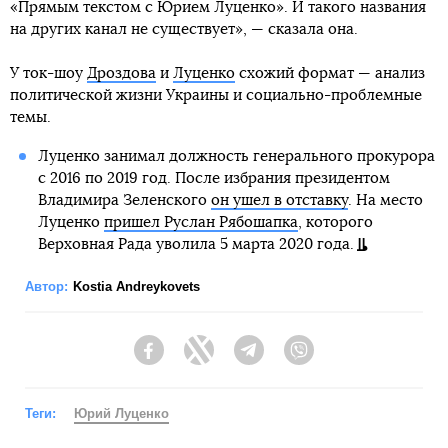
«Прямым текстом с Юрием Луценко». И такого названия
на других канал не существует», — сказала она.
У ток-шоу
Дроздова
и
Луценко
схожий формат — анализ
политической жизни Украины и социально-проблемные
темы.
Луценко занимал должность генерального прокурора
с 2016 по 2019 год. После избрания президентом
Владимира Зеленского
он ушел в отставку
. На место
Луценко
пришел Руслан Рябошапка
, которого
Верховная Рада уволила 5 марта 2020 года.
Автор:
Kostia Andreykovets
Facebook
Twitter
Telegram
Viber
Теги:
Юрий Луценко