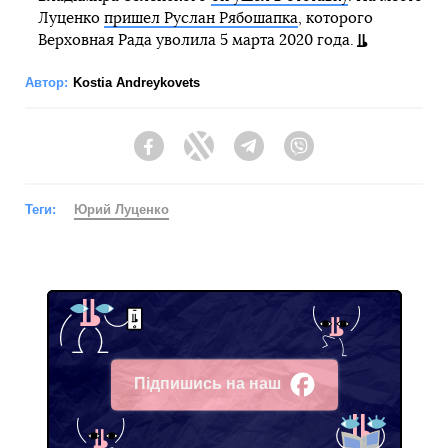
Луценко
пришел Руслан Рябошапка
, которого
Верховная Рада уволила 5 марта 2020 года.
Автор:
Kostia Andreykovets
Facebook
Twitter
Telegram
Viber
Теги:
Юрий Луценко
Підпишись на наш
Facebook