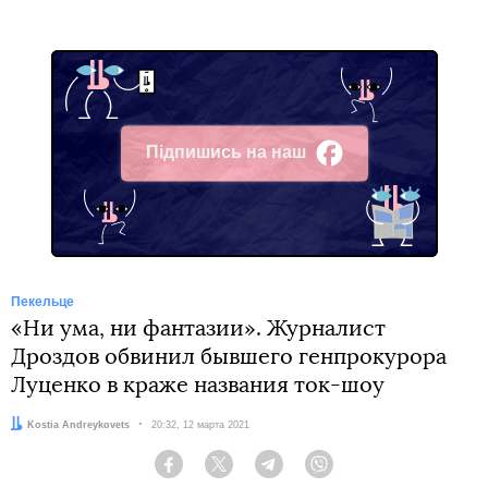
Підпишись на наш
Facebook
Пекельце
«Ни ума, ни фантазии». Журналист
Дроздов обвинил бывшего генпрокурора
Луценко в краже названия ток-шоу
Автор:
Kostia Andreykovets
Дата:
20:32, 12 марта 2021
Facebook
Twitter
Telegram
Viber