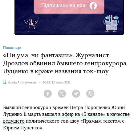
Підпишись на наш
Facebook
Пекельце
«Ни ума, ни фантазии». Журналист
Дроздов обвинил бывшего генпрокурора
Луценко в краже названия ток-шоу
Автор:
Kostia Andreykovets
Дата:
20:32, 12 марта 2021
Facebook
Twitter
Telegram
Viber
Бывший генпрокурор времен Петра Порошенко Юрий
Луценко 11 марта
вышел в эфир на «5 канале» в качестве
ведущего
политического ток-шоу «Прямым текстом с
Юрием Луценко».