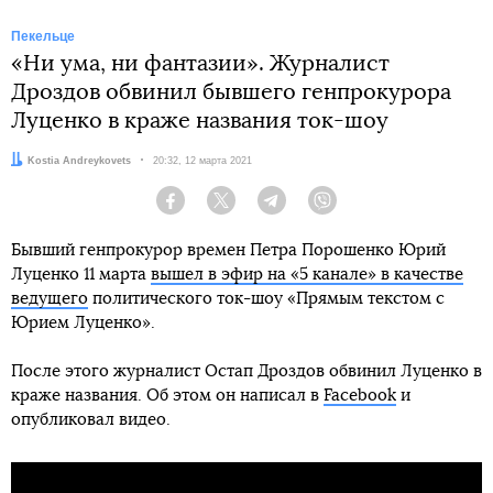
Пекельце
«Ни ума, ни фантазии». Журналист
Дроздов обвинил бывшего генпрокурора
Луценко в краже названия ток-шоу
Автор:
Kostia Andreykovets
Дата:
20:32, 12 марта 2021
Facebook
Twitter
Telegram
Viber
Бывший генпрокурор времен Петра Порошенко Юрий
Луценко 11 марта
вышел в эфир на «5 канале» в качестве
ведущего
политического ток-шоу «Прямым текстом с
Юрием Луценко».
После этого журналист Остап Дроздов обвинил Луценко в
краже названия. Об этом он написал в
Facebook
и
опубликовал видео.