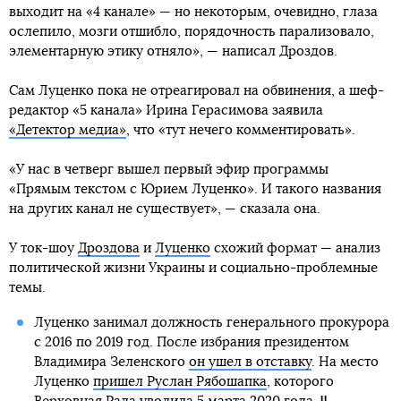
выходит на «4 канале» — но некоторым, очевидно, глаза
ослепило, мозги отшибло, порядочность парализовало,
элементарную этику отняло», — написал Дроздов.
Сам Луценко пока не отреагировал на обвинения, а шеф-
редактор «5 канала» Ирина Герасимова заявила
«Детектор медиа»
, что «тут нечего комментировать».
«У нас в четверг вышел первый эфир программы
«Прямым текстом с Юрием Луценко». И такого названия
на других канал не существует», — сказала она.
У ток-шоу
Дроздова
и
Луценко
схожий формат — анализ
политической жизни Украины и социально-проблемные
темы.
Луценко занимал должность генерального прокурора
с 2016 по 2019 год. После избрания президентом
Владимира Зеленского
он ушел в отставку
. На место
Луценко
пришел Руслан Рябошапка
, которого