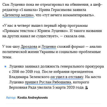
Сам Луценко пока не отреагировал на обвинения, а шеф-
редактор «5 канала» Ирина Герасимова заявила
«Детектор медиа»
, что «тут нечего комментировать».
«У нас в четверг вышел первый эфир программы
«Прямым текстом с Юрием Луценко». И такого названия
на других канал не существует», — сказала она.
У ток-шоу
Дроздова
и
Луценко
схожий формат — анализ
политической жизни Украины и социально-проблемные
темы.
Луценко занимал должность генерального прокурора
с 2016 по 2019 год. После избрания президентом
Владимира Зеленского
он ушел в отставку
. На место
Луценко
пришел Руслан Рябошапка
, которого
Верховная Рада уволила 5 марта 2020 года.
Автор:
Kostia Andreykovets