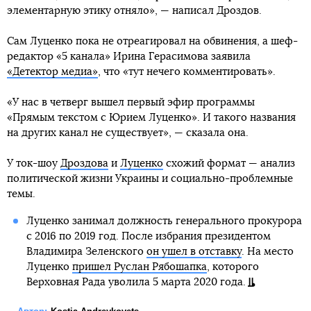
элементарную этику отняло», — написал Дроздов.
Сам Луценко пока не отреагировал на обвинения, а шеф-
редактор «5 канала» Ирина Герасимова заявила
«Детектор медиа»
, что «тут нечего комментировать».
«У нас в четверг вышел первый эфир программы
«Прямым текстом с Юрием Луценко». И такого названия
на других канал не существует», — сказала она.
У ток-шоу
Дроздова
и
Луценко
схожий формат — анализ
политической жизни Украины и социально-проблемные
темы.
Луценко занимал должность генерального прокурора
с 2016 по 2019 год. После избрания президентом
Владимира Зеленского
он ушел в отставку
. На место
Луценко
пришел Руслан Рябошапка
, которого
Верховная Рада уволила 5 марта 2020 года.