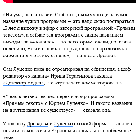
«Ни ума, ни фантазии. Стибрить, скоммуниздить чужое
название чужой программы — это надо было постараться.
15 лет я выхожу в эфир с авторской программой «Прямым
текстом», а сейчас эта программа с таким названием
выходит на «4 канале» — но некоторым, очевидно, глаза
ослепило, мозги отшибло, порядочность парализовало,
элементарную этику отняло», — написал Дроздов.
Сам Луценко пока не отреагировал на обвинения, а шеф-
редактор «5 канала» Ирина Герасимова заявила
«Детектор медиа»
, что «тут нечего комментировать».
«У нас в четверг вышел первый эфир программы
«Прямым текстом с Юрием Луценко». И такого названия
на других канал не существует», — сказала она.
У ток-шоу
Дроздова
и
Луценко
схожий формат — анализ
политической жизни Украины и социально-проблемные
темы.