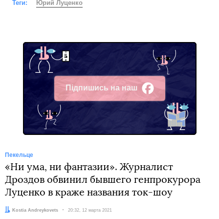
Теги:
Юрий Луценко
Підпишись на наш
Facebook
Пекельце
«Ни ума, ни фантазии». Журналист
Дроздов обвинил бывшего генпрокурора
Луценко в краже названия ток-шоу
Автор:
Kostia Andreykovets
Дата:
20:32, 12 марта 2021