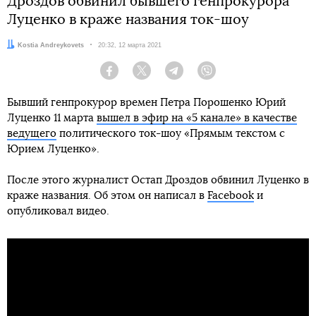
Дроздов обвинил бывшего генпрокурора
Луценко в краже названия ток-шоу
Автор:
Kostia Andreykovets
Дата:
20:32, 12 марта 2021
Facebook
Twitter
Telegram
Viber
Бывший генпрокурор времен Петра Порошенко Юрий
Луценко 11 марта
вышел в эфир на «5 канале» в качестве
ведущего
политического ток-шоу «Прямым текстом с
Юрием Луценко».
После этого журналист Остап Дроздов обвинил Луценко в
краже названия. Об этом он написал в
Facebook
и
опубликовал видео.