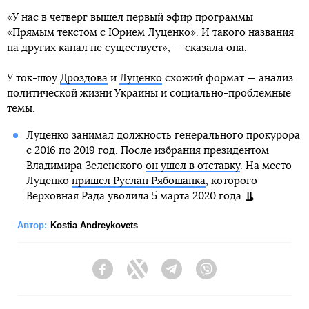
«У нас в четверг вышел первый эфир программы
«Прямым текстом с Юрием Луценко». И такого названия
на других канал не существует», — сказала она.
У ток-шоу
Дроздова
и
Луценко
схожий формат — анализ
политической жизни Украины и социально-проблемные
темы.
Луценко занимал должность генерального прокурора
с 2016 по 2019 год. После избрания президентом
Владимира Зеленского
он ушел в отставку
. На место
Луценко
пришел Руслан Рябошапка
, которого
Верховная Рада уволила 5 марта 2020 года.
Автор:
Kostia Andreykovets
Facebook
Twitter
Telegram
Viber