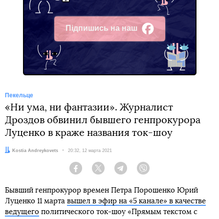
Підпишись на наш
Facebook
Пекельце
«Ни ума, ни фантазии». Журналист
Дроздов обвинил бывшего генпрокурора
Луценко в краже названия ток-шоу
Автор:
Kostia Andreykovets
Дата:
20:32, 12 марта 2021
Facebook
Twitter
Telegram
Viber
Бывший генпрокурор времен Петра Порошенко Юрий
Луценко 11 марта
вышел в эфир на «5 канале» в качестве
ведущего
политического ток-шоу «Прямым текстом с