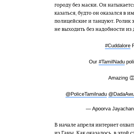
городу без маски. Он натыкаетс
казаться, будто он оказался в 
полицейские и танцуют. Ролик
не выходить без надобности из
#Cuddalore
P
Our
#TamilNadu
poli
Amazing 👏
@PoliceTamilnadu
@DadaAw
— Apoorva Jayachan
В начале апреля интернет охв
из Ганы. Как оказалось, в этой