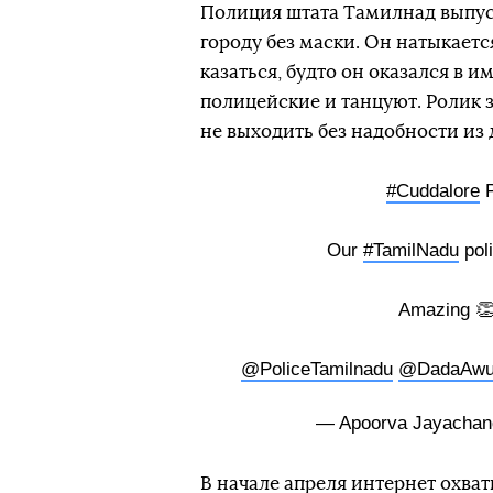
Полиция штата Тамилнад выпуст
городу без маски. Он натыкаетс
казаться, будто он оказался в 
полицейские и танцуют. Ролик
не выходить без надобности из
#Cuddalore
P
Our
#TamilNadu
poli
Amazing 👏
@PoliceTamilnadu
@DadaAw
— Apoorva Jayachan
В начале апреля интернет охв