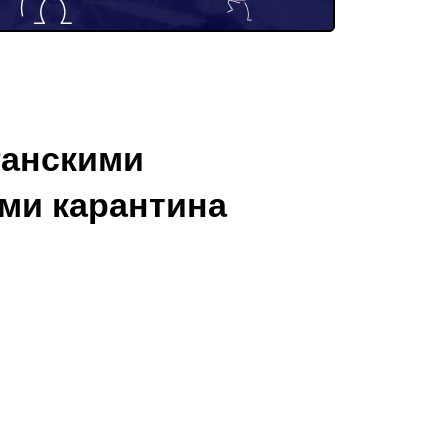
ганскими
ми карантина