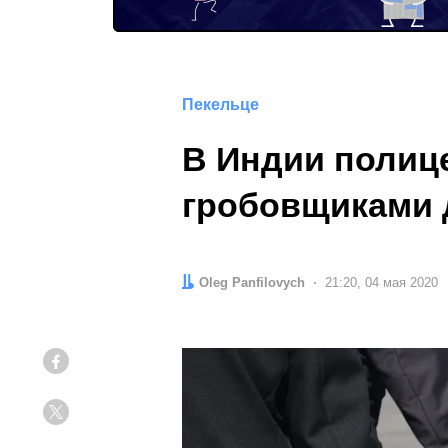
Пекельце
В Индии полиц
гробовщиками 
Автор:
Oleg Panfilovych
Дата:
21:20, 04 мая 2020
Facebook
Twitter