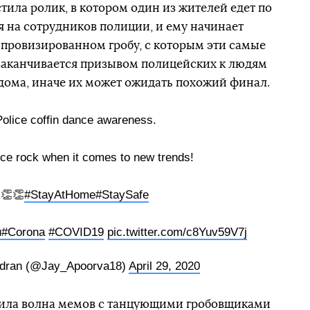
ила ролик, в котором один из жителей едет по
я на сотрудников полиции, и ему начинает
импровизированном гробу, с которым эти самые
 заканчивается призывом полицейских к людям
 дома, иначе их может ожидать похожий финал.
olice coffin dance awareness.
ce rock when it comes to new trends!
👏👏
#StayAtHome
#StaySafe
u
#Corona
#COVID19
pic.twitter.com/c8Yuv59V7j
dran (@Jay_Apoorva18)
April 29, 2020
атила волна мемов с танцующими гробовщиками