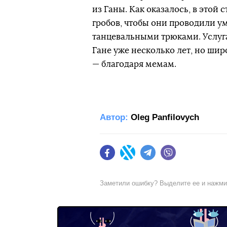
из Ганы. Как оказалось, в этой
гробов, чтобы они проводили у
танцевальными трюками. Услуг
Гане уже несколько лет, но ши
— благодаря мемам.
Автор:
Oleg Panfilovych
Facebook
Twitter
Telegram
Viber
Заметили ошибку? Выделите ее и нажм