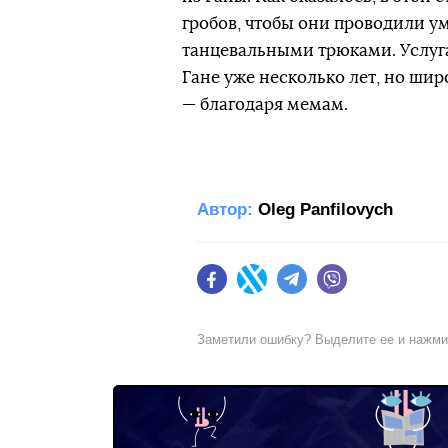
гробов, чтобы они проводили у
танцевальными трюками. Услуг
Гане уже несколько лет, но ши
— благодаря мемам.
Автор:
Oleg Panfilovych
Facebook
Twitter
Telegram
Viber
Заметили ошибку? Выделите ее и нажм