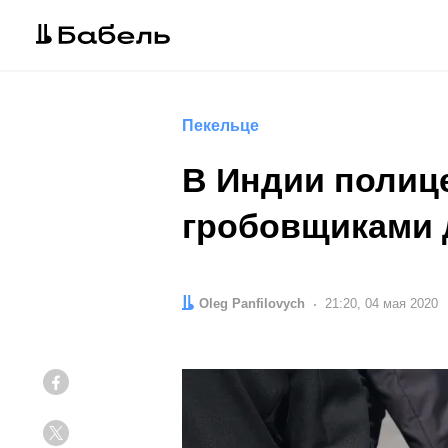
Пекельце
В Индии полиц
гробовщиками 
Автор:
Oleg Panfilovych
Дата:
21:20, 04 мая 2020
Facebook
Twitter