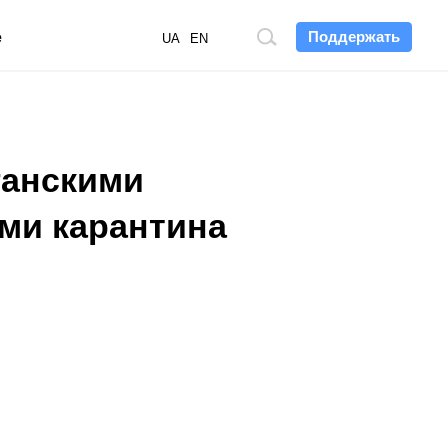
Поддержать
е
Поиск
UA
EN
по
сайту
ганскими
ми карантина