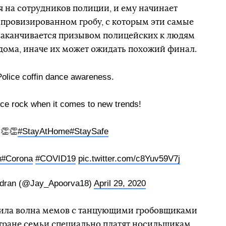
я на сотрудников полиции, и ему начинает
импровизированном гробу, с которым эти самые
 заканчивается призывом полицейских к людям
 дома, иначе их может ожидать похожий финал.
olice coffin dance awareness.
ce rock when it comes to new trends!
👏👏
#StayAtHome
#StaySafe
u
#Corona
#COVID19
pic.twitter.com/c8Yuv59V7j
dran (@Jay_Apoorva18)
April 29, 2020
атила волна мемов с танцующими гробовщиками
 стране семьи специально платят носильщикам