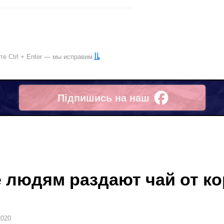
ите
Ctrl
+
Enter
— мы исправим
Підпишись на наш
Facebook
 людям раздают чай от к
2020