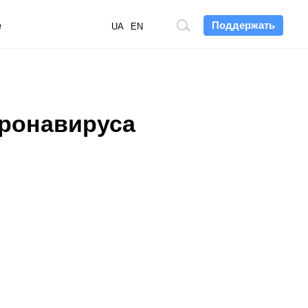
Поддержать
е
Поиск
UA
EN
по
сайту
оронавируса