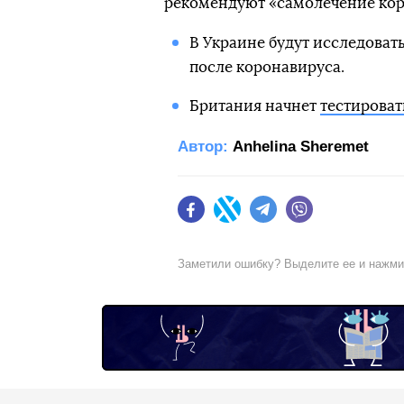
рекомендуют «самолечение кор
В Украине будут исследоват
после коронавируса.
Британия начнет
тестироват
Автор:
Anhelina Sheremet
Facebook
Twitter
Telegram
Viber
Заметили ошибку? Выделите ее и нажм