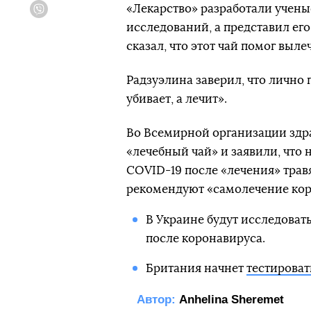
«Лекарство» разработали учены
Viber
исследований, а представил ег
сказал, что этот чай помог выл
Радзуэлина заверил, что лично п
убивает, а лечит».
Во Всемирной организации здра
«лечебный чай» и заявили, что 
COVID-19 после «лечения» трав
рекомендуют «самолечение кор
В Украине будут исследоват
после коронавируса.
Британия начнет
тестироват
Автор:
Anhelina Sheremet