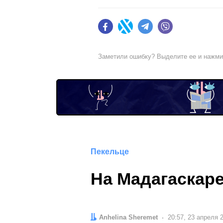
Facebook
Twitter
Telegram
Viber
Заметили ошибку? Выделите ее и нажм
Пекельце
На Мадагаскаре
Автор:
Anhelina Sheremet
Дата:
20:57, 23 апреля 