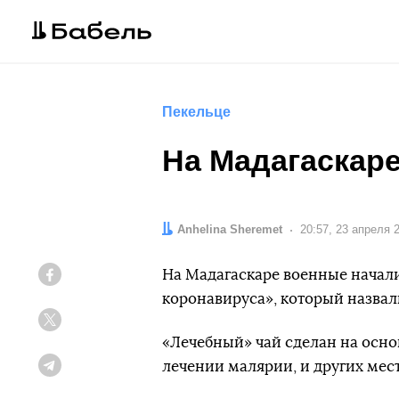
Пекельце
На Мадагаскаре
Автор:
Anhelina Sheremet
Дата:
20:57, 23 апреля 
На Мадагаскаре военные начали
Facebook
коронавируса», который назвал
Twitter
«Лечебный» чай сделан на осно
лечении малярии, и других мес
Telegram