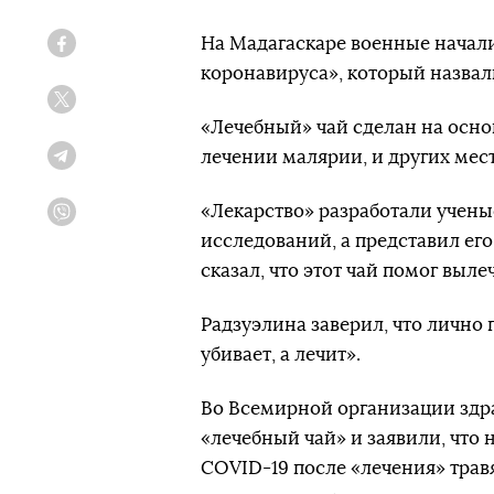
На Мадагаскаре военные начали
Facebook
коронавируса», который назвал
Twitter
«Лечебный» чай сделан на осно
лечении малярии, и других мес
Telegram
«Лекарство» разработали учены
Viber
исследований, а представил ег
сказал, что этот чай помог выл
Радзуэлина заверил, что лично п
убивает, а лечит».
Во Всемирной организации здра
«лечебный чай» и заявили, что 
COVID-19 после «лечения» трав