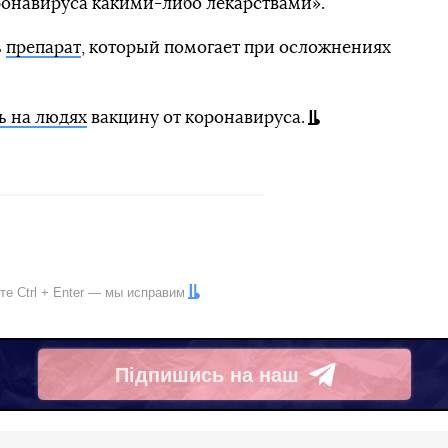
онавируса какими-либо лекарствами».
ь
препарат
, который помогает при осложнениях
ь на людях
вакцину от коронавируса.
ите
Ctrl
+
Enter
— мы исправим
Підпишись на наш
Telegram