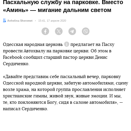
Пасхальную службу на парковке. Вместо
«Аминь» — мигание дальним светом
Автор:
Anhelina Sheremet
Дата:
15:41, 17 апреля 2020
Facebook
Twitter
Telegram
Viber
Одесская народная
церковь
предлагает на Пасху
Справка
провести Автохвалу на парковке церкви. Об этом в
Facebook сообщил старший пастор церкви Денис
Сердиченко.
«Давайте представим себе пасхальный вечер, парковку
Одесской народной церкви, забитую автомобилями, сцену
возле храма, на которой группа прославления исполняет
христианские гимны, живой звук, живые эмоции. И мы,
те, кто поклоняются Богу, сидя в салоне автомобиля», —
написал Сердиченко.