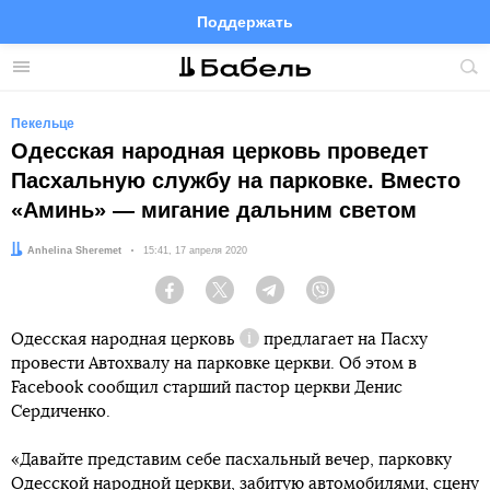
Поддержать
Facebook
Telegram
Twitter
Instagram
Меню
Пои
по
сай
Пекельце
Одесская народная церковь проведет
Пасхальную службу на парковке. Вместо
«Аминь» — мигание дальним светом
Автор:
Anhelina Sheremet
Дата:
15:41, 17 апреля 2020
Facebook
Twitter
Telegram
Viber
Одесская народная
церковь
предлагает на Пасху
Справка
провести Автохвалу на парковке церкви. Об этом в
Facebook сообщил старший пастор церкви Денис
Сердиченко.
«Давайте представим себе пасхальный вечер, парковку
Одесской народной церкви, забитую автомобилями, сцену