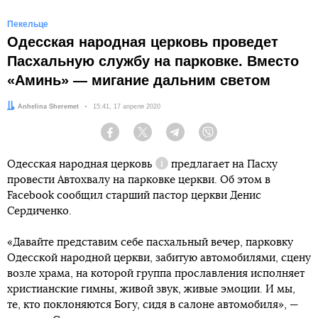
Пекельце
Одесская народная церковь проведет
Пасхальную службу на парковке. Вместо
«Аминь» — мигание дальним светом
Автор:
Anhelina Sheremet
Дата:
15:41, 17 апреля 2020
Facebook
Twitter
Telegram
Viber
Одесская народная
церковь
предлагает на Пасху
Справка
провести Автохвалу на парковке церкви. Об этом в
Facebook сообщил старший пастор церкви Денис
Сердиченко.
«Давайте представим себе пасхальный вечер, парковку
Одесской народной церкви, забитую автомобилями, сцену
возле храма, на которой группа прославления исполняет
христианские гимны, живой звук, живые эмоции. И мы,
те, кто поклоняются Богу, сидя в салоне автомобиля», —