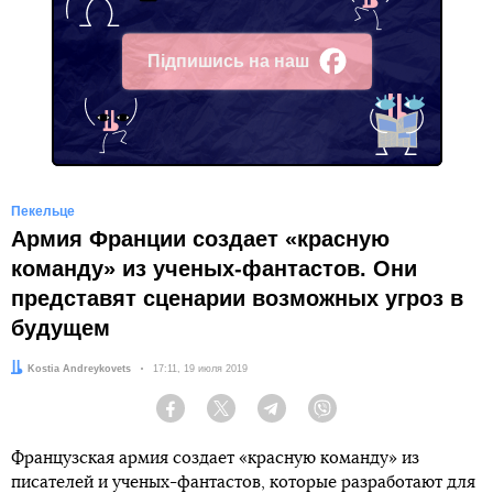
Підпишись на наш
Facebook
Пекельце
Армия Франции создает «красную
команду» из ученых-фантастов. Они
представят сценарии возможных угроз в
будущем
Автор:
Kostia Andreykovets
Дата:
17:11, 19 июля 2019
Facebook
Twitter
Telegram
Viber
Французская армия создает «красную команду» из
писателей и ученых-фантастов, которые разработают для