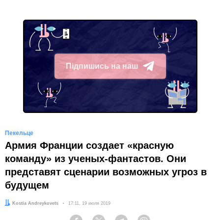
Підпишись на наш
Telegram
Пекельце
Армия Франции создает «красную
команду» из ученых-фантастов. Они
представят сценарии возможных угроз в
будущем
Автор:
Kostia Andreykovets
Дата:
17:11, 19 июля 2019