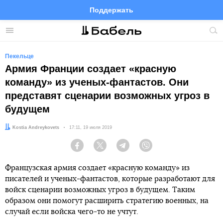
Поддержать
Facebook
Telegram
Twitter
Instagram
Меню
Пои
по
сай
Пекельце
Армия Франции создает «красную
команду» из ученых-фантастов. Они
представят сценарии возможных угроз в
будущем
Автор:
Kostia Andreykovets
Дата:
17:11, 19 июля 2019
Facebook
Twitter
Telegram
Viber
Французская армия создает «красную команду» из
писателей и ученых-фантастов, которые разработают для
войск сценарии возможных угроз в будущем. Таким
образом они помогут расширить стратегию военных, на
случай если войска чего-то не учтут.