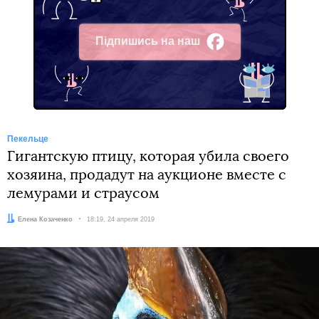
Підпишись на наш
Facebook
Пекельце
Гигантскую птицу, которая убила своего
хозяина, продадут на аукционе вместе с
лемурами и страусом
Автор:
Елена Козаченко
Дата:
18:19, 24 апреля 2019