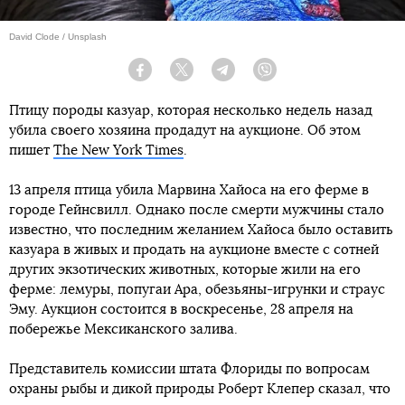
David Clode / Unsplash
Facebook
Twitter
Telegram
Viber
Птицу породы казуар, которая несколько недель назад
убила своего хозяина продадут на аукционе. Об этом
пишет
The New York Times
.
13 апреля птица убила Марвина Хайоса на его ферме в
городе Гейнсвилл. Однако после смерти мужчины стало
известно, что последним желанием Хайоса было оставить
казуара в живых и продать на аукционе вместе с сотней
других экзотических животных, которые жили на его
ферме: лемуры, попугаи Ара, обезьяны-игрунки и страус
Эму. Аукцион состоится в воскресенье, 28 апреля на
побережье Мексиканского залива.
Представитель комиссии штата Флориды по вопросам
охраны рыбы и дикой природы Роберт Клепер сказал, что