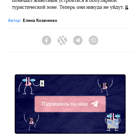
помешал животным устроиться в популярной
туристической зоне. Теперь они никуда не уйдут.
Автор:
Елена Козаченко
Facebook
Twitter
Telegram
Viber
Підпишись на наш
Telegram