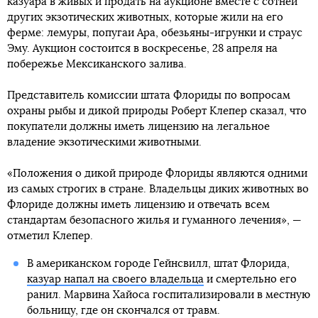
казуара в живых и продать на аукционе вместе с сотней
других экзотических животных, которые жили на его
ферме: лемуры, попугаи Ара, обезьяны-игрунки и страус
Эму. Аукцион состоится в воскресенье, 28 апреля на
побережье Мексиканского залива.
Представитель комиссии штата Флориды по вопросам
охраны рыбы и дикой природы Роберт Клепер сказал, что
покупатели должны иметь лицензию на легальное
владение экзотическими животными.
«Положения о дикой природе Флориды являются одними
из самых строгих в стране. Владельцы диких животных во
Флориде должны иметь лицензию и отвечать всем
стандартам безопасного жилья и гуманного лечения», —
отметил Клепер.
В американском городе Гейнсвилл, штат Флорида,
казуар напал на своего владельца
и смертельно его
ранил. Марвина Хайоса госпитализировали в местную
больницу, где он скончался от травм.