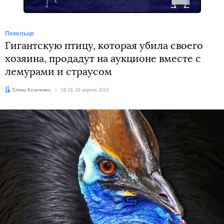
Пекельце
Гигантскую птицу, которая убила своего
хозяина, продадут на аукционе вместе с
лемурами и страусом
Автор:
Елена Козаченко
Дата:
18:19, 24 апреля 2019