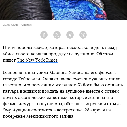
David Clode / Unsplash
Facebook
Twitter
Telegram
Viber
Птицу породы казуар, которая несколько недель назад
убила своего хозяина продадут на аукционе. Об этом
пишет
The New York Times
.
13 апреля птица убила Марвина Хайоса на его ферме в
городе Гейнсвилл. Однако после смерти мужчины стало
известно, что последним желанием Хайоса было оставить
казуара в живых и продать на аукционе вместе с сотней
других экзотических животных, которые жили на его
ферме: лемуры, попугаи Ара, обезьяны-игрунки и страус
Эму. Аукцион состоится в воскресенье, 28 апреля на
побережье Мексиканского залива.