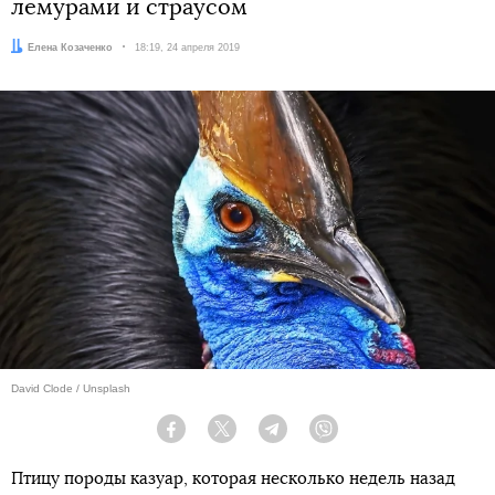
лемурами и страусом
Автор:
Елена Козаченко
Дата:
18:19, 24 апреля 2019
David Clode / Unsplash
Facebook
Twitter
Telegram
Viber
Птицу породы казуар, которая несколько недель назад