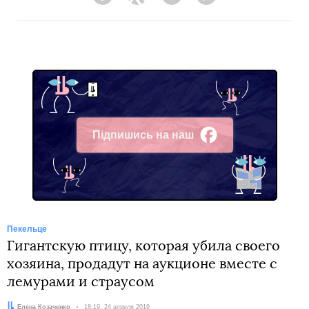
Facebook
Twitter
Telegram
Viber
Підпишись на наш
Facebook
Пекельце
Гигантскую птицу, которая убила своего
хозяина, продадут на аукционе вместе с
лемурами и страусом
Автор:
Елена Козаченко
Дата:
18:19, 24 апреля 2019