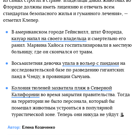
из самых строгих в стране. Владельцы диких животных во
Флориде должны иметь лицензию и отвечать всем
стандартам безопасного жилья и гуманного лечения», —
отметил Клепер.
В американском городе Гейнсвилл, штат Флорида,
казуар напал на своего владельца
и смертельно его
ранил. Марвина Хайоса госпитализировали в местную
больницу, где он скончался от травм.
Восьмилетняя девочка
упала в вольер с пандами
на
исследовательской базе по разведению гигантских
панд в Чэнду, в провинции Сычуань.
Колония тюленей захватила пляж в Северной
Калифорнии
во время закрытия правительства. Тогда
на территории не было персонала, который бы
помешал животным устроиться в популярной
туристической зоне. Теперь они никуда не уйдут.
Автор:
Елена Козаченко