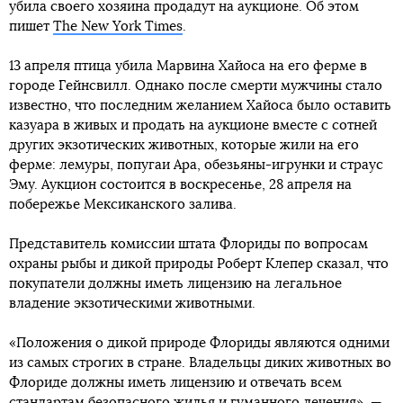
убила своего хозяина продадут на аукционе. Об этом
пишет
The New York Times
.
13 апреля птица убила Марвина Хайоса на его ферме в
городе Гейнсвилл. Однако после смерти мужчины стало
известно, что последним желанием Хайоса было оставить
казуара в живых и продать на аукционе вместе с сотней
других экзотических животных, которые жили на его
ферме: лемуры, попугаи Ара, обезьяны-игрунки и страус
Эму. Аукцион состоится в воскресенье, 28 апреля на
побережье Мексиканского залива.
Представитель комиссии штата Флориды по вопросам
охраны рыбы и дикой природы Роберт Клепер сказал, что
покупатели должны иметь лицензию на легальное
владение экзотическими животными.
«Положения о дикой природе Флориды являются одними
из самых строгих в стране. Владельцы диких животных во
Флориде должны иметь лицензию и отвечать всем
стандартам безопасного жилья и гуманного лечения», —