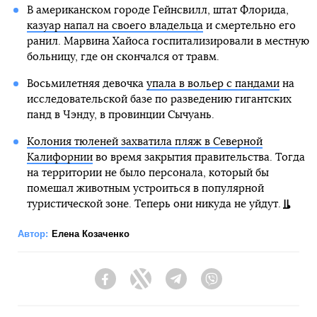
В американском городе Гейнсвилл, штат Флорида,
казуар напал на своего владельца
и смертельно его
ранил. Марвина Хайоса госпитализировали в местную
больницу, где он скончался от травм.
Восьмилетняя девочка
упала в вольер с пандами
на
исследовательской базе по разведению гигантских
панд в Чэнду, в провинции Сычуань.
Колония тюленей захватила пляж в Северной
Калифорнии
во время закрытия правительства. Тогда
на территории не было персонала, который бы
помешал животным устроиться в популярной
туристической зоне. Теперь они никуда не уйдут.
Автор:
Елена Козаченко
Facebook
Twitter
Telegram
Viber