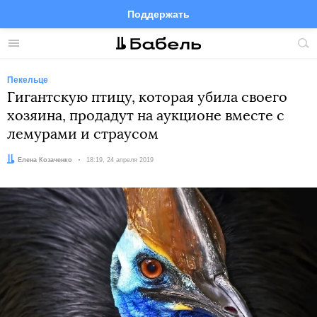
Поддержать
Facebook
Telegram
Twitter
Instagram
Меню
Пои
по
сай
Пекельце
Гигантскую птицу, которая убила своего
хозяина, продадут на аукционе вместе с
лемурами и страусом
Автор:
Елена Козаченко
Дата:
18:19, 24 апреля 2019