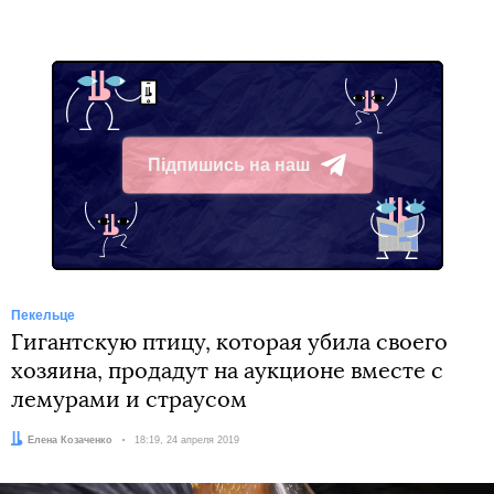
Підпишись на наш
Telegram
Пекельце
Гигантскую птицу, которая убила своего
хозяина, продадут на аукционе вместе с
лемурами и страусом
Автор:
Елена Козаченко
Дата:
18:19, 24 апреля 2019