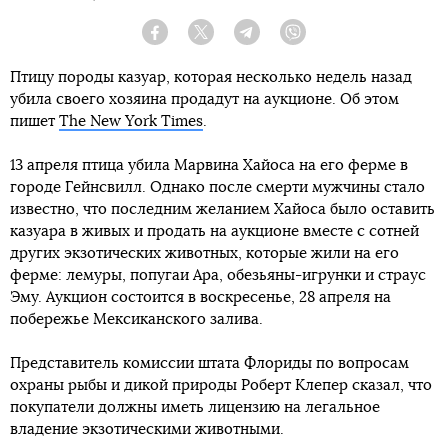
Facebook
Twitter
Telegram
Viber
Птицу породы казуар, которая несколько недель назад
убила своего хозяина продадут на аукционе. Об этом
пишет
The New York Times
.
13 апреля птица убила Марвина Хайоса на его ферме в
городе Гейнсвилл. Однако после смерти мужчины стало
известно, что последним желанием Хайоса было оставить
казуара в живых и продать на аукционе вместе с сотней
других экзотических животных, которые жили на его
ферме: лемуры, попугаи Ара, обезьяны-игрунки и страус
Эму. Аукцион состоится в воскресенье, 28 апреля на
побережье Мексиканского залива.
Представитель комиссии штата Флориды по вопросам
охраны рыбы и дикой природы Роберт Клепер сказал, что
покупатели должны иметь лицензию на легальное
владение экзотическими животными.