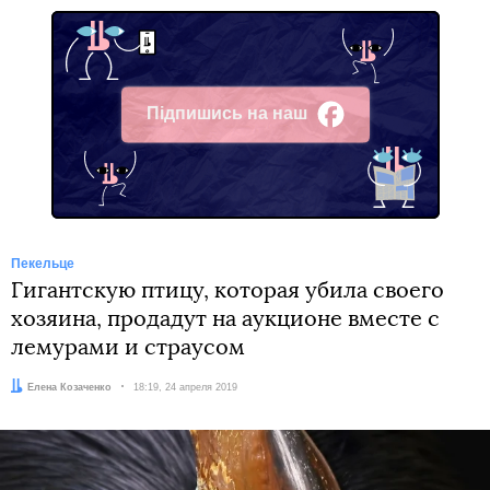
Підпишись на наш
Facebook
Пекельце
Гигантскую птицу, которая убила своего
хозяина, продадут на аукционе вместе с
лемурами и страусом
Автор:
Елена Козаченко
Дата:
18:19, 24 апреля 2019