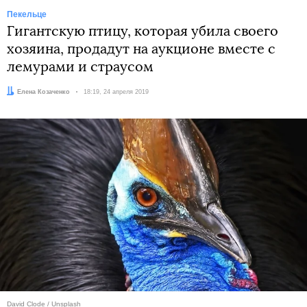
Пекельце
Гигантскую птицу, которая убила своего
хозяина, продадут на аукционе вместе с
лемурами и страусом
Автор:
Елена Козаченко
Дата:
18:19, 24 апреля 2019
David Clode / Unsplash