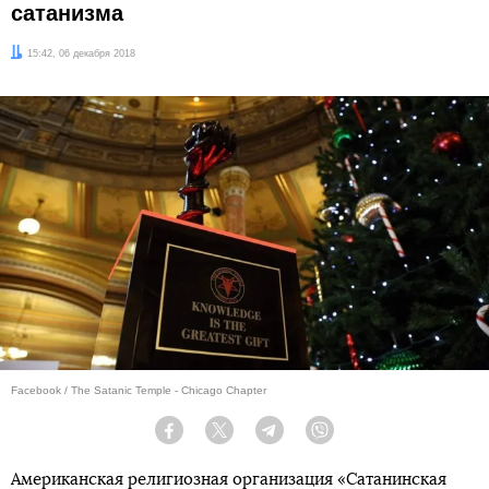
сатанизма
Дата:
15:42, 06 декабря 2018
Facebook / The Satanic Temple - Chicago Chapter
Facebook
Twitter
Telegram
Viber
Американская религиозная организация «Сатанинская