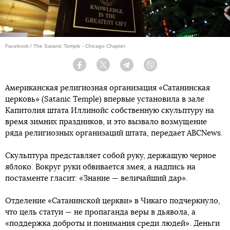
Facebook / The Satanic Temple - Chicago Chapter
Facebook
Twitter
Telegram
Viber
Американская религиозная организация «Сатанинская
церковь» (Satanic Temple) впервые установила в зале
Капитолия штата Иллинойс собственную скульптуру на
время зимних праздников, и это вызвало возмущение
ряда религиозных организаций штата, передает ABCNews.
Скульптура представляет собой руку, держащую черное
яблоко. Вокруг руки обвивается змея, а надпись на
постаменте гласит: «Знание — величайший дар».
Отделение «Сатанинской церкви» в Чикаго подчеркнуло,
что цель статуи — не пропаганда веры в дьявола, а
«поддержка доброты и понимания среди людей». Деньги