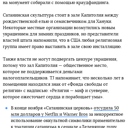
на монумент собирали с помощью краудфандинга.
Сатанинская скульптура стоит в зале Капитолия между
рождественской елью и семисвечником для Хануки.
Некоторые местные организации возмутились новым
украшением для зимних праздников, но представители
властей штата напомнили, что в США любая религиозная
группа имеет право выставить в зале свою инсталляцию.
Также власти не могут подвергать цензуре украшения,
потому что зал Капитолия — общественное место,
которое не поддерживается деньгами
налогоплательщиков. TJ напоминает, что несколько лет в
помещении находился знак от «Фонда свободы от
религии» с надписью: «Религия — миф и суеверие,
которое ожесточает сердца и порабощает умы».
В конце ноября «Сатанинская церковь»
отсудила 50
млн долларов у Netflix и Warner Bros
за некорректное
использование оккультной символики применительно
к традиции сатанизма в сериале «Леденящие душу