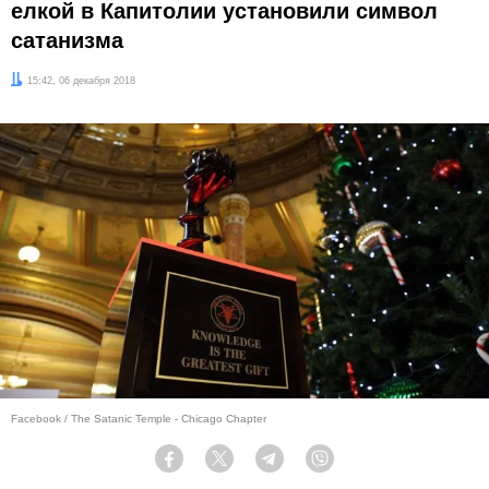
елкой в Капитолии установили символ
сатанизма
Дата:
15:42, 06 декабря 2018
Facebook / The Satanic Temple - Chicago Chapter
Facebook
Twitter
Telegram
Viber