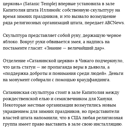
церковь» (Satanic Temple) впервые установила в зале
Капитолия штата Иллинойс собственную скульптуру на
время зимних праздников, и это вызвало возмущение
ряда религиозных организаций штата, передает ABCNews.
Скульптура представляет собой руку, держащую черное
яблоко. Вокруг руки обвивается змея, а надпись на
постаменте гласит: «Знание — величайший дар».
Отделение «Сатанинской церкви» в Чикаго подчеркнуло,
что цель статуи — не пропаганда веры в дьявола, а
«поддержка доброты и понимания среди людей». Деньги
на монумент собирали с помощью краудфандинга.
Сатанинская скульптура стоит в зале Капитолия между
рождественской елью и семисвечником для Хануки.
Некоторые местные организации возмутились новым
украшением для зимних праздников, но представители
властей штата напомнили, что в США любая религиозная
группа имеет право выставить в зале свою инсталляцию.