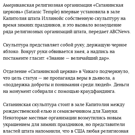
Американская религиозная организация «Сатанинская
церковь» (Satanic Temple) впервые установила в зале
Капитолия штата Иллинойс собственную скульптуру на
время зимних праздников, и это вызвало возмущение
ряда религиозных организаций штата, передает ABCNews.
Скульптура представляет собой руку, держащую черное
яблоко. Вокруг руки обвивается змея, а надпись на
постаменте гласит: «Знание — величайший дар».
Отделение «Сатанинской церкви» в Чикаго подчеркнуло,
что цель статуи — не пропаганда веры в дьявола, а
«поддержка доброты и понимания среди людей». Деньги
на монумент собирали с помощью краудфандинга.
Сатанинская скульптура стоит в зале Капитолия между
рождественской елью и семисвечником для Хануки.
Некоторые местные организации возмутились новым
украшением для зимних праздников, но представители
властей штата напомнили, что в США любая религиозная