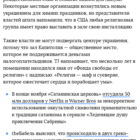
Некоторые местные организации возмутились новым
украшением для зимних праздников, но представители
властей штата напомнили, что в США любая религиозная
группа имеет право выставить в зале свою инсталляцию.
Также власти не могут подвергать цензуре украшения,
потому что зал Капитолия — общественное место,
которое не поддерживается деньгами
налогоплательщиков. TJ напоминает, что несколько лет в
помещении находился знак от «Фонда свободы от
религии» с надписью: «Религия — миф и суеверие,
которое ожесточает сердца и порабощает умы».
В конце ноября «Сатанинская церковь»
отсудила 50
млн долларов у Netflix и Warner Bros
за некорректное
использование оккультной символики применительно
к традиции сатанизма в сериале «Леденящие душу
приключения Сабрины».
theБабель выяснил, что
происходило в двух греко-