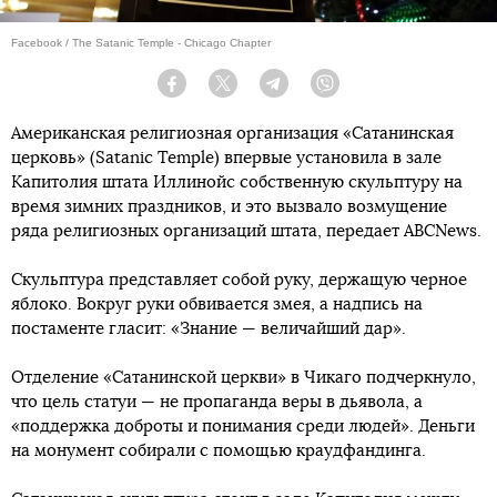
Facebook / The Satanic Temple - Chicago Chapter
Facebook
Twitter
Telegram
Viber
Американская религиозная организация «Сатанинская
церковь» (Satanic Temple) впервые установила в зале
Капитолия штата Иллинойс собственную скульптуру на
время зимних праздников, и это вызвало возмущение
ряда религиозных организаций штата, передает ABCNews.
Скульптура представляет собой руку, держащую черное
яблоко. Вокруг руки обвивается змея, а надпись на
постаменте гласит: «Знание — величайший дар».
Отделение «Сатанинской церкви» в Чикаго подчеркнуло,
что цель статуи — не пропаганда веры в дьявола, а
«поддержка доброты и понимания среди людей». Деньги
на монумент собирали с помощью краудфандинга.