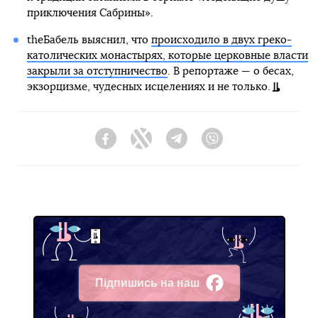
приключения Сабрины».
theБабель выяснил, что
происходило в двух греко-
католических монастырях, которые церковные власти
закрыли за отступничество
. В репортаже — о бесах,
экзорцизме, чудесных исцелениях и не только.
Facebook
Twitter
Telegram
Viber
Підпишись на наш
Facebook