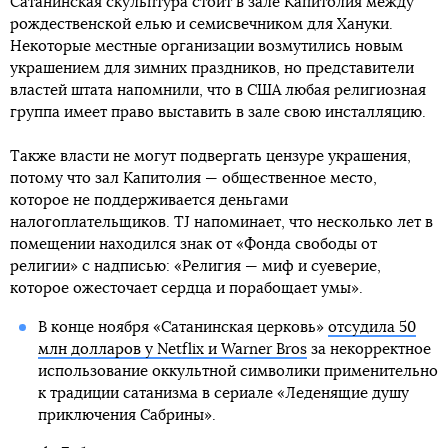
Сатанинская скульптура стоит в зале Капитолия между
рождественской елью и семисвечником для Хануки.
Некоторые местные организации возмутились новым
украшением для зимних праздников, но представители
властей штата напомнили, что в США любая религиозная
группа имеет право выставить в зале свою инсталляцию.
Также власти не могут подвергать цензуре украшения,
потому что зал Капитолия — общественное место,
которое не поддерживается деньгами
налогоплательщиков. TJ напоминает, что несколько лет в
помещении находился знак от «Фонда свободы от
религии» с надписью: «Религия — миф и суеверие,
которое ожесточает сердца и порабощает умы».
В конце ноября «Сатанинская церковь»
отсудила 50
млн долларов у Netflix и Warner Bros
за некорректное
использование оккультной символики применительно
к традиции сатанизма в сериале «Леденящие душу
приключения Сабрины».