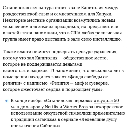
Сатанинская скульптура стоит в зале Капитолия между
рождественской елью и семисвечником для Хануки.
Некоторые местные организации возмутились новым
украшением для зимних праздников, но представители
властей штата напомнили, что в США любая религиозная
группа имеет право выставить в зале свою инсталляцию.
Также власти не могут подвергать цензуре украшения,
потому что зал Капитолия — общественное место,
которое не поддерживается деньгами
налогоплательщиков. TJ напоминает, что несколько лет в
помещении находился знак от «Фонда свободы от
религии» с надписью: «Религия — миф и суеверие,
которое ожесточает сердца и порабощает умы».
В конце ноября «Сатанинская церковь»
отсудила 50
млн долларов у Netflix и Warner Bros
за некорректное
использование оккультной символики применительно
к традиции сатанизма в сериале «Леденящие душу
приключения Сабрины».