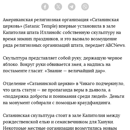
Facebook
Twitter
Telegram
Viber
Американская религиозная организация «Сатанинская
церковь» (Satanic Temple) впервые установила в зале
Капитолия штата Иллинойс собственную скульптуру на
время зимних праздников, и это вызвало возмущение
ряда религиозных организаций штата, передает ABCNews.
Скульптура представляет собой руку, держащую черное
яблоко. Вокруг руки обвивается змея, а надпись на
постаменте гласит: «Знание — величайший дар».
Отделение «Сатанинской церкви» в Чикаго подчеркнуло,
что цель статуи — не пропаганда веры в дьявола, а
«поддержка доброты и понимания среди людей». Деньги
на монумент собирали с помощью краудфандинга.
Сатанинская скульптура стоит в зале Капитолия между
рождественской елью и семисвечником для Хануки.
Некоторые местные организации возмутились новым