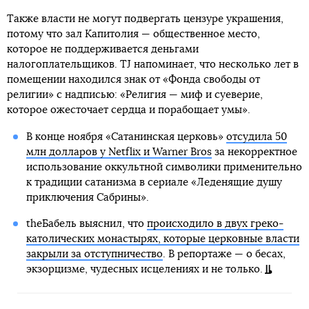
Также власти не могут подвергать цензуре украшения,
потому что зал Капитолия — общественное место,
которое не поддерживается деньгами
налогоплательщиков. TJ напоминает, что несколько лет в
помещении находился знак от «Фонда свободы от
религии» с надписью: «Религия — миф и суеверие,
которое ожесточает сердца и порабощает умы».
В конце ноября «Сатанинская церковь»
отсудила 50
млн долларов у Netflix и Warner Bros
за некорректное
использование оккультной символики применительно
к традиции сатанизма в сериале «Леденящие душу
приключения Сабрины».
theБабель выяснил, что
происходило в двух греко-
католических монастырях, которые церковные власти
закрыли за отступничество
. В репортаже — о бесах,
экзорцизме, чудесных исцелениях и не только.