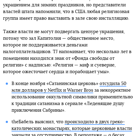
украшением для зимних праздников, но представители
властей штата напомнили, что в США любая религиозная
группа имеет право выставить в зале свою инсталляцию.
Также власти не могут подвергать цензуре украшения,
потому что зал Капитолия — общественное место,
которое не поддерживается деньгами
налогоплательщиков. TJ напоминает, что несколько лет в
помещении находился знак от «Фонда свободы от
религии» с надписью: «Религия — миф и суеверие,
которое ожесточает сердца и порабощает умы».
В конце ноября «Сатанинская церковь»
отсудила 50
млн долларов у Netflix и Warner Bros
за некорректное
использование оккультной символики применительно
к традиции сатанизма в сериале «Леденящие душу
приключения Сабрины».
theБабель выяснил, что
происходило в двух греко-
католических монастырях, которые церковные власти
закрыли за отступничество
. В репортаже — о бесах,