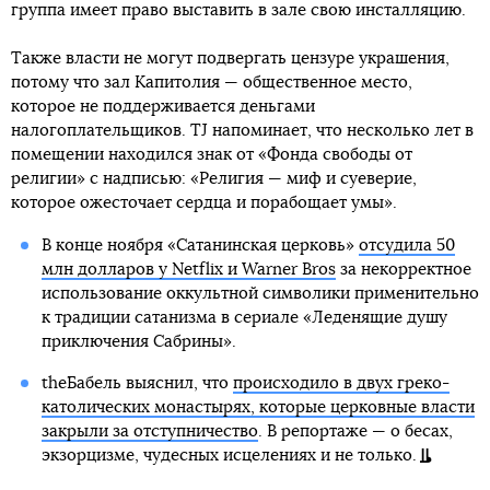
группа имеет право выставить в зале свою инсталляцию.
Также власти не могут подвергать цензуре украшения,
потому что зал Капитолия — общественное место,
которое не поддерживается деньгами
налогоплательщиков. TJ напоминает, что несколько лет в
помещении находился знак от «Фонда свободы от
религии» с надписью: «Религия — миф и суеверие,
которое ожесточает сердца и порабощает умы».
В конце ноября «Сатанинская церковь»
отсудила 50
млн долларов у Netflix и Warner Bros
за некорректное
использование оккультной символики применительно
к традиции сатанизма в сериале «Леденящие душу
приключения Сабрины».
theБабель выяснил, что
происходило в двух греко-
католических монастырях, которые церковные власти
закрыли за отступничество
. В репортаже — о бесах,
экзорцизме, чудесных исцелениях и не только.