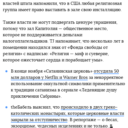
властей штата напомнили, что в США любая религиозная
группа имеет право выставить в зале свою инсталляцию.
Также власти не могут подвергать цензуре украшения,
потому что зал Капитолия — общественное место,
которое не поддерживается деньгами
налогоплательщиков. TJ напоминает, что несколько лет в
помещении находился знак от «Фонда свободы от
религии» с надписью: «Религия — миф и суеверие,
которое ожесточает сердца и порабощает умы».
В конце ноября «Сатанинская церковь»
отсудила 50
млн долларов у Netflix и Warner Bros
за некорректное
использование оккультной символики применительно
к традиции сатанизма в сериале «Леденящие душу
приключения Сабрины».
theБабель выяснил, что
происходило в двух греко-
католических монастырях, которые церковные власти
закрыли за отступничество
. В репортаже — о бесах,
экзорцизме, чудесных исцелениях и не только.