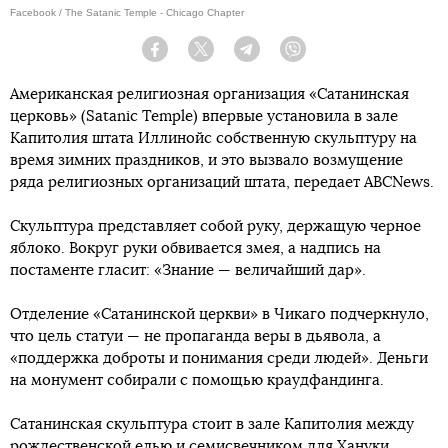
Facebook / The Satanic Temple - Chicago Chapter
Facebook
Twitter
Telegram
Viber
Американская религиозная организация «Сатанинская
церковь» (Satanic Temple) впервые установила в зале
Капитолия штата Иллинойс собственную скульптуру на
время зимних праздников, и это вызвало возмущение
ряда религиозных организаций штата, передает ABCNews.
Скульптура представляет собой руку, держащую черное
яблоко. Вокруг руки обвивается змея, а надпись на
постаменте гласит: «Знание — величайший дар».
Отделение «Сатанинской церкви» в Чикаго подчеркнуло,
что цель статуи — не пропаганда веры в дьявола, а
«поддержка доброты и понимания среди людей». Деньги
на монумент собирали с помощью краудфандинга.
Сатанинская скульптура стоит в зале Капитолия между
рождественской елью и семисвечником для Хануки.