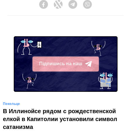
Facebook
Twitter
Telegram
Viber
Підпишись на наш
Telegram
Пекельце
В Иллинойсе рядом с рождественской
елкой в Капитолии установили символ
сатанизма