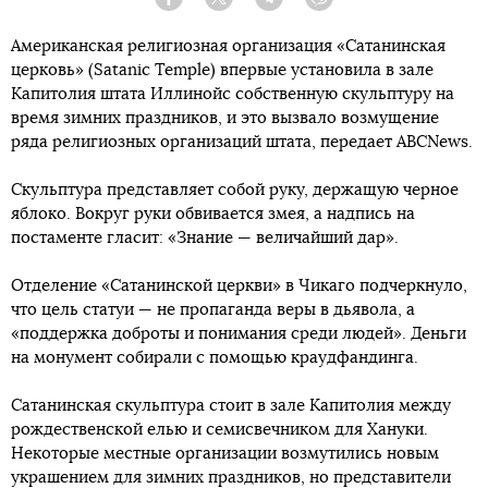
Facebook
Twitter
Telegram
Viber
Американская религиозная организация «Сатанинская
церковь» (Satanic Temple) впервые установила в зале
Капитолия штата Иллинойс собственную скульптуру на
время зимних праздников, и это вызвало возмущение
ряда религиозных организаций штата, передает ABCNews.
Скульптура представляет собой руку, держащую черное
яблоко. Вокруг руки обвивается змея, а надпись на
постаменте гласит: «Знание — величайший дар».
Отделение «Сатанинской церкви» в Чикаго подчеркнуло,
что цель статуи — не пропаганда веры в дьявола, а
«поддержка доброты и понимания среди людей». Деньги
на монумент собирали с помощью краудфандинга.
Сатанинская скульптура стоит в зале Капитолия между
рождественской елью и семисвечником для Хануки.
Некоторые местные организации возмутились новым
украшением для зимних праздников, но представители