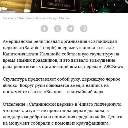
Facebook / The Satanic Temple - Chicago Chapter
Facebook
Twitter
Telegram
Viber
Американская религиозная организация «Сатанинская
церковь» (Satanic Temple) впервые установила в зале
Капитолия штата Иллинойс собственную скульптуру на
время зимних праздников, и это вызвало возмущение
ряда религиозных организаций штата, передает ABCNews.
Скульптура представляет собой руку, держащую черное
яблоко. Вокруг руки обвивается змея, а надпись на
постаменте гласит: «Знание — величайший дар».
Отделение «Сатанинской церкви» в Чикаго подчеркнуло,
что цель статуи — не пропаганда веры в дьявола, а
«поддержка доброты и понимания среди людей». Деньги
на монумент собирали с помощью краудфандинга.