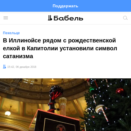
Поддержать
Facebook
Telegram
Twitter
Instagram
Меню
Пои
по
сай
Пекельце
В Иллинойсе рядом с рождественской
елкой в Капитолии установили символ
сатанизма
Дата:
15:42, 06 декабря 2018