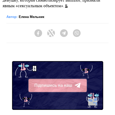
девушку, которая символизирует Bahnhof, признали
явным «сексуальным объектом».
Автор:
Елена Мельник
Facebook
Twitter
Telegram
Viber
Підпишись на наш
Telegram