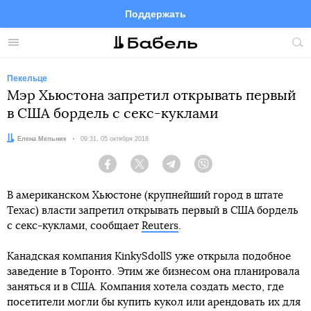
Поддержать
Facebook
Telegram
Twitter
Instagram
Меню
Пои
по
сай
Пекельце
Мэр Хьюстона запретил открывать первый
в США бордель с секс-куклами
Автор:
Елена Мельник
Дата:
09:31, 05 октября 2018
Facebook
Twitter
Telegram
Viber
В американском Хьюстоне (крупнейший город в штате
Техас) власти запретил открывать первый в США бордель
с секс-куклами, сообщает
Reuters
.
Канадская компания KinkySdollS уже открыла подобное
заведение в Торонто. Этим же бизнесом она планировала
заняться и в США. Компания хотела создать место, где
посетители могли бы купить кукол или арендовать их для