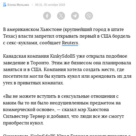
Автор:
Елена Мельник
Дата:
09:31, 05 октября 2018
Facebook
Twitter
Telegram
Viber
В американском Хьюстоне (крупнейший город в штате
Техас) власти запретил открывать первый в США бордель
с секс-куклами, сообщает
Reuters
.
Канадская компания KinkySdollS уже открыла подобное
заведение в Торонто. Этим же бизнесом она планировала
заняться и в США. Компания хотела создать место, где
посетители могли бы купить кукол или арендовать их для
утех в приватных комнатах.
«Вы не можете вступить в сексуальные отношения с
каким бы то ни было неодушевленным предметом на
коммерческой основе», — сказал мэр Хьюстона
Сильвестер Тернер и добавил, что люди все же смогут
приобрести кукол.