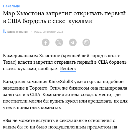
Пекельце
Мэр Хьюстона запретил открывать первый
в США бордель с секс-куклами
Автор:
Елена Мельник
Дата:
09:31, 05 октября 2018
Facebook
Twitter
Telegram
Viber
В американском Хьюстоне (крупнейший город в штате
Техас) власти запретил открывать первый в США бордель
с секс-куклами, сообщает
Reuters
.
Канадская компания KinkySdollS уже открыла подобное
заведение в Торонто. Этим же бизнесом она планировала
заняться и в США. Компания хотела создать место, где
посетители могли бы купить кукол или арендовать их для
утех в приватных комнатах.
«Вы не можете вступить в сексуальные отношения с
каким бы то ни было неодушевленным предметом на