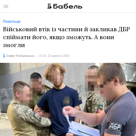
Меню
Пекельце
Військовий втік із частини й закликав ДБР
спіймати його, якщо зможуть. А вони
змогли
Автор:
Дата:
Софія Телішевська
15:24, 22 вересня 2023