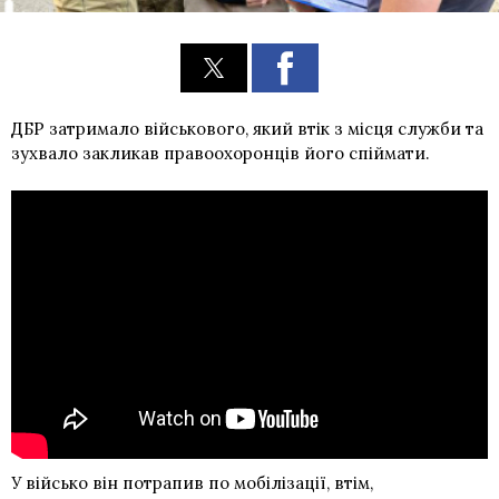
ДБР затримало військового, який втік з місця служби та
зухвало закликав правоохоронців його спіймати.
У військо він потрапив по мобілізації, втім,