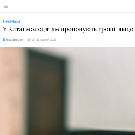
Меню
Пекельце
У Китаї молодятам пропонують гроші, якщо 
Автор:
Дата:
Ліза Бровко
15:05, 31 серпня 2023