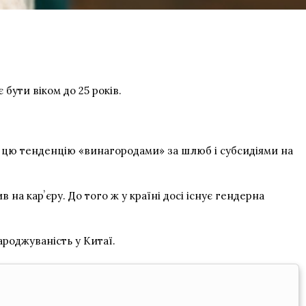
бути віком до 25 років.
ти цю тенденцію «винагородами» за шлюб і субсидіями на
 на карʼєру. До того ж у країні досі існує гендерна
роджуваність у Китаї.