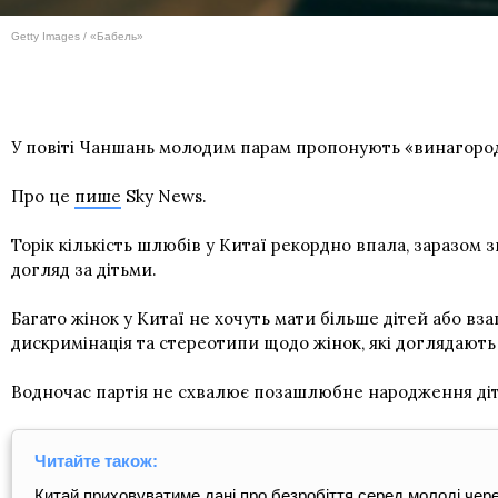
Getty Images / «Бабель»
У повіті Чаншань молодим парам пропонують «винагороду»
Про це
пише
Sky News.
Торік кількість шлюбів у Китаї рекордно впала, заразом
догляд за дітьми.
Багато жінок у Китаї не хочуть мати більше дітей або взаг
дискримінація та стереотипи щодо жінок, які доглядають 
Водночас партія не схвалює позашлюбне народження діте
Читайте також:
Китай приховуватиме дані про безробіття серед молоді чере