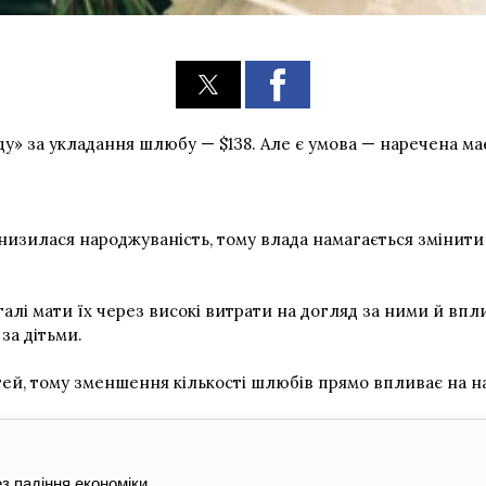
 за укладання шлюбу — $138. Але є умова — наречена має 
 знизилася народжуваність, тому влада намагається зміни
алі мати їх через високі витрати на догляд за ними й вплив
за дітьми.
й, тому зменшення кількості шлюбів прямо впливає на на
з падіння економіки