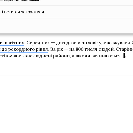
ті встигли закохатися
я вагітних
. Серед них — догоджати чоловіку, масажувати 
 до рекордного рівня
. За рік — на 800 тисяч людей. Старі
етів мають знелюднені райони, а школи зачиняються.