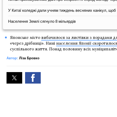
У Китаї коледжі дали учням тиждень весняних канікул, щоб 
Населення Землі сягнуло 8 мільярдів
Японське місто
вибачилося за листівки з порадами дл
«через дрібниці». Нині
населення Японії скоротилося
суспільного життя. Понад половину всіх муніципаліт
Автор:
Ліза Бровко