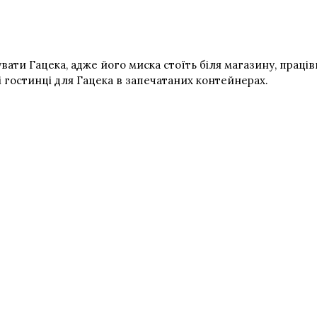
вати Гацека, адже його миска стоїть біля магазину, прац
і гостинці для Гацека в запечатаних контейнерах.