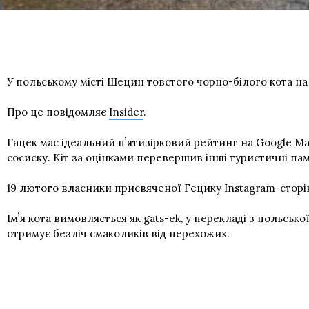
У польському місті Шецин товстого чорно-білого кота 
Про це повідомляє
Insider
.
Гацек має ідеальний пʼятизірковий рейтинг на Google Map
сосиску. Кіт за оцінками перевершив інші туристичні пам
19 лютого власники присвяченої Гецику Instagram-сторін
Імʼя кота вимовляється як gats-ek, у перекладі з польськ
отримує безліч смаколиків від перехожих.