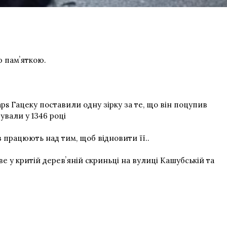
 памʼяткою.
aps Гацеку поставили одну зірку за те, що він поцупив
ували у 1346 році
 працюють над тим, щоб відновити її..
ве у критій деревʼяній скриньці на вулиці Кашубській та