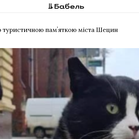
ю туристичною памʼяткою міста Шецин