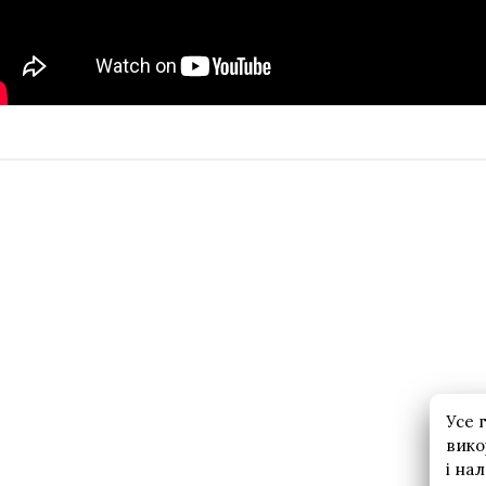
Усе 
вико
і на