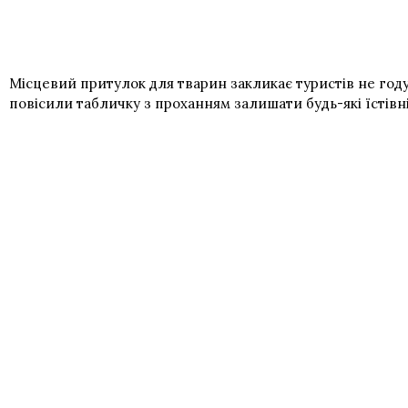
Місцевий притулок для тварин закликає туристів не году
повісили табличку з проханням залишати будь-які їстівн