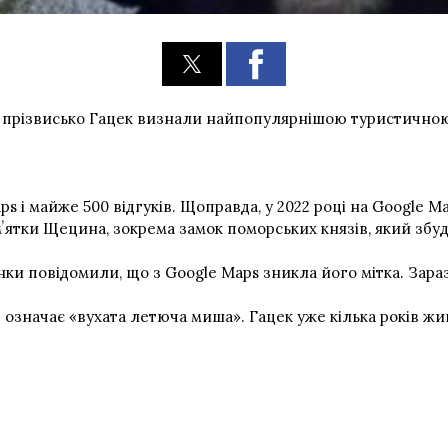
на прізвисько Гацек визнали найпопулярнішою туристичною
s і майже 500 відгуків. Щоправда, у 2022 році на Google M
ʼятки Щецина, зокрема замок поморських князів, який збуд
ки повідомили, що з Google Maps зникла його мітка. Зараз
ої означає «вухата летюча миша». Гацек уже кілька років жи