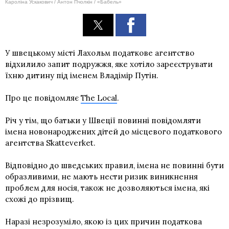
Кароліна Ускакович / Антон Пчолкін / «Бабель»
У швецькому місті Лахольм податкове агентство
відхилило запит подружжя, яке хотіло зареєструвати
їхню дитину під іменем Владімір Путін.
Про це повідомляє
The Local
.
Річ у тім, що батьки у Швеції повинні повідомляти
імена новонароджених дітей до місцевого податкового
агентства Skatteverket.
Відповідно до шведських правил, імена не повинні бути
образливими, не мають нести ризик виникнення
проблем для носія, також не дозволяються імена, які
схожі до прізвищ.
Наразі незрозуміло, якою із цих причин податкова