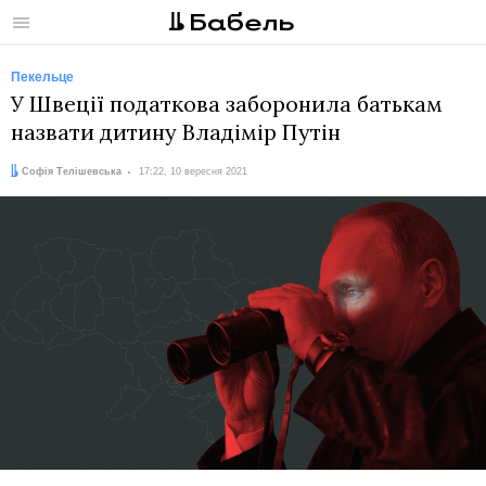
Меню
Пекельце
У Швеції податкова заборонила батькам
назвати дитину Владімір Путін
Автор:
Дата:
Софія Телішевська
17:22, 10 вересня 2021