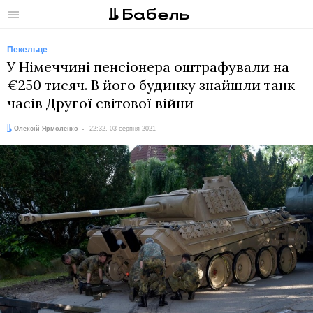
Меню
Пекельце
У Німеччині пенсіонера оштрафували на
€250 тисяч. В його будинку знайшли танк
часів Другої світової війни
Автор:
Дата:
Олексій Ярмоленко
22:32, 03 серпня 2021