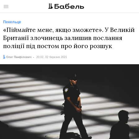
Меню
Пекельце
«Піймайте мене, якщо зможете». У Великій
Британії злочинець залишив послання
поліції під постом про його розшук
Автор:
Дата:
Олег Панфілович
20:02, 02 березня 2021