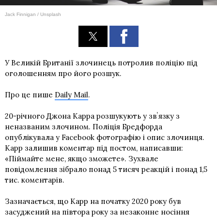
Jack Finnigan / Unsplash
У Великій Британії злочинець потролив поліцію під
оголошенням про його розшук.
Про це пише
Daily Mail
.
20-річного Джона Карра розшукують у звʼязку з
неназваним злочином. Поліція Бредфорда
опублікувала у Facebook фотографію і опис злочинця.
Карр залишив коментар під постом, написавши:
«Піймайте мене, якщо зможете». Зухвале
повідомлення зібрало понад 5 тисяч реакцій і понад 1,5
тис. коментарів.
Зазначається, що Карр на початку 2020 року був
засуджений на півтора року за незаконне носіння