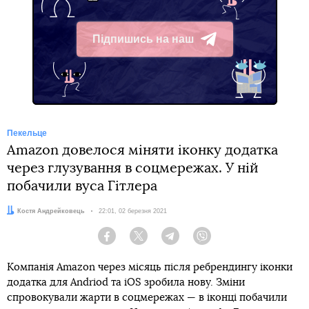
Підпишись на наш
Telegram
Пекельце
Amazon довелося міняти іконку додатка
через глузування в соцмережах. У ній
побачили вуса Гітлера
Автор:
Костя Андрейковець
Дата:
22:01, 02 березня 2021
Facebook
Twitter
Telegram
Viber
Компанія Amazon через місяць після ребрендингу іконки
додатка для Andriod та iOS зробила нову. Зміни
спровокували жарти в соцмережах — в іконці побачили