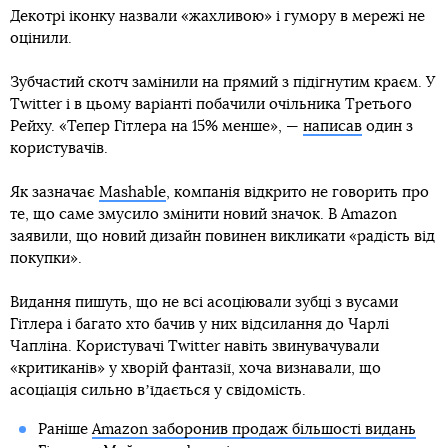
Декотрі іконку назвали «жахливою» і гумору в мережі не
оцінили.
Зубчастий скотч замінили на прямий з підігнутим краєм. У
Twitter і в цьому варіанті побачили очільника Третього
Рейху. «Тепер Гітлера на 15% менше», —
написав
один з
користувачів.
Як зазначає
Mashable
, компанія відкрито не говорить про
те, що саме змусило змінити новий значок. В Amazon
заявили, що новий дизайн повинен викликати «радість від
покупки».
Видання пишуть, що не всі асоціювали зубці з вусами
Гітлера і багато хто бачив у них відсилання до Чарлі
Чапліна. Користувачі Twitter навіть звинувачували
«критиканів» у хворій фантазії, хоча визнавали, що
асоціація сильно вʼїдається у свідомість.
Раніше
Amazon заборонив продаж більшості видань