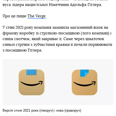
вуса лідера нацистської Німеччини Адольфа Гітлера.
Про це пише
The Verge
.
У січні 2021 року компанія замінила магазинний візок на
фірмову коробку зі стрілкою-посмішкою (лого компанії) і
синім скотчем, який закриває її. Саме через шматочок
синьої стрічки з зубчастими краями її почали порівнювати
з посмішкою Гітлера.
Версія січня 2021 роки (ліворуч) і нова (праворуч)