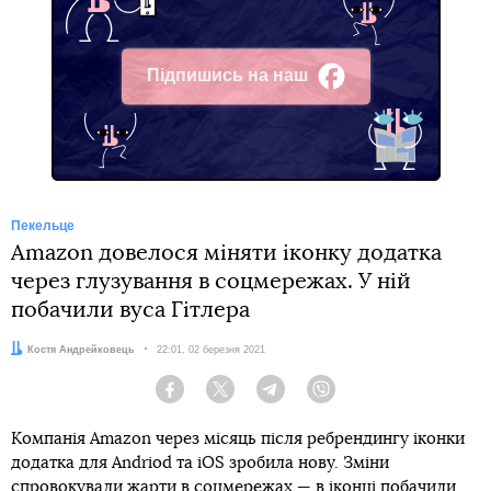
Підпишись на наш
Facebook
Пекельце
Amazon довелося міняти іконку додатка
через глузування в соцмережах. У ній
побачили вуса Гітлера
Автор:
Костя Андрейковець
Дата:
22:01, 02 березня 2021
Facebook
Twitter
Telegram
Viber
Компанія Amazon через місяць після ребрендингу іконки
додатка для Andriod та iOS зробила нову. Зміни
спровокували жарти в соцмережах — в іконці побачили