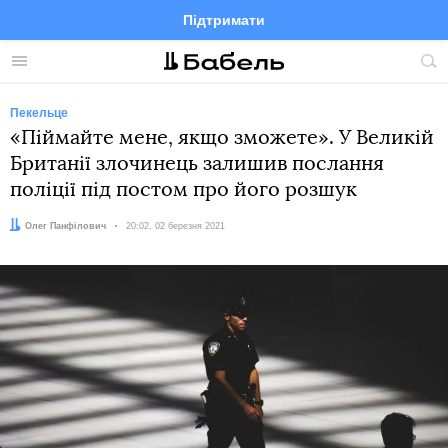
Підтримати
Facebook
Telegram
Twitter
Instagram
Меню
По
по
сай
Пекельце
«Піймайте мене, якщо зможете». У Великій
Британії злочинець залишив послання
поліції під постом про його розшук
Автор:
Олег Панфілович
Дата:
20:02, 02 березня 2021