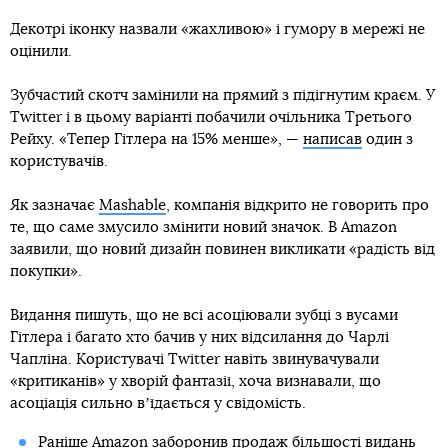
Декотрі іконку назвали «жахливою» і гумору в мережі не
оцінили.
Зубчастий скотч замінили на прямий з підігнутим краєм. У
Twitter і в цьому варіанті побачили очільника Третього
Рейху. «Тепер Гітлера на 15% менше», —
написав
один з
користувачів.
Як зазначає
Mashable
, компанія відкрито не говорить про
те, що саме змусило змінити новий значок. В Amazon
заявили, що новий дизайн повинен викликати «радість від
покупки».
Видання пишуть, що не всі асоціювали зубці з вусами
Гітлера і багато хто бачив у них відсилання до Чарлі
Чапліна. Користувачі Twitter навіть звинувачували
«критиканів» у хворій фантазії, хоча визнавали, що
асоціація сильно вʼїдається у свідомість.
Раніше
Amazon заборонив продаж більшості видань