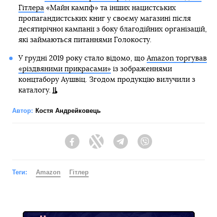
Гітлера
«Майн кампф» та інших нацистських
пропагандистських книг у своєму магазині після
десятирічної кампанії з боку благодійних організацій,
які займаються питаннями Голокосту.
У грудні 2019 року стало відомо, що
Amazon торгував
«різдвяними прикрасами»
із зображеннями
концтабору Аушвіц. Згодом продукцію вилучили з
каталогу.
Автор:
Костя Андрейковець
Facebook
Twitter
Telegram
Viber
Теги:
Amazon
Гітлер