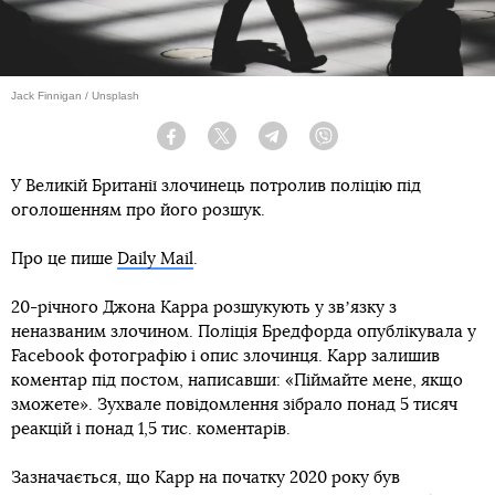
Jack Finnigan / Unsplash
Facebook
Twitter
Telegram
Viber
У Великій Британії злочинець потролив поліцію під
оголошенням про його розшук.
Про це пише
Daily Mail
.
20-річного Джона Карра розшукують у звʼязку з
неназваним злочином. Поліція Бредфорда опублікувала у
Facebook фотографію і опис злочинця. Карр залишив
коментар під постом, написавши: «Піймайте мене, якщо
зможете». Зухвале повідомлення зібрало понад 5 тисяч
реакцій і понад 1,5 тис. коментарів.
Зазначається, що Карр на початку 2020 року був