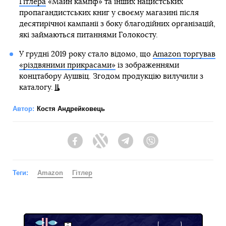
Гітлера
«Майн кампф» та інших нацистських
пропагандистських книг у своєму магазині після
десятирічної кампанії з боку благодійних організацій,
які займаються питаннями Голокосту.
У грудні 2019 року стало відомо, що
Amazon торгував
«різдвяними прикрасами»
із зображеннями
концтабору Аушвіц. Згодом продукцію вилучили з
каталогу.
Автор:
Костя Андрейковець
Facebook
Twitter
Telegram
Viber
Теги:
Amazon
Гітлер