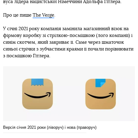
вуса лідера нацистської Німеччини Адольфа Гітлера.
Про це пише
The Verge
.
У січні 2021 року компанія замінила магазинний візок на
фірмову коробку зі стрілкою-посмішкою (лого компанії) і
синім скотчем, який закриває її. Саме через шматочок
синьої стрічки з зубчастими краями її почали порівнювати
з посмішкою Гітлера.
Версія січня 2021 роки (ліворуч) і нова (праворуч)