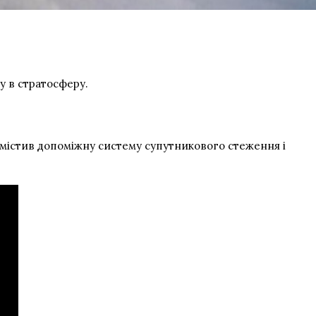
у в стратосферу.
 містив допоміжну систему супутникового стеження і