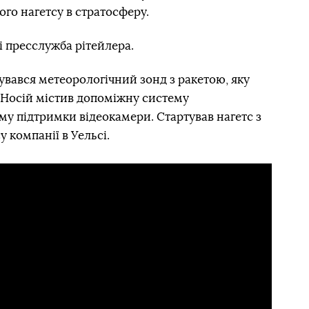
ого нагетсу в стратосферу.
і пресслужба рітейлера.
увався метеорологічний зонд з ракетою, яку
 Носій містив допоміжну систему
му підтримки відеокамери. Стартував нагетс з
 компанії в Уельсі.