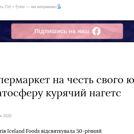
іть
Ctrl
+
Enter
— ми виправимо
Підпишись на наш
Facebook
пермаркет на честь свого 
атосферу курячий нагетс
ня 2020
в Iceland Foods відсвяткувала 50-річний