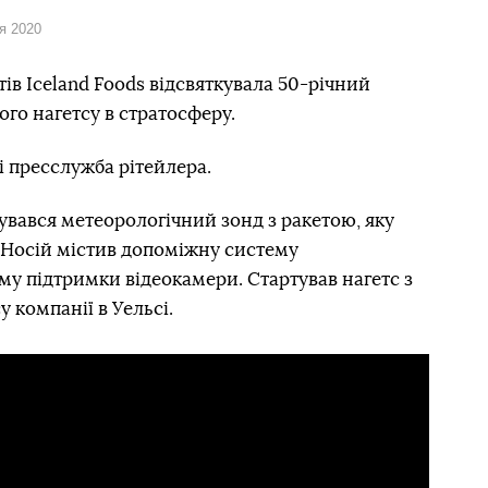
ня 2020
в Iceland Foods відсвяткувала 50-річний
ого нагетсу в стратосферу.
і пресслужба рітейлера.
увався метеорологічний зонд з ракетою, яку
 Носій містив допоміжну систему
му підтримки відеокамери. Стартував нагетс з
 компанії в Уельсі.