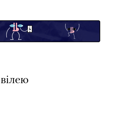
ювілею