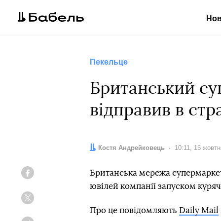
Но
Пекельце
Британський су
відправив в стр
Автор:
Костя Андрейковець
Дата:
10:11, 15 жовт
Британська мережа супермаркеті
Facebook
ювілей компанії запуском куряч
Twitter
Про це повідомляють
Daily Mail