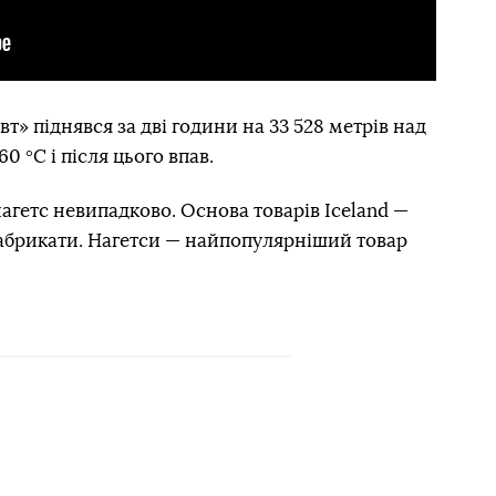
т» піднявся за дві години на 33 528 метрів над
 °С і після цього впав.
агетс невипадково. Основа товарів Iceland —
абрикати. Нагетси — найпопулярніший товар