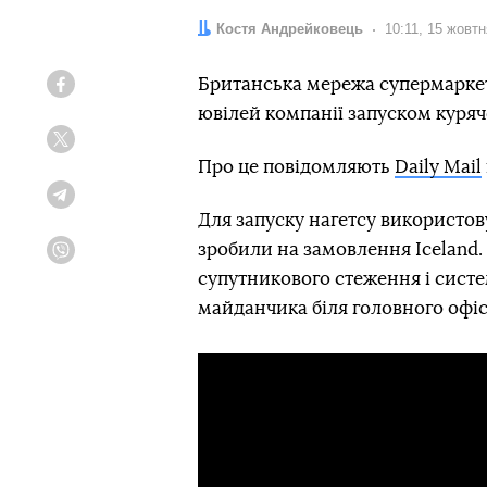
Автор:
Костя Андрейковець
Дата:
10:11, 15 жовт
Британська мережа супермаркеті
Facebook
ювілей компанії запуском куряч
Twitter
Про це повідомляють
Daily Mail
Telegram
Для запуску нагетсу використов
зробили на замовлення Iceland.
Viber
супутникового стеження і систе
майданчика біля головного офісу