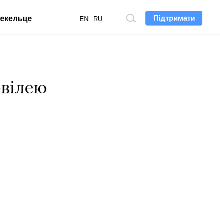
Підтримати
екельце
Пошук
EN
RU
по
сайту
ювілею