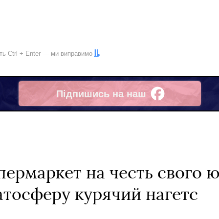
іть
Ctrl
+
Enter
— ми виправимо
Підпишись на наш
Facebook
пермаркет на честь свого 
атосферу курячий нагетс