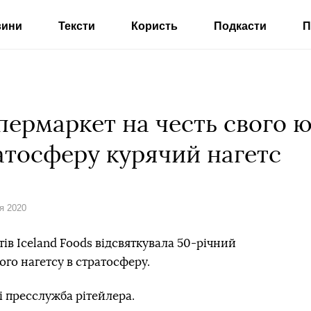
вини
Тексти
Користь
Подкасти
П
пермаркет на честь свого 
атосферу курячий нагетс
ня 2020
в Iceland Foods відсвяткувала 50-річний
ого нагетсу в стратосферу.
і пресслужба рітейлера.