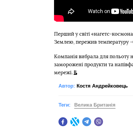
Перший у світі «нагетс-космонав
Землею, пережив температуру -60
Компанія вибрала для польоту н
заморожені продукти та напівф
мережі.
Автор:
Костя Андрейковець
Теги:
Велика Британія
Facebook
Twitter
Telegram
Viber