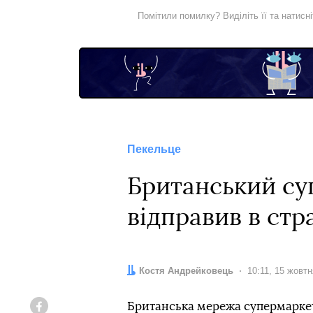
Помітили помилку? Виділіть її та натисн
Пекельце
Британський су
відправив в стр
Автор:
Костя Андрейковець
Дата:
10:11, 15 жовт
Британська мережа супермаркеті
Facebook