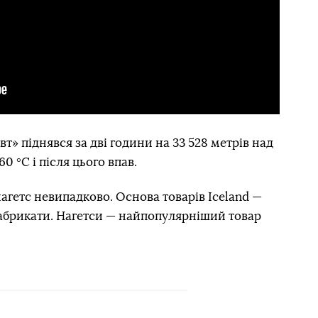
т» піднявся за дві години на 33 528 метрів над
 °С і після цього впав.
агетс невипадково. Основа товарів Iceland —
абрикати. Нагетси — найпопулярніший товар