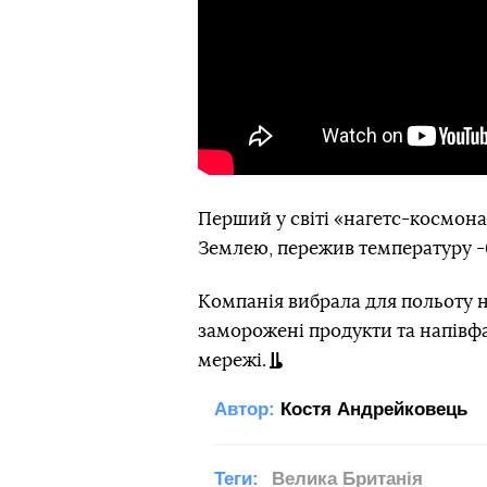
Перший у світі «нагетс-космонав
Землею, пережив температуру -60
Компанія вибрала для польоту н
заморожені продукти та напівф
мережі.
Автор:
Костя Андрейковець
Теги:
Велика Британія