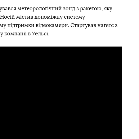
увався метеорологічний зонд з ракетою, яку
 Носій містив допоміжну систему
му підтримки відеокамери. Стартував нагетс з
 компанії в Уельсі.