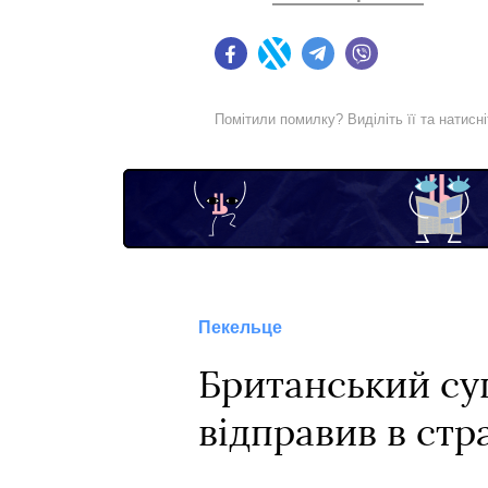
Facebook
Twitter
Telegram
Viber
Помітили помилку? Виділіть її та натисн
Пекельце
Британський су
відправив в стр