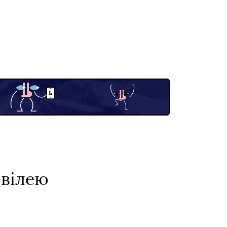
ювілею