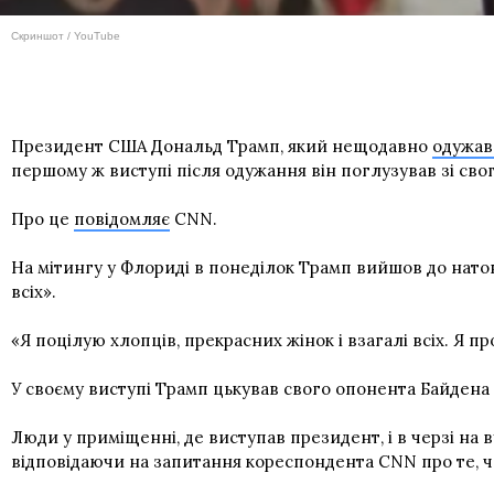
Скриншот / YouTube
Президент США Дональд Трамп, який нещодавно
одужав 
першому ж виступі після одужання він поглузував зі св
Про це
повідомляє
CNN.
На мітингу у Флориді в понеділок Трамп вийшов до натовп
всіх».
«Я поцілую хлопців, прекрасних жінок і взагалі всіх. Я 
У своєму виступі Трамп цькував свого опонента Байдена 
Люди у приміщенні, де виступав президент, і в черзі на
відповідаючи на запитання кореспондента CNN про те, ч