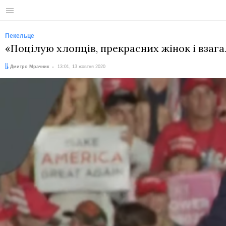
Меню
Пекельце
«Поцілую хлопців, прекрасних жінок і взага
Автор:
Дата:
Дмитро Мрачник
13:01, 13 жовтня 2020