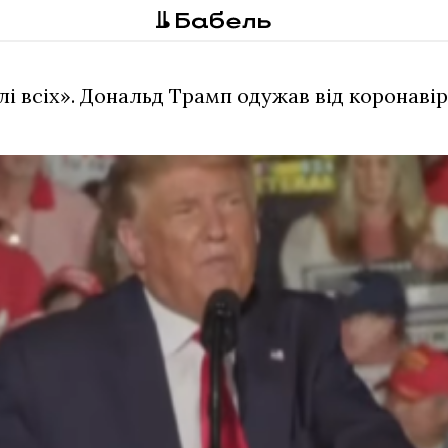
лі всіх». Дональд Трамп одужав від коронаві