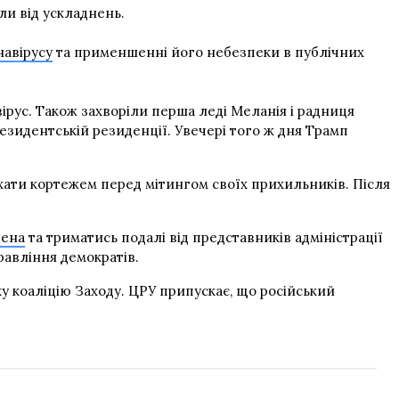
ли від ускладнень.
навірусу
та применшенні його небезпеки в публічних
рус. Також захворіли перша леді Меланія і радниця
езидентській резиденції. Увечері того ж дня Трамп
хати кортежем перед мітингом своїх прихильників. Після
дена
та триматись подалі від представників адміністрації
авління демократів.
у коаліцію Заходу. ЦРУ припускає, що російський