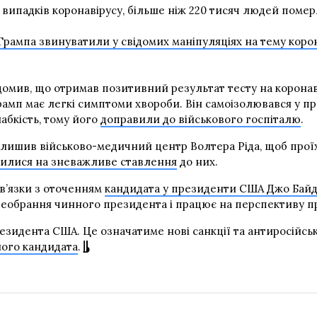
 випадків коронавірусу, більше ніж 220 тисяч людей помер
Трампа звинуватили у свідомих маніпуляціях на тему коро
мив, що отримав позитивний результат тесту на коронаві
рамп має легкі симптоми хвороби. Він самоізолювався у пр
абкість, тому його
доправили до військового госпіталю
.
алишив військово-медичний центр Волтера Ріда, щоб прої
илися на зневажливе ставлення
до них.
зв’язки з оточенням
кандидата у президенти США Джо Бай
реобрання чинного президента і працює на перспективу пр
езидента США. Це означатиме нові санкції та антиросійськ
ного кандидата
.