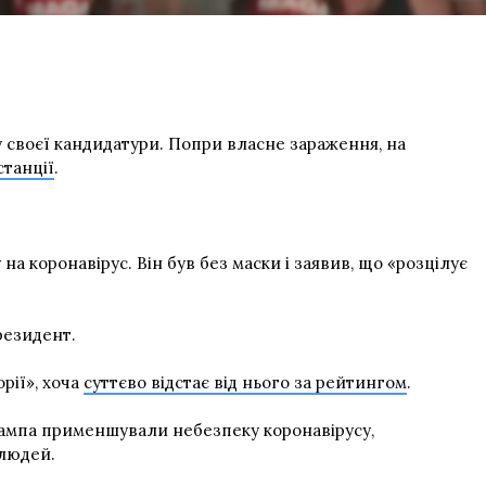
у своєї кандидатури. Попри власне зараження, на
станції
.
а коронавірус. Він був без маски і заявив, що «розцілує
резидент.
рії», хоча
суттєво відстає від нього за рейтингом
.
Трампа применшували небезпеку коронавірусу,
 людей.