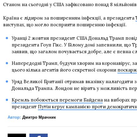
Станом на сьогодні у США зафіксовано понад 8 мільйонів
Країна є лідиром за поширенням інфекції, а президента
виступах, що могло посприяти поширенню інфекції.
Уранці 2 жовтня президент США Дональд Трамп повідо
президента Гоуп Гікс. У Білому домі запевнили, що Т
заявив, що загалом почувається добре, але є певна сл
Напередодні Трамп, будучи хворим на коронавірус, з
цього кілька агентів його секретної охорони
поскарж
Уряд Великої Британії отримав вказівку налагодити 
Дональда Трампа. Лондон не вірить у можливість пе
Кремль побоюється перемоги Байдена
на виборах пр
президент
Путін керує кампанією проти демократич
Автор:
Дмитро Мрачник