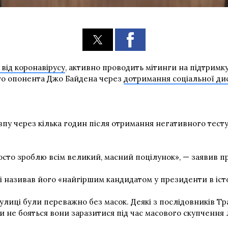
від коронавірусу
, активно проводить мітинги на підтримк
ого опонента Джо Байдена через
дотримання соціальної ди
у через кілька годин після отримання негативного тесту н
просто зроблю всім великий, масний поцілунок», — заявив п
і називав його «найгіршим кандидатом у президенти в істо
 вулиці були переважно без масок. Деякі з послідовників 
и не бояться вони заразитися під час масового скупчення