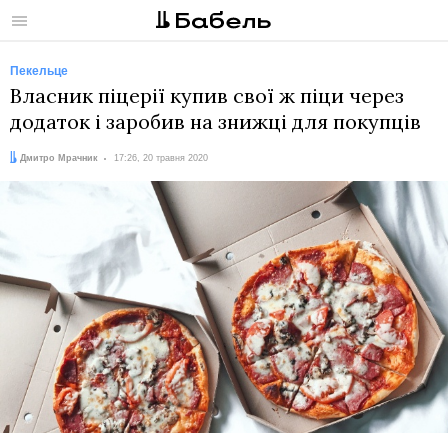
Меню
Пекельце
Власник піцерії купив свої ж піци через
додаток і заробив на знижці для покупців
Автор:
Дата:
Дмитро Мрачник
17:26, 20 травня 2020