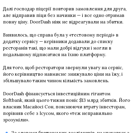
Далі господар піцерії повторив замовлення для друга,
але відправив піци без начинки — і все одно отримав
повну ціну. DoorDash ніяк не відреагували на збитки.
Виявилось, що справа була у «тестовому періоді» в
додатку сервісу — керівники додавали до списку
ресторанів такі, що мали добрі відгуки і могли в
подальшому підписатися на їхню платформу.
Для того, щоб ресторатори звернули увагу на сервіс,
його керівництво навмисне знижувало ціни на їжу, і
збільшувало таким чином кількість замовлень.
DoorDash фінансується інвестиційним гігантом
Softbank, який цього тижня поніс $13 млрд збитків. Його
власник Масайосі Сон, пояснюючи втрату інвесторам,
порівняв себе з Ісусом, якого «теж неправильно
зрозуміли».
За словами британських дослідників, на упаковках з