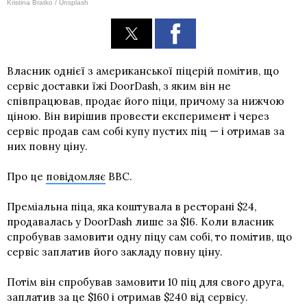
Kristina Bratko / Unsplash
Власник однієї з американської піцерій помітив, що
сервіс доставки їжі DoorDash, з яким він не
співпрацював, продає його піци, причому за нижчою
ціною. Він вирішив провести експеримент і через
сервіс продав сам собі купу пустих піц — і отримав за
них повну ціну.
Про це
повідомляє
BBC.
Преміальна піца, яка коштувала в ресторані $24,
продавалась у DoorDash лише за $16. Коли власник
спробував замовити одну піцу сам собі, то помітив, що
сервіс заплатив його закладу повну ціну.
Потім він спробував замовити 10 піц для свого друга,
заплатив за це $160 і отримав $240 від сервісу.