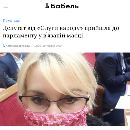
Меню
Пекельце
Депутат від «Слуги народу» прийшла до
парламенту у вʼязаній масці
Автор:
Дата:
Катя Мещерякова
15:20, 19 травня 2020