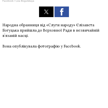
Facebook / Liza Bogutskaya
Народна обранниця від «Слуги народу» Єлізавета
Богуцька прийшла до Верховної Ради в незвичайній
вʼязаній масці.
Вона опублікувала фотографію у Facebook.