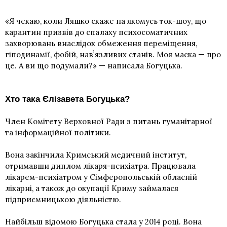
«Я чекаю, коли Ляшко скаже на якомусь ток-шоу, що
карантин призвів до спалаху психосоматичних
захворювань внаслідок обмеження переміщення,
гіподинамії, фобій, навʼязливих станів. Моя маска — про
це. А ви що подумали?» — написала Богуцька.
Хто така Єлізавета Богуцька?
Член Комітету Верховної Ради з питань гуманітарної
та інформаційної політики.
Вона закінчила Кримський медичний інститут,
отримавши диплом лікаря-психіатра. Працювала
лікарем-психіатром у Сімферопольській обласній
лікарні, а також до окупації Криму займалася
підприємницькою діяльністю.
Найбільш відомою Богуцька стала у 2014 році. Вона