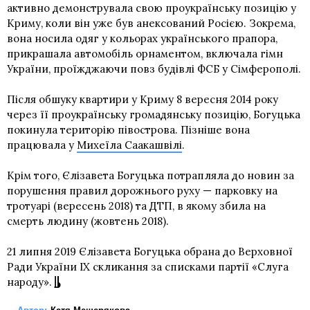
активно демонструвала свою проукраїнську позицію у
Криму, коли він уже був анексований Росією. Зокрема,
вона носила одяг у кольорах українського прапора,
прикрашала автомобіль орнаментом, включала гімн
України, проїжджаючи повз будівлі ФСБ у Сімферополі.
Після обшуку квартири у Криму 8 вересня 2014 року
через її проукраїнську громадянську позицію, Богуцька
покинула територію півострова. Пізніше вона
працювала у
Михеїла Саакашвілі
.
Крім того, Єлізавета Богуцька потрапляла до новин за
порушення правил дорожнього руху — парковку на
тротуарі (вересень 2018) та ДТП, в якому збила на
смерть людину (жовтень 2018).
21 липня 2019 Єлізавета Богуцька обрана до Верховної
Ради України IX скликання за списками партії «Слуга
народу».