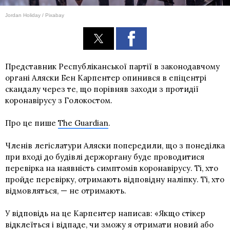
Jordan Holiday / Pixabay
Представник Республіканської партії в законодавчому
органі Аляски Бен Карпентер опинився в епіцентрі
скандалу через те, що порівняв заходи з протидії
коронавірусу з Голокостом.
Про це пише
The Guardian
.
Членів легіслатури Аляски попередили, що з понеділка
при вході до будівлі держоргану буде проводитися
перевірка на наявність симптомів коронавірусу. Ті, хто
пройде перевірку, отримають відповідну наліпку. Ті, хто
відмовляться, — не отримають.
У відповідь на це Карпентер написав: «Якщо стікер
відклеїться і відпаде, чи зможу я отримати новий або