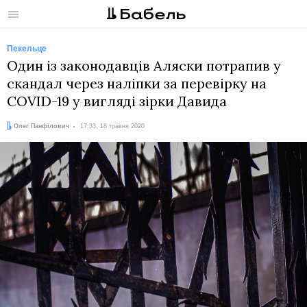
Меню
Пекельце
Один із законодавців Аляски потрапив у
скандал через наліпки за перевірку на
COVID-19 у вигляді зірки Давида
Автор:
Дата:
Олег Панфілович
17:33, 18 травня 2020