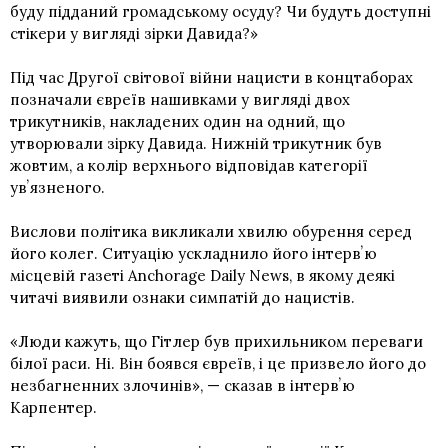
буду підданий громадському осуду? Чи будуть доступні
стікери у вигляді зірки Давида?»
Під час Другої світової війни нацисти в концтаборах
позначали євреїв нашивками у вигляді двох
трикутників, накладених один на одний, що
утворювали зірку Давида. Нижній трикутник був
жовтим, а колір верхнього відповідав категорії
увʼязненого.
Вислови політика викликали хвилю обурення серед
його колег. Ситуацію ускладнило його інтервʼю
місцевій газеті Anchorage Daily News, в якому деякі
читачі виявили ознаки симпатій до нацистів.
«Люди кажуть, що Гітлер був прихильником переваги
білої раси. Ні. Він боявся євреїв, і це призвело його до
незбагненних злочинів», — сказав в інтервʼю
Карпентер.