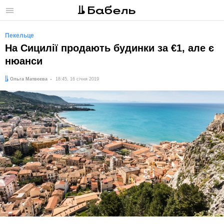
Меню
Пекельце
На Сицилії продають будинки за €1, але є
нюанси
Автор:
Дата:
Ольга Матвєєва
18:45, 16 січня 2019