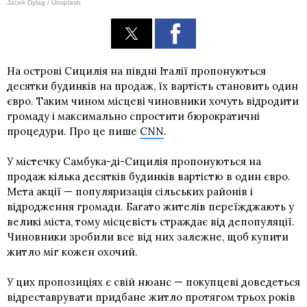
Jacek Dylag / Unsplash
На острові Сицилія на півдні Італії пропонуються
десятки будинків на продаж, їх вартість становить один
євро. Таким чином місцеві чиновники хочуть відродити
громаду і максимально спростити бюрократичні
процедури. Про це пише
CNN
.
У містечку Самбука-ді-Сицилія пропонуються на
продаж кілька десятків будинків вартістю в один євро.
Мета акції — популяризація сільських районів і
відродження громади. Багато жителів переїжджають у
великі міста, тому місцевість страждає від депопуляції.
Чиновники зробили все від них залежне, щоб купити
житло міг кожен охочий.
У цих пропозиціях є свій нюанс — покупцеві доведеться
відреставрувати придбане житло протягом трьох років