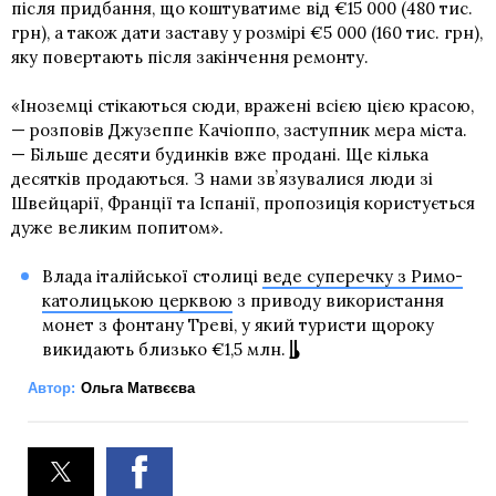
після придбання, що коштуватиме від €15 000 (480 тис.
грн), а також дати заставу у розмірі €5 000 (160 тис. грн),
яку повертають після закінчення ремонту.
«Іноземці стікаються сюди, вражені всією цією красою,
— розповів Джузеппе Качіоппо, заступник мера міста.
— Більше десяти будинків вже продані. Ще кілька
десятків продаються. З нами звʼязувалися люди зі
Швейцарії, Франції та Іспанії, пропозиція користується
дуже великим попитом».
Влада італійської столиці
веде суперечку з Римо-
католицькою церквою
з приводу використання
монет з фонтану Треві, у який туристи щороку
викидають близько €1,5 млн.
Автор:
Ольга Матвєєва