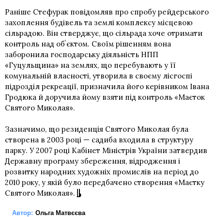
Раніше Стефурак повідомляв про спробу рейдерського
захоплення будівель та землі комплексу місцевою
сільрадою. Він стверджує, що сільрада хоче отримати
контроль над обʼєктом. Своїм рішенням вона
заборонила господарську діяльність НПП
«Гуцульщина» на землях, що перебувають у її
комунальній власності, утворила в своєму лісгоспі
підрозділ рекреації, призначила його керівником Івана
Гродюка й доручила йому взяти під контроль «Маєток
Святого Миколая».
Зазначимо, що резиденція Святого Миколая була
створена в 2003 році — садиба входила в структуру
парку. У 2007 році Кабінет Міністрів України затвердив
Державну програму збереження, відродження і
розвитку народних художніх промислів на період до
2010 року, у якій було передбачено створення «Маєтку
Святого Миколая».
Автор:
Ольга Матвєєва