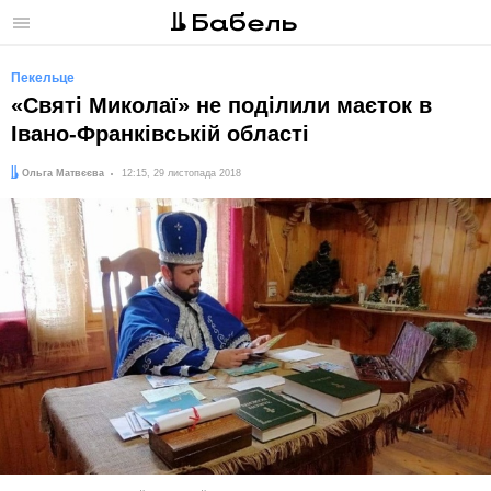
Меню
Пекельце
«Святі Миколаї» не поділили маєток в
Івано-Франківській області
Автор:
Дата:
Ольга Матвєєва
12:15, 29 листопада 2018