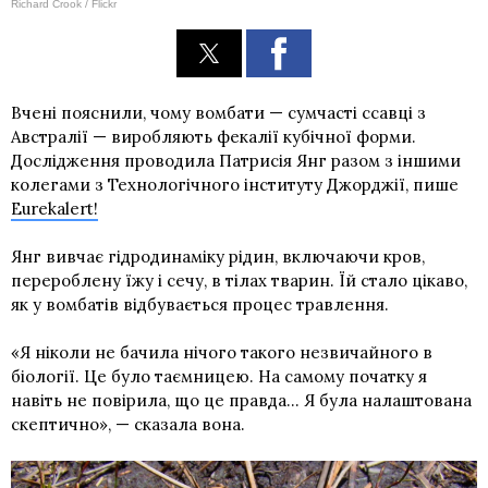
Richard Crook / Flickr
Вчені пояснили, чому вомбати — сумчасті ссавці з
Австралії — виробляють фекалії кубічної форми.
Дослідження проводила Патрисія Янг разом з іншими
колегами з Технологічного інституту Джорджії, пише
Eurekalert!
Янг вивчає гідродинаміку рідин, включаючи кров,
перероблену їжу і сечу, в тілах тварин. Їй стало цікаво,
як у вомбатів відбувається процес травлення.
«Я ніколи не бачила нічого такого незвичайного в
біології. Це було таємницею. На самому початку я
навіть не повірила, що це правда... Я була налаштована
скептично», — сказала вона.