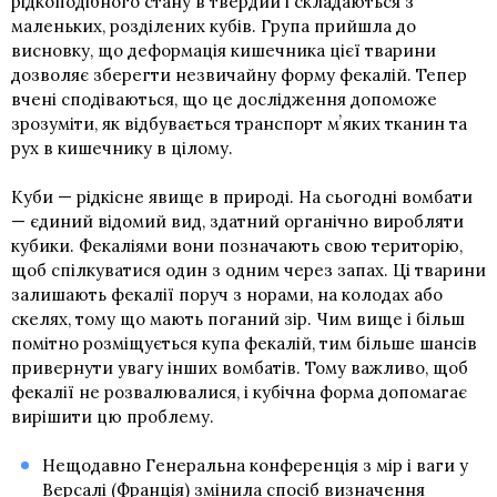
рідкоподібного стану в твердий і складаються з
маленьких, розділених кубів. Група прийшла до
висновку, що деформація кишечника цієї тварини
дозволяє зберегти незвичайну форму фекалій. Тепер
вчені сподіваються, що це дослідження допоможе
зрозуміти, як відбувається транспорт мʼяких тканин та
рух в кишечнику в цілому.
Куби — рідкісне явище в природі. На сьогодні вомбати
— єдиний відомий вид, здатний органічно виробляти
кубики. Фекаліями вони позначають свою територію,
щоб спілкуватися один з одним через запах. Ці тварини
залишають фекалії поруч з норами, на колодах або
скелях, тому що мають поганий зір. Чим вище і більш
помітно розміщується купа фекалій, тим більше шансів
привернути увагу інших вомбатів. Тому важливо, щоб
фекалії не розвалювалися, і кубічна форма допомагає
вирішити цю проблему.
Нещодавно Генеральна конференція з мір і ваги у
Версалі (Франція) з
мінила спосіб визначення