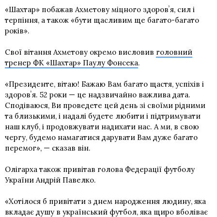
«Шахтар» побажав Ахметову міцного здоровʼя, сил і
терпіння, а також «бути щасливим ще багато-багато
років».
Свої вітання Ахметову окремо висловив
головний
тренер ФК «Шахтар» Паулу Фонсека
.
«Президенте, вітаю! Бажаю Вам багато щастя, успіхів і
здоровʼя. 52 роки — це надзвичайно важлива дата.
Сподіваюся, Ви проведете цей день зі своїми рідними
та близькими, і надалі будете любити і підтримувати
наш клуб, і продовжувати надихати нас. А ми, в свою
чергу, будемо намагатися дарувати Вам дуже багато
перемог», — сказав він.
Олігарха також привітав голова Федерації футболу
України Андрій Павелко.
«Хотілося б привітати з днем народження людину, яка
вкладає душу в український футбол, яка щиро вболіває