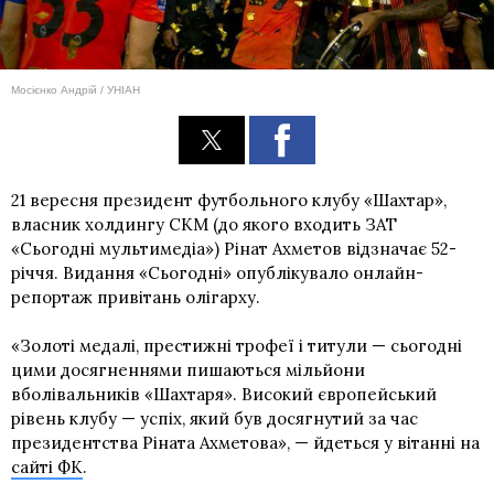
Мосієнко Андрій / УНІАН
21 вересня президент футбольного клубу «Шахтар»,
власник холдингу СКМ (до якого входить ЗАТ
«Сьогодні мультимедіа») Рінат Ахметов відзначає 52-
річчя. Видання «Сьогодні» опублікувало онлайн-
репортаж привітань олігарху.
«Золоті медалі, престижні трофеї і титули — сьогодні
цими досягненнями пишаються мільйони
вболівальників «Шахтаря». Високий європейський
рівень клубу — успіх, який був досягнутий за час
президентства Ріната Ахметова», — йдеться у вітанні на
сайті ФК
.