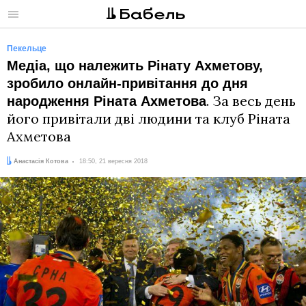
Меню
Пекельце
Медіа, що належить Рінату Ахметову,
зробило онлайн-привітання до дня
. За весь день
народження Ріната Ахметова
його привітали дві людини та клуб Ріната
Ахметова
Автор:
Дата:
Анастасія Котова
18:50, 21 вересня 2018