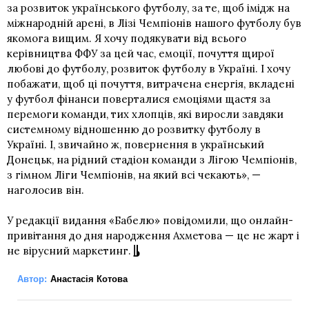
за розвиток українського футболу, за те, щоб імідж на
міжнародній арені, в Лізі Чемпіонів нашого футболу був
якомога вищим. Я хочу подякувати від всього
керівництва ФФУ за цей час, емоції, почуття щирої
любові до футболу, розвиток футболу в Україні. І хочу
побажати, щоб ці почуття, витрачена енергія, вкладені
у футбол фінанси поверталися емоціями щастя за
перемоги команди, тих хлопців, які виросли завдяки
системному відношенню до розвитку футболу в
Україні. І, звичайно ж, повернення в український
Донецьк, на рідний стадіон команди з Лігою Чемпіонів,
з гімном Ліги Чемпіонів, на який всі чекають», —
наголосив він.
У редакції видання «Бабелю» повідомили, що онлайн-
привітання до дня народження Ахметова — це не жарт і
не вірусний маркетинг.
Автор:
Анастасія Котова