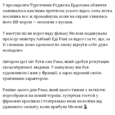
У президента Туреччини Реджепа Ердогана обличчя
залишалось кам’яним протягом усього відео, хоча легка
посмішка все ж промайнула, коли на екрані з’явилась
його ШІ-версія — немовля з вусами.
У виступі після перегляду фільму Мелоні подякувала
премʼєр-міністру Албанії Еді Рамі за відео і за те, що, за
її словами, воно «допомогло знову відчути себе дуже
молодою».
Автором ідеї міг бути сам Рама, який здобув репутацію
ексцентричної людини. У минулому він був
художником і жив у Франції, а зараз відомий своїм
грайливим характером.
Раніше цього дня Рама, який цього тижня з легкістю
переобрався на новий термін, зустрічав гостей у
фірмових кросівках і театрально впав на коліна від
удаваного захвату, коли прибула Мелоні.