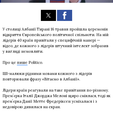
У столиці Албанії Тирані 16 травня пройшла церемонія
відкриття Європейського політичної спільноти. На ній
лідерів 40 країн привітали у специфічній манері —
відео, де кожного з лідерів штучний інтелект зобразив
у вигляді немовляти.
Про це
пише
Politico.
ШІ-малюки рідними мовами кожного з лідерів
повторювали фразу «Вітаємо в Албанії».
Лідери країн реагували на таке привітання по-різному.
Премʼєрка Італії Джорджа Мелоні щиро сміялася, тоді як
премʼєрка Данії Метте Фредеріксен усміхалася і з
недовірою дивилася на екран.