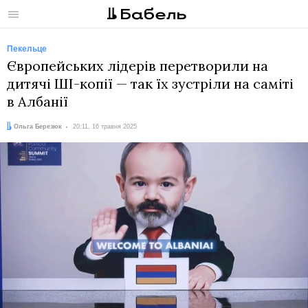
Меню
Пекельце
Європейських лідерів перетворили на
дитячі ШІ-копії — так їх зустріли на саміті
в Албанії
Автор:
Дата:
Ольга Березюк
20:11, 16 травня 2025