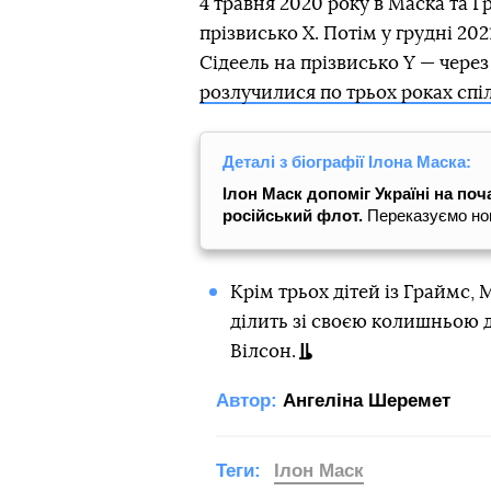
4 травня 2020 року в Маска та 
прізвисько Х. Потім у грудні 20
Сідеель на прізвисько Y — через 
розлучилися по трьох роках спі
Деталі з біографії Ілона Маска:
Ілон Маск допоміг Україні на поч
російський флот.
Переказуємо нов
Крім трьох дітей із Граймс, 
ділить зі своєю колишньою
Вілсон.
Автор:
Ангеліна Шеремет
Теги:
Ілон Маск