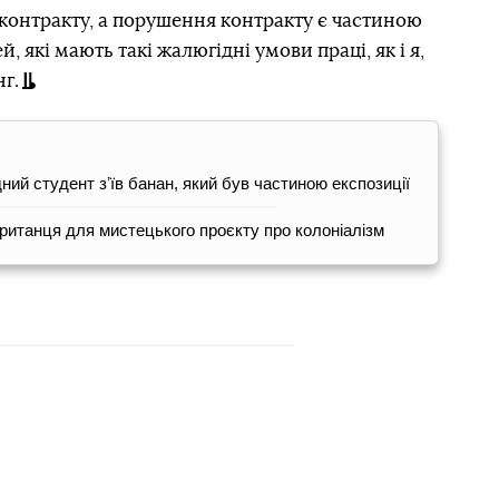
контракту, а порушення контракту є частиною
, які мають такі жалюгідні умови праці, як і я,
нг.
дний студент зʼїв банан, який був частиною експозиції
ританця для мистецького проєкту про колоніалізм