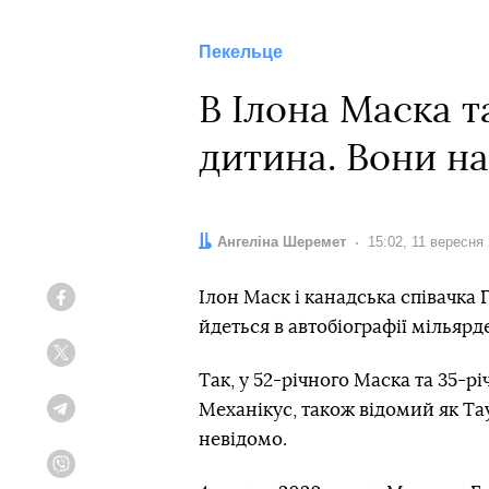
Пекельце
В Ілона Маска т
дитина. Вони н
Автор:
Ангеліна Шеремет
Дата:
15:02, 11 вересня
Ілон Маск і канадська співачка
Facebook
йдеться в автобіографії мільярд
Twitter
Так, у 52-річного Маска та 35-р
Механікус, також відомий як Та
Telegram
невідомо.
Viber