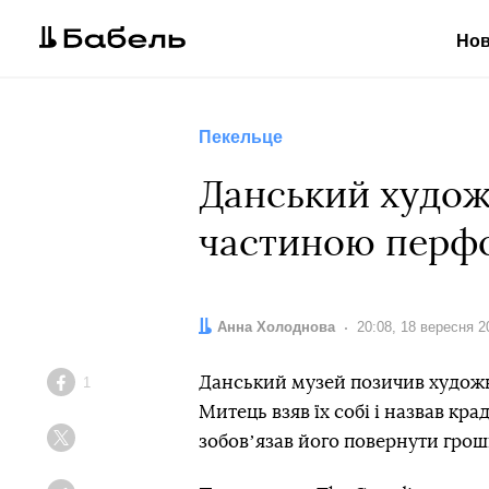
Но
Пекельце
Данський художн
частиною перф
Автор:
Анна Холоднова
Дата:
20:08, 18 вересня 2
Данський музей позичив художни
1
Facebook
Митець взяв їх собі і назвав к
зобовʼязав його повернути гроші
Twitter