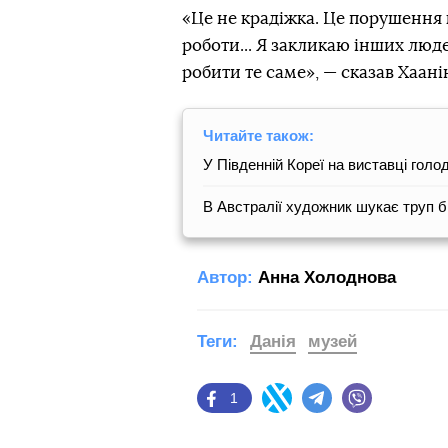
«Це не крадіжка. Це порушення 
роботи... Я закликаю інших людей
робити те саме», — сказав Хаані
Читайте також:
У Південній Кореї на виставці голо
В Австралії художник шукає труп б
Автор:
Анна Холоднова
Теги:
Данія
музей
1
Facebook
Twitter
Telegram
Viber