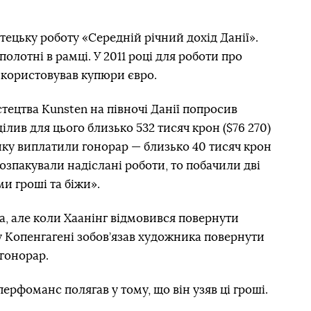
тецьку роботу «Середній річний дохід Данії».
олотні в рамці. У 2011 році для роботи про
икористовував купюри євро.
тецтва Kunsten на півночі Данії попросив
ілив для цього близько 532 тисяч крон ($76 270)
нику виплатили гонорар — близько 40 тисяч крон
 розпакували надіслані роботи, то побачили дві
и гроші та біжи».
, але коли Хаанінг відмовився повернути
 у Копенгагені зобов’язав художника повернути
 гонорар.
рфоманс полягав у тому, що він узяв ці гроші.