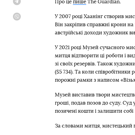
Про це
пише
The Guardian.
Telegram
У 2007 році Хаанінг створив мис
Viber
Він закріпив справжні крони на п
австрійські доходи художник в
У 2021 році Музей сучасного мис
митця відтворити ці роботи і вид
зі своїх резервів. Також худож
($5 734). Та коли співробітники
порожні рамки з написом «Візьм
Музей виставив твори мистецтва
гроші, подав позов до суду. Суд
позичені кошти і залишити собі
За словами митця, мистецький пе