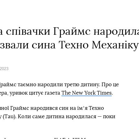
а співачки Граймс народил
азвали сина Техно Механіку
 2023
 Граймс таємно народили третю дитину. Про це
ера, уривок цитує газета
The New York Times
.
ічної Граймс народився син на імʼя Техно
у (Tau). Коли саме дитина народилася — поки