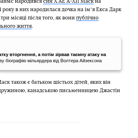
Граймс народився
син X AE A-XII Маск
на
21 року в них народилася дочка на імʼя Екса Дарк
три місяці після того, як вони
публічно
льного життя
.
атку вторгнення, а потім зірвав таємну атаку на
у біографію мільярдера від Волтера Айзексона
Маск також є батьком шістьох дітей, яких він
 дружиною, канадською письменницею Джастін