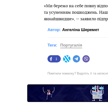
«Ми беремо на себе повну відпо
та усуненням пошкоджень. Наші
якнайшвидше», — заявило підпр
Автор:
Ангеліна Шеремет
Теги:
Португалія
1
Facebook
Twitter
Telegram
Viber
Помітили помилку? Виділіть її та натисн