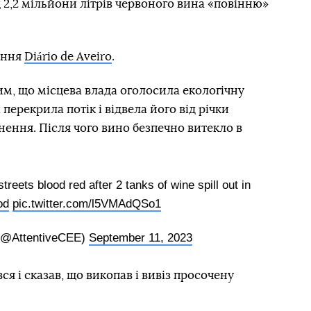
д 2,2 мільйони літрів червоного вина «повінню»
ання
Diário de Aveiro
.
м, що місцева влада оголосила екологічну
перекрила потік і відвела його від річки
нення. Після чого вино безпечно витекло в
streets blood red after 2 tanks of wine spill out in
od
pic.twitter.com/l5VMAdQSo1
 (@AttentiveCEE)
September 11, 2023
ся і сказав, що викопав і вивіз просочену