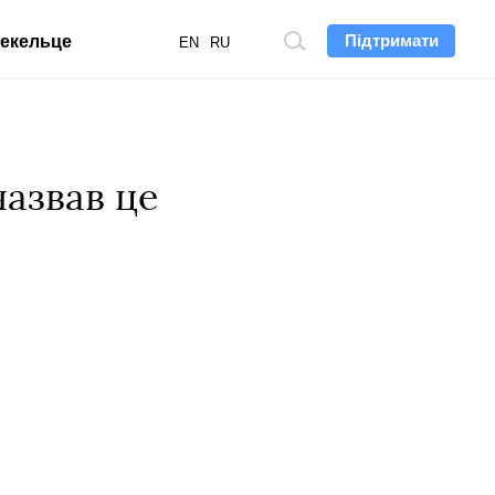
Підтримати
екельце
Пошук
EN
RU
по
сайту
назвав це