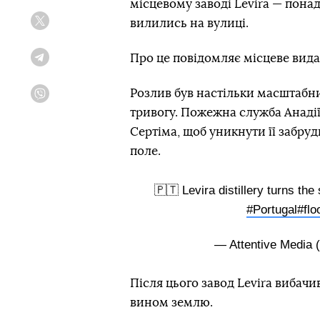
місцевому заводі Levira — пона
вилились на вулиці.
Twitter
Про це повідомляє місцеве вид
Telegram
Розлив був настільки масштабни
Viber
тривогу. Пожежна служба Анадії 
Сертіма, щоб уникнути її забруд
поле.
🇵🇹 Levira distillery turns the 
#Portugal
#flo
— Attentive Media
Після цього завод Levira вибачив
вином землю.