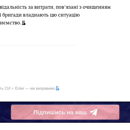
відальність за витрати, повʼязані з очищенням
 бригади владнають цю ситуацію
иємство.
іть
Ctrl
+
Enter
— ми виправимо
Підпишись на наш
Telegram