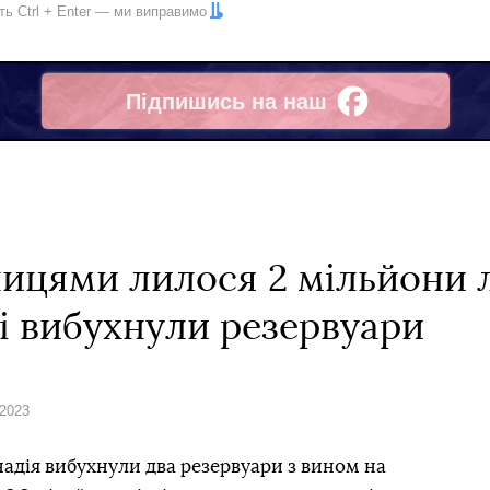
іть
Ctrl
+
Enter
— ми виправимо
Підпишись на наш
Facebook
лицями лилося 2 мільйони 
і вибухнули резервуари
 2023
Анадія вибухнули два резервуари з вином на