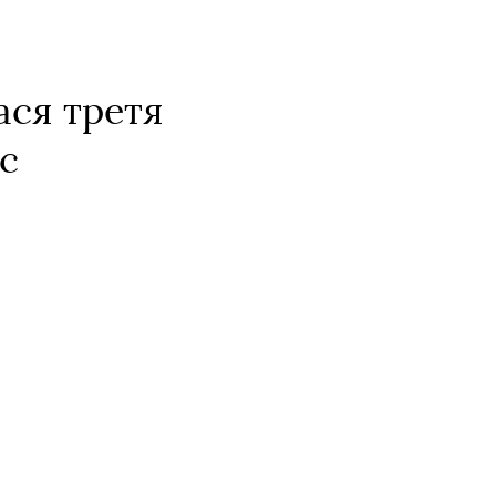
ася третя
с