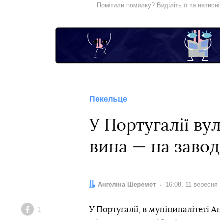
Помітили помилку? Виділіть її та натисн
Пекельце
У Португалії ву
вина — на завод
Автор:
Ангеліна Шеремет
Дата:
16:08, 11 вересня
У Португалії, в муніципалітеті 
1
Facebook