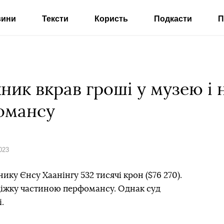
вини
Тексти
Користь
Подкасти
П
ик вкрав гроші у музею і 
омансу
023
ку Єнсу Хаанінгу 532 тисячі крон ($76 270).
радіжку частиною перфомансу. Однак суд
.