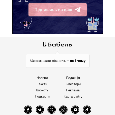
Підпишись на наш
Telegram
як і чому
Мене завжди цікавить —
Новини
Редакція
Тексти
Інвестори
Користь
Реклама
Подкасти
Карта сайту
Facebook
Telegram
Twitter
Instagram
YouTube
TikTok