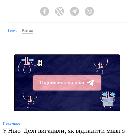
Facebook
Twitter
Telegram
Viber
Теги:
Китай
Підпишись на наш
Telegram
Пекельце
У Нью-Делі вигадали, як віднадити мавп з