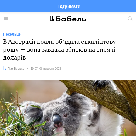
Підтримати
Facebook
Telegram
Twitter
Instagram
Меню
По
по
сай
Пекельце
В Австралії коала обʼїдала евкаліптову
рощу — вона завдала збитків на тисячі
доларів
Автор:
Ліза Бровко
Дата:
19:57, 06 вересня 2023