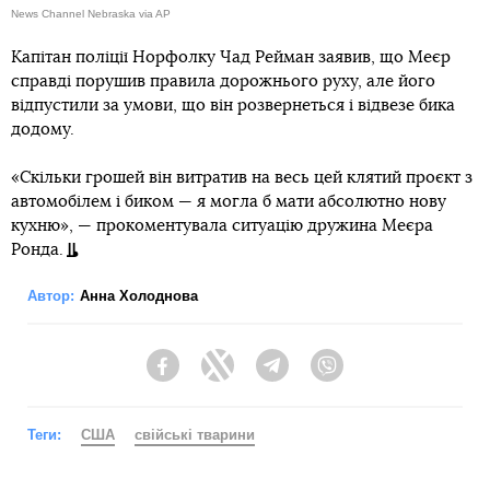
News Channel Nebraska via AP
Капітан поліції Норфолку Чад Рейман заявив, що Меєр
справді порушив правила дорожнього руху, але його
відпустили за умови, що він розвернеться і відвезе бика
додому.
«Скільки грошей він витратив на весь цей клятий проєкт з
автомобілем і биком — я могла б мати абсолютно нову
кухню», — прокоментувала ситуацію дружина Меєра
Ронда.
Автор:
Анна Холоднова
Facebook
Twitter
Telegram
Viber
Теги:
США
свійські тварини