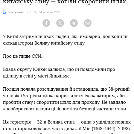
китайську стіну — хотіли скоротити шлях
Автор:
Ліза Бровко
Дата:
16:55, 04 вересня 2023
Facebook
Twitter
Telegram
Viber
У Китаї затримали двох людей, які, ймовірно, пошкодили
екскаватором Велику китайську стіну.
Про це
пише
CCN.
Влада округу Юйюй заявила, що їй повідомили про
щілину в стіні у місті Янцяньхе.
Поліція почала розслідування й встановила, що 38-річний
чоловік і 55-річна жінка користалися екскаватором, аби
пробити стіну і скоротити шлях для проходу. Це завдало
«необоротної» шкоди цілісності та безпеці частини стіни.
Ця територія — 32-а Велика стіна — одна з уцілілих повних
стін і сторожових веж часів династії Мін (1368–1644). У 1987