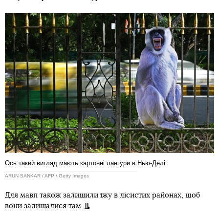
Ось такий вигляд мають картонні лангури в Нью-Делі.
ARUN SANKAR / AFP / Getty Images
Для мавп також залишили їжу в лісистих районах, щоб
вони залишалися там.