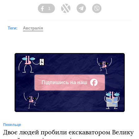
1
Facebook
Twitter
Telegram
Viber
Теги:
Австралія
Підпишись на наш
Facebook
Пекельце
Двоє людей пробили екскаватором Велику