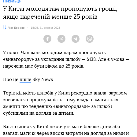
Пекельце
У Китаї молодятам пропонують гроші,
якщо нареченій менше 25 років
Автор:
Ліза Бровко
Дата:
15:05, 31 серпня 2023
Facebook
Twitter
Telegram
Viber
У повіті Чаншань молодим парам пропонують
«винагороду» за укладання шлюбу — $138. Але є умова —
наречена має бути віком до 25 років.
Про це
пише
Sky News.
Торік кількість шлюбів у Китаї рекордно впала, заразом
знизилася народжуваність, тому влада намагається
змінити цю тенденцію «винагородами» за шлюб і
субсидіями на догляд за дітьми.
Багато жінок у Китаї не хочуть мати більше дітей або
взагалі мати їх через високі витрати на догляд за ними й