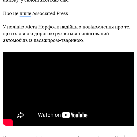
автівку, у салоні якої їхав бик.
Про це
пише
Associated Press.
У поліцію міста Норфолк надійшло повідомлення про те,
що головною дорогою рухається тюнінгований
автомобіль із пасажиром-твариною.