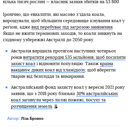
кілька тисяч рослин — власник зазнав збитків на $3 800.
Іронічно, що евкаліпти, які масово зʼїдала коала,
вирощували, щоб збільшити середовище існування коал у
регіоні, адже
вид перебуває під загрозою зникнення
.
Якщо не вжити термінових заходів, то коали зникнуть на
східному узбережжі Австралії до 2050 року.
Австралія вирішила протягом наступних чотирьох
років
витратити рекордні $35 мільйонів, щоб посилити
захист коал
і відновити популяцію. Також
країна
вакцинує диких коал від хламідіозу
, щоб вберегти
тварин від безпліддя та вимирання.
Австралійський фонд захисту коал у вересні 2021 року
заявив, що з 2018 року близько
30% австралійських
коал загинули через лісові пожежі, посуху та
розчищення земель
.
Автор:
Ліза Бровко