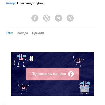
Автор:
Олександр Рубан
Facebook
Twitter
Telegram
Viber
Теги:
Канада
Бджоли
Підпишись на наш
Facebook