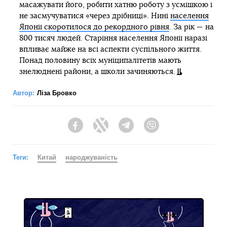
масажувати його, робити хатню роботу з усмішкою і
не засмучуватися «через дрібниці». Нині
населення
Японії скоротилося до рекордного рівня
. За рік — на
800 тисяч людей. Старіння населення Японії наразі
впливає майже на всі аспекти суспільного життя.
Понад половину всіх муніципалітетів мають
знелюднені райони, а школи зачиняються.
Автор:
Ліза Бровко
Facebook
Twitter
Telegram
Viber
Теги:
Китай
народжуваність