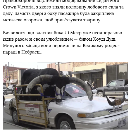
Правоохоронці відстежили модифікований седан Ford
Crown Victoria, з якого зняли половину лобового скла та
даху. Замість двері з боку пасажира була закріплена
металева огорожа, щоб привʼязувати тварину.
Виявилося, що власник бика Лі Меєр уже неодноразово
їздив разом зі своїм улюбленцем — биком Хоуді Дуді.
Минулого місяця вони перемогли на Великому родео-
параді в Небрасці.