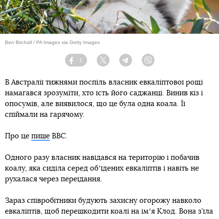
Ben Birchall / PA Images via Getty Images
1
Facebook
Twitter
Telegram
Viber
В Австралії тижнями поспіль власник евкаліптової рощі
намагався зрозуміти, хто їсть його саджанці. Винив кіз і
опосумів, але виявилося, що це була одна коала. Її
спіймали на гарячому.
Про це
пише
BBC.
Одного разу власник навідався на територію і побачив
коалу, яка сиділа серед обʼїдених евкаліптів і навіть не
рухалася через переїдання.
Зараз співробітники будують захисну огорожу навколо
евкаліптів, щоб перешкодити коалі на імʼя Клод. Вона з’їла