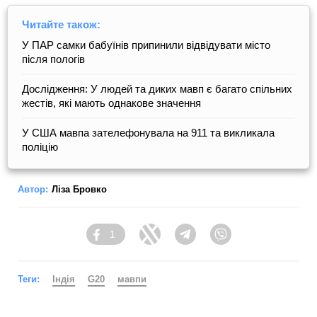
Читайте також:
У ПАР самки бабуїнів припинили відвідувати місто
після пологів
Дослідження: У людей та диких мавп є багато спільних
жестів, які мають однакове значення
У США мавпа зателефонувала на 911 та викликала
поліцію
Автор:
Ліза Бровко
1
Facebook
Twitter
Telegram
Viber
Теги:
Індія
G20
мавпи