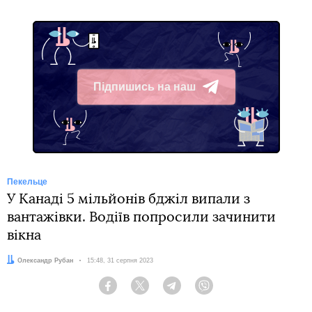
Підпишись на наш
Telegram
Пекельце
У Канаді 5 мільйонів бджіл випали з
вантажівки. Водіїв попросили зачинити
вікна
Автор:
Олександр Рубан
Дата:
15:48, 31 серпня 2023
Facebook
Twitter
Telegram
Viber