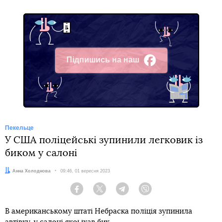
Підпишись на наш
Facebook
Пекельце
У США поліцейські зупинили легковик із
биком у салоні
Автор:
Анна Холоднова
Дата:
09:46, 01 вересня 2023
Facebook
Twitter
Telegram
Viber
В американському штаті Небраска поліція зупинила