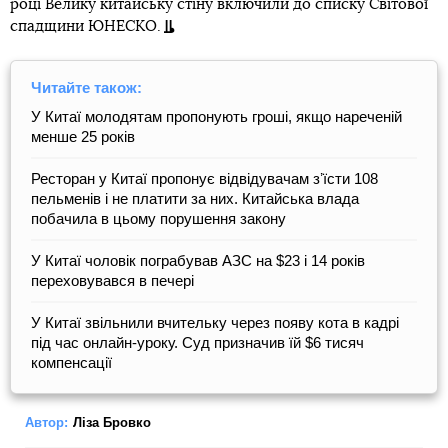
році Велику китайську стіну включили до списку Світової
спадщини ЮНЕСКО.
Читайте також:
У Китаї молодятам пропонують гроші, якщо нареченій
менше 25 років
Ресторан у Китаї пропонує відвідувачам зʼїсти 108
пельменів і не платити за них. Китайська влада
побачила в цьому порушення закону
У Китаї чоловік пограбував АЗС на $23 і 14 років
переховувався в печері
У Китаї звільнили вчительку через появу кота в кадрі
під час онлайн-уроку. Суд призначив їй $6 тисяч
компенсації
Автор:
Ліза Бровко