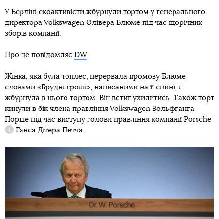
У Берліні екоактивісти жбурнули тортом у генерального
директора Volkswagen Олівера Блюме під час щорічних
зборів компанії.
Про це повідомляє
DW
.
Жінка, яка була топлес, перервала промову Блюме
словами «Брудні гроші», написаними на її спині, і
жбурнула в нього тортом. Він встиг ухилитись. Також торт
кинули в бік члена правління Volkswagen Вольфганга
Порше під час виступу голови правління компанії
Porsche
Ганса Дітера Петча.
Довідка