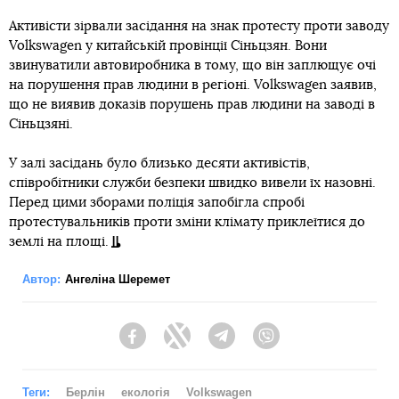
Активісти зірвали засідання на знак протесту проти заводу
Volkswagen у китайській провінції Сіньцзян. Вони
звинуватили автовиробника в тому, що він заплющує очі
на порушення прав людини в регіоні. Volkswagen заявив,
що не виявив доказів порушень прав людини на заводі в
Сіньцзяні.
У залі засідань було близько десяти активістів,
співробітники служби безпеки швидко вивели їх назовні.
Перед цими зборами поліція запобігла спробі
протестувальників проти зміни клімату приклеїтися до
землі на площі.
Автор:
Ангеліна Шеремет
Facebook
Twitter
Telegram
Viber
Теги:
Берлін
екологія
Volkswagen