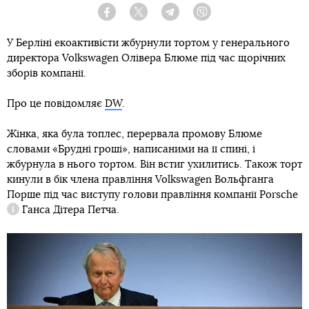
Facebook
Twitter
Telegram
Viber
У Берліні екоактивісти жбурнули тортом у генерального
директора Volkswagen Олівера Блюме під час щорічних
зборів компанії.
Про це повідомляє
DW
.
Жінка, яка була топлес, перервала промову Блюме
словами «Брудні гроші», написаними на її спині, і
жбурнула в нього тортом. Він встиг ухилитись. Також торт
кинули в бік члена правління Volkswagen Вольфганга
Порше під час виступу голови правління компанії
Porsche
Ганса Дітера Петча.
Довідка