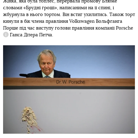
Жінка, яка була топлес, перервала промову Блюме
словами «Брудні гроші», написаними на її спині, і
жбурнула в нього тортом. Він встиг ухилитись. Також торт
кинули в бік члена правління Volkswagen Вольфганга
Порше під час виступу голови правління компанії
Porsche
Ганса Дітера Петча.
Довідка