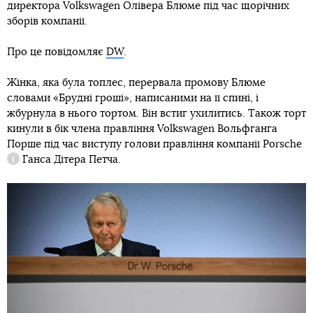
директора Volkswagen Олівера Блюме під час щорічних
зборів компанії.
Про це повідомляє
DW
.
Жінка, яка була топлес, перервала промову Блюме
словами «Брудні гроші», написаними на її спині, і
жбурнула в нього тортом. Він встиг ухилитись. Також торт
кинули в бік члена правління Volkswagen Вольфганга
Порше під час виступу голови правління компанії
Porsche
Ганса Дітера Петча.
Довідка