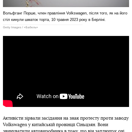
Вольфганг Порше, член правління Volkswagen, після того, як на його
стіл кинули шматок торта, 10 травня 2023 року в Берліні.
Getty Images / «Бабель»
Активісти зірвали засідання на знак протесту проти заводу
Volkswagen у китайській провінції Сіньцзян. Вони
звинуватили автовиробника в тому, що він заплющує очі