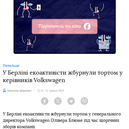
Підпишись на наш
Facebook
Пекельце
У Берліні екоактивісти жбурнули тортом у
керівників Volkswagen
Автор:
Ангеліна Шеремет
Дата:
12:47, 11 травня 2023
Facebook
Twitter
Telegram
Viber
У Берліні екоактивісти жбурнули тортом у генерального
директора Volkswagen Олівера Блюме під час щорічних
зборів компанії.