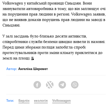
Volkswagen у китайській провінції Сіньцзян. Вони
звинуватили автовиробника в тому, що він заплющує очі
на порушення прав людини в регіоні. Volkswagen заявив,
що не виявив доказів порушень прав людини на заводі в
Сіньцзяні.
У залі засідань було близько десяти активістів,
співробітники служби безпеки швидко вивели їх назовні.
Перед цими зборами поліція запобігла спробі
протестувальників проти зміни клімату приклеїтися до
землі на площі.
Автор:
Ангеліна Шеремет
Facebook
Twitter
Telegram
Viber
Теги:
Берлін
екологія
Volkswagen