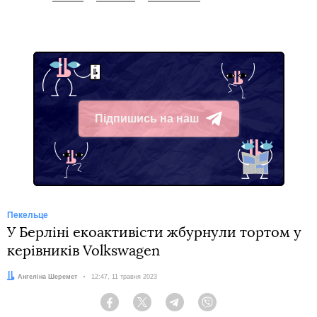
Підпишись на наш
Telegram
Пекельце
У Берліні екоактивісти жбурнули тортом у
керівників Volkswagen
Автор:
Ангеліна Шеремет
Дата:
12:47, 11 травня 2023
Facebook
Twitter
Telegram
Viber