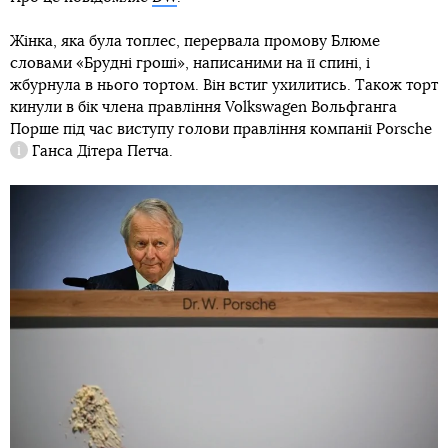
Жінка, яка була топлес, перервала промову Блюме
словами «Брудні гроші», написаними на її спині, і
жбурнула в нього тортом. Він встиг ухилитись. Також торт
кинули в бік члена правління Volkswagen Вольфганга
Порше під час виступу голови правління компанії
Porsche
Ганса Дітера Петча.
Довідка