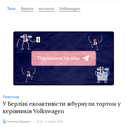
Теги:
Берлін
екологія
Volkswagen
Підпишись на наш
Telegram
Пекельце
У Берліні екоактивісти жбурнули тортом у
керівників Volkswagen
Автор:
Ангеліна Шеремет
Дата:
12:47, 11 травня 2023