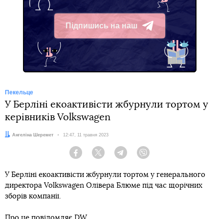
Підпишись на наш
Telegram
Пекельце
У Берліні екоактивісти жбурнули тортом у
керівників Volkswagen
Автор:
Ангеліна Шеремет
Дата:
12:47, 11 травня 2023
Facebook
Twitter
Telegram
Viber
У Берліні екоактивісти жбурнули тортом у генерального
директора Volkswagen Олівера Блюме під час щорічних
зборів компанії.
Про це повідомляє
DW
.