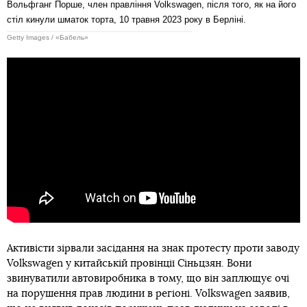
Вольфганг Порше, член правління Volkswagen, після того, як на його
стіл кинули шматок торта, 10 травня 2023 року в Берліні.
Getty Images / «Бабель»
Активісти зірвали засідання на знак протесту проти заводу
Volkswagen у китайській провінції Сіньцзян. Вони
звинуватили автовиробника в тому, що він заплющує очі
на порушення прав людини в регіоні. Volkswagen заявив,