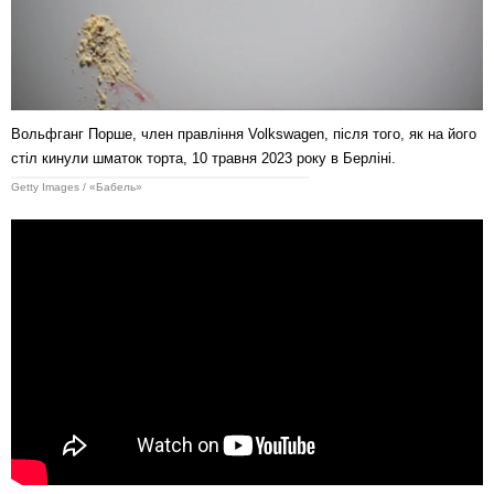
Вольфганг Порше, член правління Volkswagen, після того, як на його
стіл кинули шматок торта, 10 травня 2023 року в Берліні.
Getty Images / «Бабель»