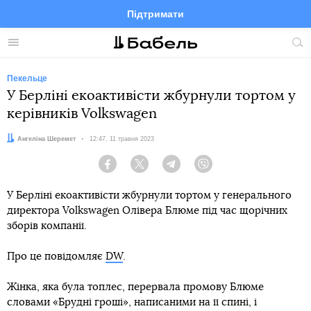
Підтримати
Facebook
Telegram
Twitter
Instagram
Меню
По
по
сай
Пекельце
У Берліні екоактивісти жбурнули тортом у
керівників Volkswagen
Автор:
Ангеліна Шеремет
Дата:
12:47, 11 травня 2023
Facebook
Twitter
Telegram
Viber
У Берліні екоактивісти жбурнули тортом у генерального
директора Volkswagen Олівера Блюме під час щорічних
зборів компанії.
Про це повідомляє
DW
.
Жінка, яка була топлес, перервала промову Блюме
словами «Брудні гроші», написаними на її спині, і