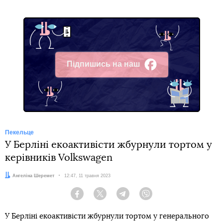
Підпишись на наш
Facebook
Пекельце
У Берліні екоактивісти жбурнули тортом у
керівників Volkswagen
Автор:
Ангеліна Шеремет
Дата:
12:47, 11 травня 2023
Facebook
Twitter
Telegram
Viber
У Берліні екоактивісти жбурнули тортом у генерального