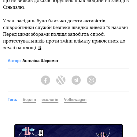
що не виявив доказів порушень прав людини на заводі в
Сіньцзяні.
У залі засідань було близько десяти активістів,
співробітники служби безпеки швидко вивели їх назовні.
Перед цими зборами поліція запобігла спробі
протестувальників проти зміни клімату приклеїтися до
землі на площі.
Автор:
Ангеліна Шеремет
Facebook
Twitter
Telegram
Viber
Теги:
Берлін
екологія
Volkswagen