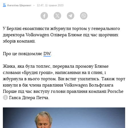
Автор:
Ангеліна Шеремет
Дата:
12:47, 11 травня 2023
Facebook
Twitter
Telegram
Viber
У Берліні екоактивісти жбурнули тортом у генерального
директора Volkswagen Олівера Блюме під час щорічних
зборів компанії.
Про це повідомляє
DW
.
Жінка, яка була топлес, перервала промову Блюме
словами «Брудні гроші», написаними на її спині, і
жбурнула в нього тортом. Він встиг ухилитись. Також торт
кинули в бік члена правління Volkswagen Вольфганга
Порше під час виступу голови правління компанії
Porsche
Ганса Дітера Петча.
Довідка