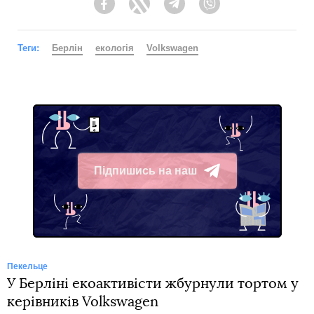
Facebook
Twitter
Telegram
Viber
Теги:
Берлін
екологія
Volkswagen
Підпишись на наш
Telegram
Пекельце
У Берліні екоактивісти жбурнули тортом у
керівників Volkswagen