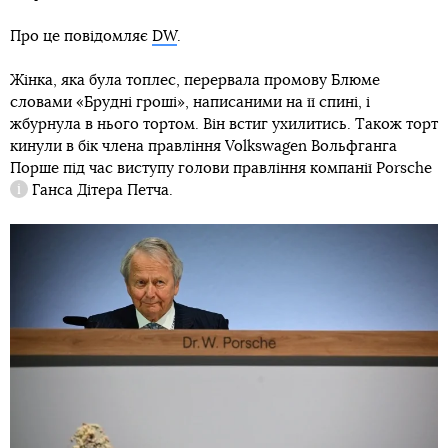
Про це повідомляє
DW
.
Жінка, яка була топлес, перервала промову Блюме
словами «Брудні гроші», написаними на її спині, і
жбурнула в нього тортом. Він встиг ухилитись. Також торт
кинули в бік члена правління Volkswagen Вольфганга
Порше під час виступу голови правління компанії
Porsche
Ганса Дітера Петча.
Довідка