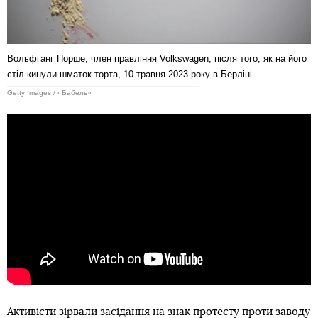
Вольфганг Порше, член правління Volkswagen, після того, як на його
стіл кинули шматок торта, 10 травня 2023 року в Берліні.
Getty Images / «Бабель»
Активісти зірвали засідання на знак протесту проти заводу