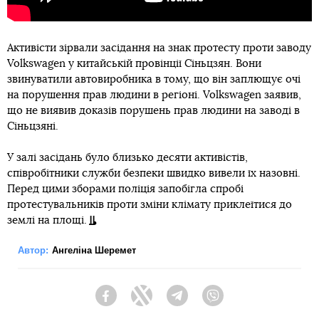
Активісти зірвали засідання на знак протесту проти заводу
Volkswagen у китайській провінції Сіньцзян. Вони
звинуватили автовиробника в тому, що він заплющує очі
на порушення прав людини в регіоні. Volkswagen заявив,
що не виявив доказів порушень прав людини на заводі в
Сіньцзяні.
У залі засідань було близько десяти активістів,
співробітники служби безпеки швидко вивели їх назовні.
Перед цими зборами поліція запобігла спробі
протестувальників проти зміни клімату приклеїтися до
землі на площі.
Автор:
Ангеліна Шеремет
Facebook
Twitter
Telegram
Viber