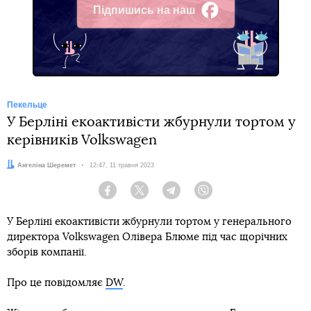
Підпишись на наш
Facebook
Пекельце
У Берліні екоактивісти жбурнули тортом у
керівників Volkswagen
Автор:
Ангеліна Шеремет
Дата:
12:47, 11 травня 2023
Facebook
Twitter
Telegram
Viber
У Берліні екоактивісти жбурнули тортом у генерального
директора Volkswagen Олівера Блюме під час щорічних
зборів компанії.
Про це повідомляє
DW
.