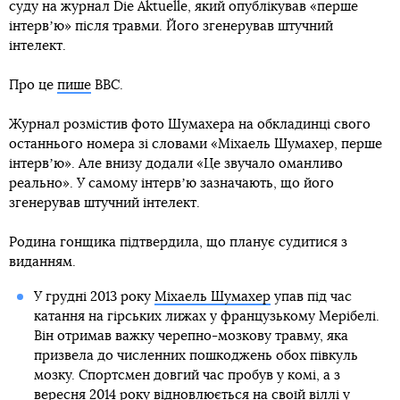
суду на журнал Die Aktuelle, який опублікував «перше
інтервʼю» після травми. Його згенерував штучний
інтелект.
Про це
пише
BBC.
Журнал розмістив фото Шумахера на обкладинці свого
останнього номера зі словами «Міхаель Шумахер, перше
інтервʼю». Але внизу додали «Це звучало оманливо
реально». У самому інтервʼю зазначають, що його
згенерував штучний інтелект.
Родина гонщика підтвердила, що планує судитися з
виданням.
У грудні 2013 року
Міхаель Шумахер
упав під час
катання на гірських лижах у французькому Мерібелі.
Він отримав важку черепно-мозкову травму, яка
призвела до численних пошкоджень обох півкуль
мозку. Спортсмен довгий час пробув у комі, а з
вересня 2014 року відновлюється на своїй віллі у