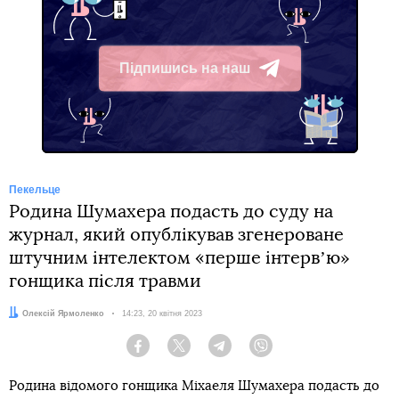
Підпишись на наш
Telegram
Пекельце
Родина Шумахера подасть до суду на
журнал, який опублікував згенероване
штучним інтелектом «перше інтервʼю»
гонщика після травми
Автор:
Олексій Ярмоленко
Дата:
14:23, 20 квітня 2023
Facebook
Twitter
Telegram
Viber
Родина відомого гонщика Міхаеля Шумахера подасть до