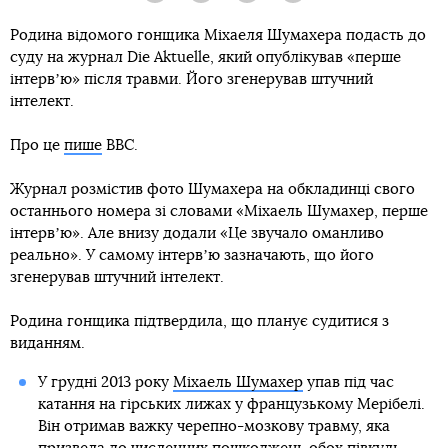
Родина відомого гонщика Міхаеля Шумахера подасть до
суду на журнал Die Aktuelle, який опублікував «перше
інтервʼю» після травми. Його згенерував штучний
інтелект.
Про це
пише
BBC.
Журнал розмістив фото Шумахера на обкладинці свого
останнього номера зі словами «Міхаель Шумахер, перше
інтервʼю». Але внизу додали «Це звучало оманливо
реально». У самому інтервʼю зазначають, що його
згенерував штучний інтелект.
Родина гонщика підтвердила, що планує судитися з
виданням.
У грудні 2013 року
Міхаель Шумахер
упав під час
катання на гірських лижах у французькому Мерібелі.
Він отримав важку черепно-мозкову травму, яка