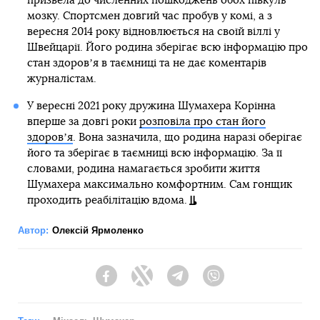
призвела до численних пошкоджень обох півкуль
мозку. Спортсмен довгий час пробув у комі, а з
вересня 2014 року відновлюється на своїй віллі у
Швейцарії. Його родина зберігає всю інформацію про
стан здоровʼя в таємниці та не дає коментарів
журналістам.
У вересні 2021 року дружина Шумахера Корінна
вперше за довгі роки
розповіла про стан його
здоровʼя
. Вона зазначила, що родина наразі оберігає
його та зберігає в таємниці всю інформацію. За її
словами, родина намагається зробити життя
Шумахера максимально комфортним. Сам гонщик
проходить реабілітацію вдома.
Автор:
Олексій Ярмоленко
Facebook
Twitter
Telegram
Viber