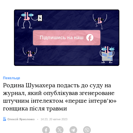
Підпишись на наш
Facebook
Пекельце
Родина Шумахера подасть до суду на
журнал, який опублікував згенероване
штучним інтелектом «перше інтервʼю»
гонщика після травми
Автор:
Олексій Ярмоленко
Дата:
14:23, 20 квітня 2023
Facebook
Twitter
Telegram
Viber