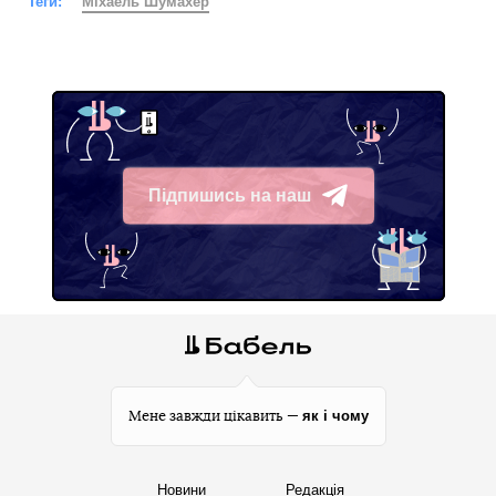
Теги:
Міхаель Шумахер
Підпишись на наш
Telegram
як і чому
Мене завжди цікавить —
Новини
Редакція