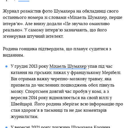
Журнал розмістив фото Шумахера на обкладинці свого
останнього номера зі словами «Міхаель Шумахер, перше
інтервʼю». Але внизу додали «Це звучало оманливо
реально». У самому інтервʼю зазначають, що його
згенерував штучний інтелект.
Родина гонщика підтвердила, що планує судитися з
виданням.
У грудні 2013 року
Міхаель Шумахер
упав під час
катання на гірських лижах у французькому Мерібелі.
Він отримав важку черепно-мозкову травму, яка
призвела до численних пошкоджень обох півкуль
мозку. Спортсмен довгий час пробув у комі, а з
вересня 2014 року відновлюється на своїй віллі у
Швейцарії. Його родина зберігає всю інформацію про
стан здоровʼя в таємниці та не дає коментарів
журналістам.
У вересні 2021 року дружина Шумахера Корінна