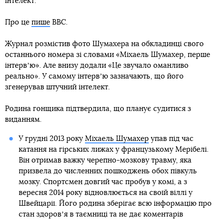
інтелект.
Про це
пише
BBC.
Журнал розмістив фото Шумахера на обкладинці свого
останнього номера зі словами «Міхаель Шумахер, перше
інтервʼю». Але внизу додали «Це звучало оманливо
реально». У самому інтервʼю зазначають, що його
згенерував штучний інтелект.
Родина гонщика підтвердила, що планує судитися з
виданням.
У грудні 2013 року
Міхаель Шумахер
упав під час
катання на гірських лижах у французькому Мерібелі.
Він отримав важку черепно-мозкову травму, яка
призвела до численних пошкоджень обох півкуль
мозку. Спортсмен довгий час пробув у комі, а з
вересня 2014 року відновлюється на своїй віллі у
Швейцарії. Його родина зберігає всю інформацію про
стан здоровʼя в таємниці та не дає коментарів