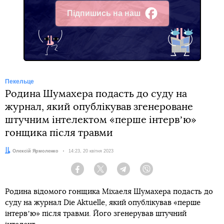
Підпишись на наш
Facebook
Пекельце
Родина Шумахера подасть до суду на
журнал, який опублікував згенероване
штучним інтелектом «перше інтервʼю»
гонщика після травми
Автор:
Олексій Ярмоленко
Дата:
14:23, 20 квітня 2023
Facebook
Twitter
Telegram
Viber
Родина відомого гонщика Міхаеля Шумахера подасть до
суду на журнал Die Aktuelle, який опублікував «перше
інтервʼю» після травми. Його згенерував штучний