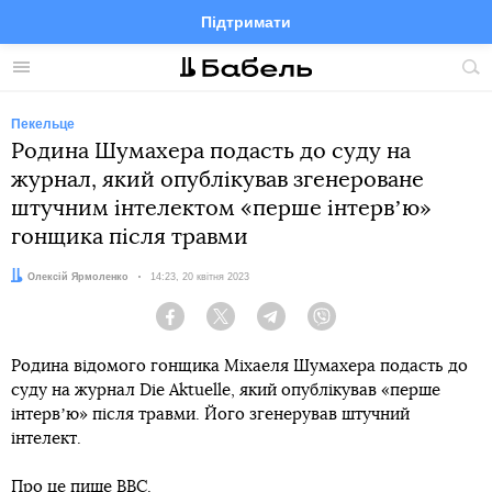
Підтримати
Facebook
Telegram
Twitter
Instagram
Меню
По
по
сай
Пекельце
Родина Шумахера подасть до суду на
журнал, який опублікував згенероване
штучним інтелектом «перше інтервʼю»
гонщика після травми
Автор:
Олексій Ярмоленко
Дата:
14:23, 20 квітня 2023
Facebook
Twitter
Telegram
Viber
Родина відомого гонщика Міхаеля Шумахера подасть до
суду на журнал Die Aktuelle, який опублікував «перше
інтервʼю» після травми. Його згенерував штучний
інтелект.
Про це
пише
BBC.