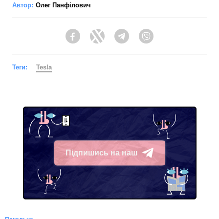
Автор:
Олег Панфілович
Facebook
Twitter
Telegram
Viber
Теги:
Tesla
Підпишись на наш
Telegram