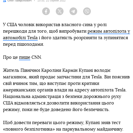
Автор:
Олег Панфілович
Дата:
15:53, 21 серпня 2022
Facebook
Twitter
Telegram
Viber
У США чоловік використав власного сина у ролі
перешкоди для того, щоб випробувати
режим автопілота у
автомобілі Tesla
і його здатність розрізняти та зупинятися
перед пішоходами.
Про це
пише
CNN.
Житель Північної Кароліни Кармін Купані володіє
магазином, який продає запчастини для Tesla. Він пояснив
свій вчинок тим, що виступає проти критики
американських органів влади на адресу автопілота Tesla.
Національна адміністрація з безпеки дорожнього руху
США відмовляється дозволити використання цього
режиму, поки не буде доведено його безпечність.
Щоб довести переваги цього режиму, Купані зняв тест
«повного безпілотника» на паркувальному майданчику.