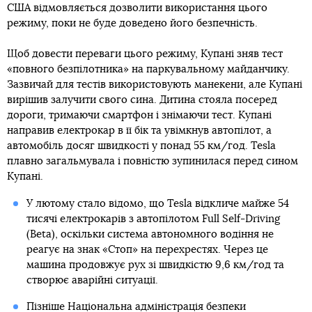
США відмовляється дозволити використання цього
режиму, поки не буде доведено його безпечність.
Щоб довести переваги цього режиму, Купані зняв тест
«повного безпілотника» на паркувальному майданчику.
Зазвичай для тестів використовують манекени, але Купані
вирішив залучити свого сина. Дитина стояла посеред
дороги, тримаючи смартфон і знімаючи тест. Купані
направив електрокар в її бік та увімкнув автопілот, а
автомобіль досяг швидкості у понад 55 км/год. Tesla
плавно загальмувала і повністю зупинилася перед сином
Купані.
У лютому стало відомо, що Tesla відкличе майже 54
тисячі електрокарів з автопілотом Full Self-Driving
(Beta), оскільки система автономного водіння не
реагує на знак «Стоп» на перехрестях. Через це
машина продовжує рух зі швидкістю 9,6 км/год та
створює аварійні ситуації.
Пізніше Національна адміністрація безпеки