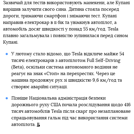
Зазвичай для тестів використовують манекени, але Купані
вирішив залучити свого сина. Дитина стояла посеред
дороги, тримаючи смартфон і знімаючи тест. Купані
направив електрокар в її бік та увімкнув автопілот, а
автомобіль досяг швидкості у понад 55 км/год. Tesla
плавно загальмувала і повністю зупинилася перед сином
Купані.
У лютому стало відомо, що Tesla відкличе майже 54
тисячі електрокарів з автопілотом Full Self-Driving
(Beta), оскільки система автономного водіння не
реагує на знак «Стоп» на перехрестях. Через це
машина продовжує рух зі швидкістю 9,6 км/год та
створює аварійні ситуації.
Пізніше Національна адміністрація безпеки
дорожнього руху США почала розслідування щодо 416
тисяч автомобілів Tesla після скарг про незаплановане
спрацьовування гальм під час використання системи
автопілота.