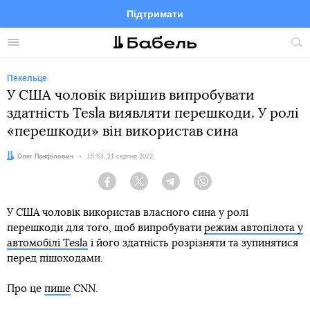
Підтримати
Facebook
Telegram
Twitter
Instagram
Меню
По
по
сай
Пекельце
У США чоловік вирішив випробувати
здатність Tesla виявляти перешкоди. У ролі
«перешкоди» він використав сина
Автор:
Олег Панфілович
Дата:
15:53, 21 серпня 2022
Facebook
Twitter
Telegram
Viber
У США чоловік використав власного сина у ролі
перешкоди для того, щоб випробувати
режим автопілота у
автомобілі Tesla
і його здатність розрізняти та зупинятися
перед пішоходами.
Про це
пише
CNN.