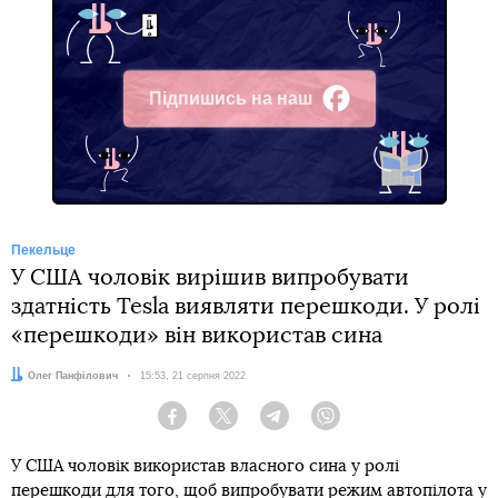
Підпишись на наш
Facebook
Пекельце
У США чоловік вирішив випробувати
здатність Tesla виявляти перешкоди. У ролі
«перешкоди» він використав сина
Автор:
Олег Панфілович
Дата:
15:53, 21 серпня 2022
Facebook
Twitter
Telegram
Viber
У США чоловік використав власного сина у ролі
перешкоди для того, щоб випробувати
режим автопілота у