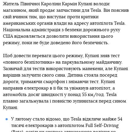
Житель Північної Кароліни Кармін Купані володіє
магазином, який продає запчастини для Tesla. Він пояснив
свій вчинок тим, що виступає проти критики
американських органів влади на адресу автопілота Tesla.
Національна адміністрація з безпеки дорожнього руху
США відмовляється дозволити використання цього
режиму, поки не буде доведено його безпечність.
Щоб довести переваги цього режиму, Купані зняв тест
«повного безпілотника» на паркувальному майданчику.
Зазвичай для тестів використовують манекени, але Купані
вирішив залучити свого сина. Дитина стояла посеред
дороги, тримаючи смартфон і знімаючи тест. Купані
направив електрокар в її бік та увімкнув автопілот, а
автомобіль досяг швидкості у понад 55 км/год. Tesla
плавно загальмувала і повністю зупинилася перед сином
Купані.
У лютому стало відомо, що Tesla відкличе майже 54
тисячі електрокарів з автопілотом Full Self-Driving