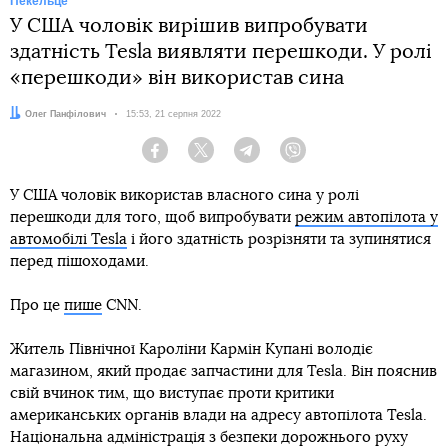
Пекельце
У США чоловік вирішив випробувати
здатність Tesla виявляти перешкоди. У ролі
«перешкоди» він використав сина
Автор:
Олег Панфілович
Дата:
15:53, 21 серпня 2022
Facebook
Twitter
Telegram
Viber
У США чоловік використав власного сина у ролі
перешкоди для того, щоб випробувати
режим автопілота у
автомобілі Tesla
і його здатність розрізняти та зупинятися
перед пішоходами.
Про це
пише
CNN.
Житель Північної Кароліни Кармін Купані володіє
магазином, який продає запчастини для Tesla. Він пояснив
свій вчинок тим, що виступає проти критики
американських органів влади на адресу автопілота Tesla.
Національна адміністрація з безпеки дорожнього руху