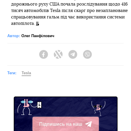
дорожнього руху США почала розслідування щодо 416
тисяч автомобілів Tesla після скарг про незаплановане
спрацьовування гальм під час використання системи
автопілота.
Автор:
Олег Панфілович
Facebook
Twitter
Telegram
Viber
Теги:
Tesla
Підпишись на наш
Telegram