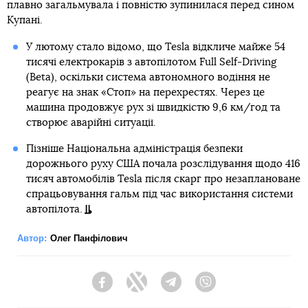
плавно загальмувала і повністю зупинилася перед сином
Купані.
У лютому стало відомо, що Tesla відкличе майже 54
тисячі електрокарів з автопілотом Full Self-Driving
(Beta), оскільки система автономного водіння не
реагує на знак «Стоп» на перехрестях. Через це
машина продовжує рух зі швидкістю 9,6 км/год та
створює аварійні ситуації.
Пізніше Національна адміністрація безпеки
дорожнього руху США почала розслідування щодо 416
тисяч автомобілів Tesla після скарг про незаплановане
спрацьовування гальм під час використання системи
автопілота.
Автор:
Олег Панфілович
Facebook
Twitter
Telegram
Viber