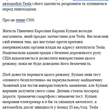
автомобілі Tesla
і його здатність розрізняти та зупинятися
перед пішоходами.
Про це
пише
CNN.
Житель Північної Кароліни Кармін Купані володіє
магазином, який продає запчастини для Tesla. Він пояснив
свій вчинок тим, що виступає проти критики
американських органів влади на адресу автопілота Tesla.
Національна адміністрація з безпеки дорожнього руху
США відмовляється дозволити використання цього
режиму, поки не буде доведено його безпечність.
Щоб довести переваги цього режиму, Купані зняв тест
«повного безпілотника» на паркувальному майданчику.
Зазвичай для тестів використовують манекени, але Купані
вирішив залучити свого сина. Дитина стояла посеред
дороги, тримаючи смартфон і знімаючи тест. Купані
направив електрокар в її бік та увімкнув автопілот, а
автомобіль досяг швидкості у понад 55 км/год. Tesla