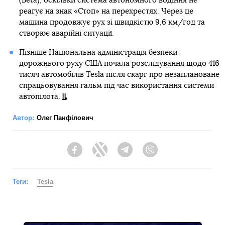
(Beta), оскільки система автономного водіння не
реагує на знак «Стоп» на перехрестях. Через це
машина продовжує рух зі швидкістю 9,6 км/год та
створює аварійні ситуації.
Пізніше Національна адміністрація безпеки
дорожнього руху США почала розслідування щодо 416
тисяч автомобілів Tesla після скарг про незаплановане
спрацьовування гальм під час використання системи
автопілота.
Автор:
Олег Панфілович
Facebook
Twitter
Telegram
Viber
Теги:
Tesla