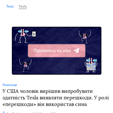
Теги:
Tesla
Підпишись на наш
Telegram
Пекельце
У США чоловік вирішив випробувати
здатність Tesla виявляти перешкоди. У ролі
«перешкоди» він використав сина