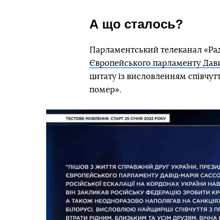
А що сталось?
Парламентський телеканал «Рада
Європейського парламенту Дав
цитату із висловленням співчут
помер».