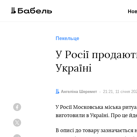
Но
Пекельце
У Росії продают
Україні
Автор:
Ангеліна Шеремет
Дата:
21:21, 11 січня 20
У Росії Московська міська ритуа
Facebook
виготовили в Україні. Про це йд
Twitter
В описі до товару зазначається 