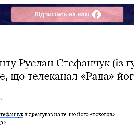
Підпишись на наш
Facebook
нту Руслан Стефанчук (із 
те, що телеканал «Рада» йо
22
Стефанчук
відреагував на те, що його «поховав»
а».