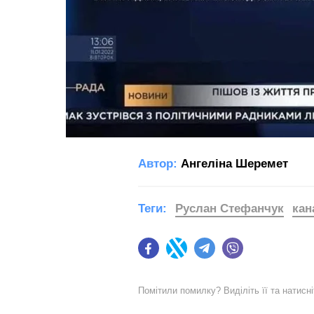
Автор:
Ангеліна Шеремет
Теги:
Руслан Стефанчук
кан
Facebook
Twitter
Telegram
Viber
Помітили помилку? Виділіть її та натисн