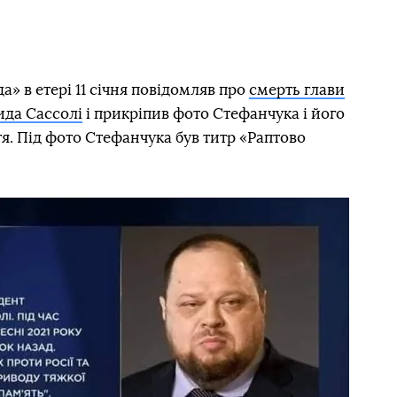
» в етері 11 січня повідомляв про
смерть глави
ида Сассолі
і прикріпив фото Стефанчука і його
тя. Під фото Стефанчука був титр «Раптово