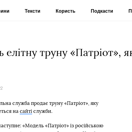
вини
Тексти
Користь
Подкасти
П
ь елітну труну «Патріот», я
22
льна служба продає труну «Патріот», яку
еться на
сайті
служби.
наступне: «Модель «Патріот» із російською