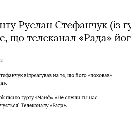
нту Руслан Стефанчук (із 
те, що телеканал «Рада» йо
22
Стефанчук
відреагував на те, що його «поховав»
а».
ok пісню гурту «Чайф» «Не спеши ты нас
чується] Телеканалу «Рада».