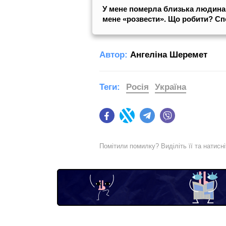
У мене померла близька людина.
мене «розвести». Що робити? Сп
Автор:
Ангеліна Шеремет
Теги:
Росія
Україна
Facebook
Twitter
Telegram
Viber
Помітили помилку? Виділіть її та натисн