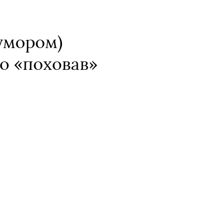
гумором)
го «поховав»