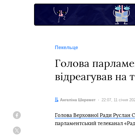
Пекельце
Голова парламе
відреагував на 
Автор:
Ангеліна Шеремет
Дата:
22:07, 11 січня 20
Голова Верховної Ради Руслан 
Facebook
парламентський телеканал «Рад
Twitter