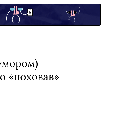
гумором)
го «поховав»