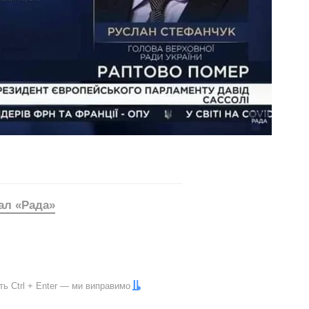
ал «Рада»
іть
Ctrl
+
Enter
— ми виправимо