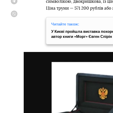
символікою, двокришкова, із ці
Telegram
Ціна труни — 571 200 рублів або
Viber
Читайте також:
У Києві пройшла виставка похор
автор книги «Морг» Євген Спірін