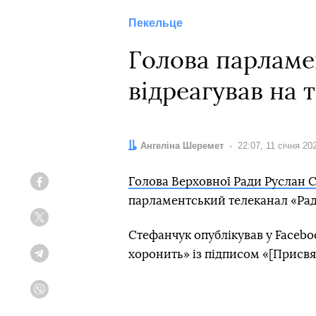
Пекельце
Голова парламе
відреагував на 
Автор:
Ангеліна Шеремет
Дата:
22:07, 11 січня 20
Голова Верховної Ради Руслан 
Facebook
парламентський телеканал «Рад
Twitter
Стефанчук опублікував у Facebo
хоронить» із підписом «[Присвя
Telegram
Viber