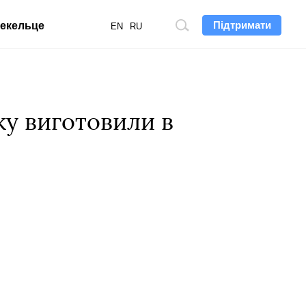
Підтримати
екельце
Пошук
EN
RU
по
сайту
ку виготовили в