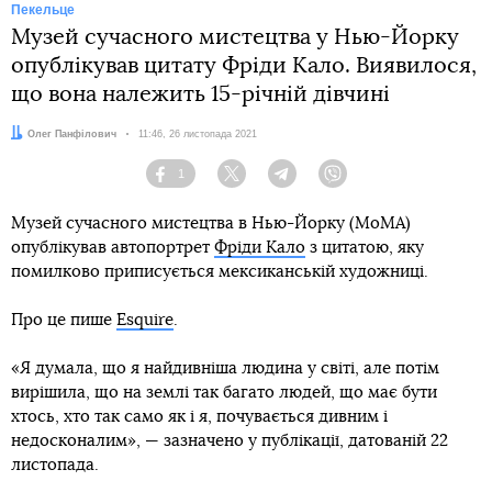
Пекельце
Музей сучасного мистецтва у Нью-Йорку
опублікував цитату Фріди Кало. Виявилося,
що вона належить 15-річній дівчині
Автор:
Олег Панфілович
Дата:
11:46, 26 листопада 2021
1
Facebook
Twitter
Telegram
Viber
Музей сучасного мистецтва в Нью-Йорку (MoMA)
опублікував автопортрет
Фріди Кало
з цитатою, яку
помилково приписується мексиканській художниці.
Про це пише
Esquire
.
«Я думала, що я найдивніша людина у світі, але потім
вирішила, що на землі так багато людей, що має бути
хтось, хто так само як і я, почувається дивним і
недосконалим», — зазначено у публікації, датованій 22
листопада.