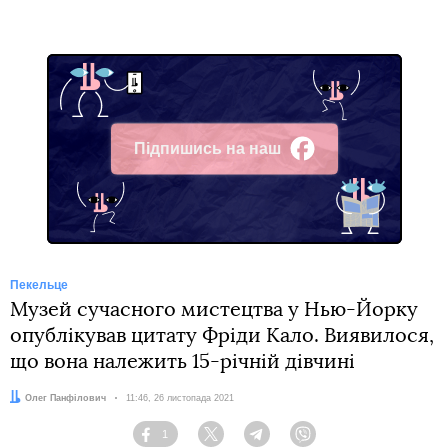
Підпишись на наш
Facebook
Пекельце
Музей сучасного мистецтва у Нью-Йорку
опублікував цитату Фріди Кало. Виявилося,
що вона належить 15-річній дівчині
Автор:
Олег Панфілович
Дата:
11:46, 26 листопада 2021
1
Facebook
Twitter
Telegram
Viber