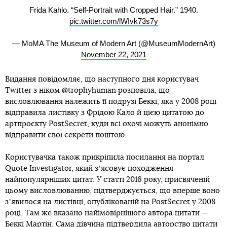
Frida Kahlo. “Self-Portrait with Cropped Hair.” 1940.
pic.twitter.com/lWIvk73s7y
— MoMA The Museum of Modern Art (@MuseumModernArt)
November 22, 2021
Видання повідомляє, що наступного дня користувач
Twitter з ніком @trophyhuman розповіла, що
висловлювання належить її подрузі Беккі, яка у 2008 році
відправила листівку з Фрідою Кало й цією цитатою до
артпроєкту PostSecret, куди всі охочі можуть анонімно
відправити свої секрети поштою.
Користувачка також прикріпила посилання на портал
Quote Investigator, який зʼясовує походження
найпопулярніших цитат. У статті 2016 року, присвяченій
цьому висловлюванню, підтверджується, що вперше воно
зʼявилося на листівці, опублікованій на PostSecret у 2008
році. Там же вказано найімовірнішого автора цитати —
Беккі Мартін. Сама дівчина підтвердила авторство цитати