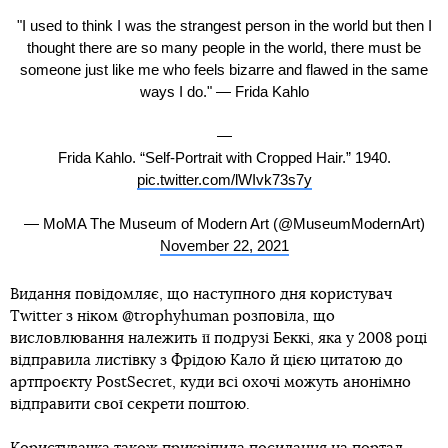
"I used to think I was the strangest person in the world but then I
thought there are so many people in the world, there must be
someone just like me who feels bizarre and flawed in the same
ways I do." — Frida Kahlo
—
Frida Kahlo. “Self-Portrait with Cropped Hair.” 1940.
pic.twitter.com/lWIvk73s7y
— MoMA The Museum of Modern Art (@MuseumModernArt)
November 22, 2021
Видання повідомляє, що наступного дня користувач
Twitter з ніком @trophyhuman розповіла, що
висловлювання належить її подрузі Беккі, яка у 2008 році
відправила листівку з Фрідою Кало й цією цитатою до
артпроєкту PostSecret, куди всі охочі можуть анонімно
відправити свої секрети поштою.