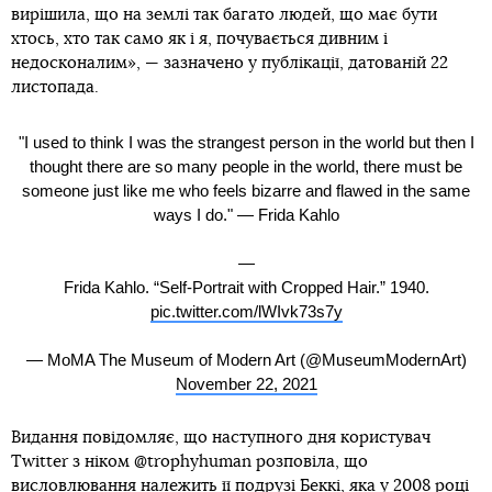
вирішила, що на землі так багато людей, що має бути
хтось, хто так само як і я, почувається дивним і
недосконалим», — зазначено у публікації, датованій 22
листопада.
"I used to think I was the strangest person in the world but then I
thought there are so many people in the world, there must be
someone just like me who feels bizarre and flawed in the same
ways I do." — Frida Kahlo
—
Frida Kahlo. “Self-Portrait with Cropped Hair.” 1940.
pic.twitter.com/lWIvk73s7y
— MoMA The Museum of Modern Art (@MuseumModernArt)
November 22, 2021
Видання повідомляє, що наступного дня користувач
Twitter з ніком @trophyhuman розповіла, що
висловлювання належить її подрузі Беккі, яка у 2008 році