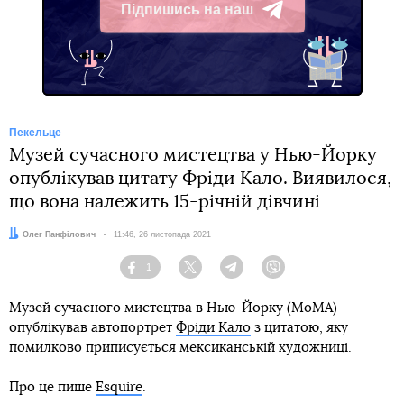
Підпишись на наш
Telegram
Пекельце
Музей сучасного мистецтва у Нью-Йорку
опублікував цитату Фріди Кало. Виявилося,
що вона належить 15-річній дівчині
Автор:
Олег Панфілович
Дата:
11:46, 26 листопада 2021
1
Facebook
Twitter
Telegram
Viber
Музей сучасного мистецтва в Нью-Йорку (MoMA)
опублікував автопортрет
Фріди Кало
з цитатою, яку
помилково приписується мексиканській художниці.
Про це пише
Esquire
.