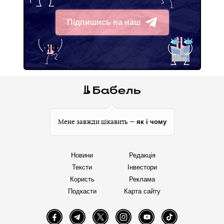
Підпишись на наш
Telegram
як і чому
Мене завжди цікавить —
Новини
Редакція
Тексти
Інвестори
Користь
Реклама
Подкасти
Карта сайту
Facebook
Telegram
Twitter
Instagram
YouTube
TikTok