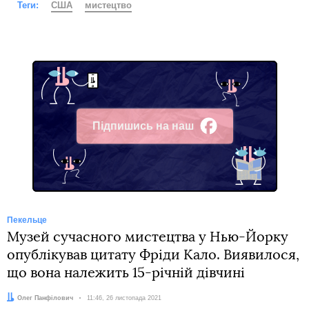
Теги:
США
мистецтво
Підпишись на наш
Facebook
Пекельце
Музей сучасного мистецтва у Нью-Йорку
опублікував цитату Фріди Кало. Виявилося,
що вона належить 15-річній дівчині
Автор:
Олег Панфілович
Дата:
11:46, 26 листопада 2021