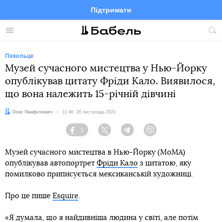
Підтримати
Facebook
Telegram
Twitter
Instagram
Меню
По
по
сай
Пекельце
Музей сучасного мистецтва у Нью-Йорку
опублікував цитату Фріди Кало. Виявилося,
що вона належить 15-річній дівчині
Автор:
Олег Панфілович
Дата:
11:46, 26 листопада 2021
1
Facebook
Twitter
Telegram
Viber
Музей сучасного мистецтва в Нью-Йорку (MoMA)
опублікував автопортрет
Фріди Кало
з цитатою, яку
помилково приписується мексиканській художниці.
Про це пише
Esquire
.
«Я думала, що я найдивніша людина у світі, але потім