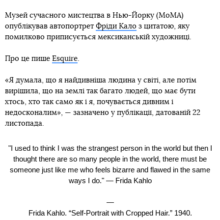
Музей сучасного мистецтва в Нью-Йорку (MoMA)
опублікував автопортрет
Фріди Кало
з цитатою, яку
помилково приписується мексиканській художниці.
Про це пише
Esquire
.
«Я думала, що я найдивніша людина у світі, але потім
вирішила, що на землі так багато людей, що має бути
хтось, хто так само як і я, почувається дивним і
недосконалим», — зазначено у публікації, датованій 22
листопада.
"I used to think I was the strangest person in the world but then I
thought there are so many people in the world, there must be
someone just like me who feels bizarre and flawed in the same
ways I do." — Frida Kahlo
—
Frida Kahlo. “Self-Portrait with Cropped Hair.” 1940.