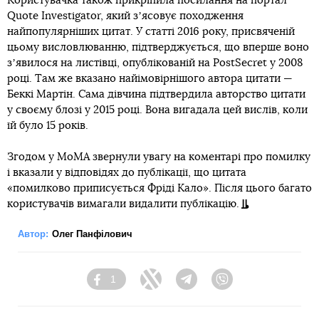
Користувачка також прикріпила посилання на портал
Quote Investigator, який зʼясовує походження
найпопулярніших цитат. У статті 2016 року, присвяченій
цьому висловлюванню, підтверджується, що вперше воно
зʼявилося на листівці, опублікованій на PostSecret у 2008
році. Там же вказано найімовірнішого автора цитати —
Беккі Мартін. Сама дівчина підтвердила авторство цитати
у своєму блозі у 2015 році. Вона вигадала цей вислів, коли
їй було 15 років.
Згодом у MoMA звернули увагу на коментарі про помилку
і вказали у відповідях до публікації, що цитата
«помилково приписується Фріді Кало». Після цього багато
користувачів вимагали видалити публікацію.
Автор:
Олег Панфілович
1
Facebook
Twitter
Telegram
Viber