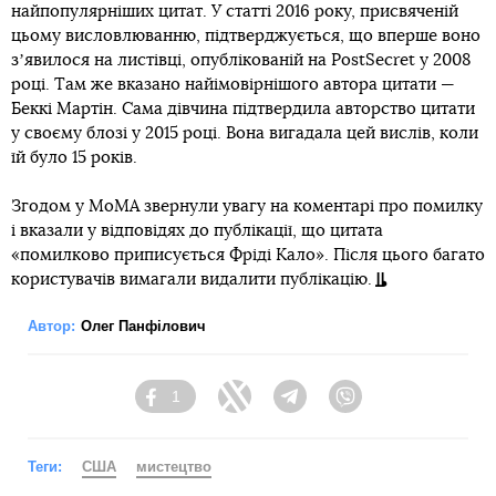
найпопулярніших цитат. У статті 2016 року, присвяченій
цьому висловлюванню, підтверджується, що вперше воно
зʼявилося на листівці, опублікованій на PostSecret у 2008
році. Там же вказано найімовірнішого автора цитати —
Беккі Мартін. Сама дівчина підтвердила авторство цитати
у своєму блозі у 2015 році. Вона вигадала цей вислів, коли
їй було 15 років.
Згодом у MoMA звернули увагу на коментарі про помилку
і вказали у відповідях до публікації, що цитата
«помилково приписується Фріді Кало». Після цього багато
користувачів вимагали видалити публікацію.
Автор:
Олег Панфілович
1
Facebook
Twitter
Telegram
Viber
Теги:
США
мистецтво