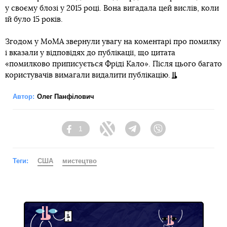
у своєму блозі у 2015 році. Вона вигадала цей вислів, коли
їй було 15 років.
Згодом у MoMA звернули увагу на коментарі про помилку
і вказали у відповідях до публікації, що цитата
«помилково приписується Фріді Кало». Після цього багато
користувачів вимагали видалити публікацію.
Автор:
Олег Панфілович
1
Facebook
Twitter
Telegram
Viber
Теги:
США
мистецтво