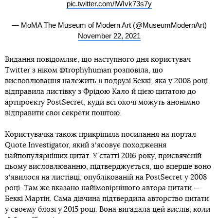
pic.twitter.com/lWIvk73s7y
— MoMA The Museum of Modern Art (@MuseumModernArt)
November 22, 2021
Видання повідомляє, що наступного дня користувач
Twitter з ніком @trophyhuman розповіла, що
висловлювання належить її подрузі Беккі, яка у 2008 році
відправила листівку з Фрідою Кало й цією цитатою до
артпроєкту PostSecret, куди всі охочі можуть анонімно
відправити свої секрети поштою.
Користувачка також прикріпила посилання на портал
Quote Investigator, який зʼясовує походження
найпопулярніших цитат. У статті 2016 року, присвяченій
цьому висловлюванню, підтверджується, що вперше воно
зʼявилося на листівці, опублікованій на PostSecret у 2008
році. Там же вказано найімовірнішого автора цитати —
Беккі Мартін. Сама дівчина підтвердила авторство цитати
у своєму блозі у 2015 році. Вона вигадала цей вислів, коли