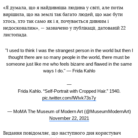
«Я думала, що я найдивніша людина у світі, але потім
вирішила, що на землі так багато людей, що має бути
хтось, хто так само як і я, почувається дивним і
недосконалим», — зазначено у публікації, датованій 22
листопада.
"I used to think I was the strangest person in the world but then I
thought there are so many people in the world, there must be
someone just like me who feels bizarre and flawed in the same
ways I do." — Frida Kahlo
—
Frida Kahlo. “Self-Portrait with Cropped Hair.” 1940.
pic.twitter.com/lWIvk73s7y
— MoMA The Museum of Modern Art (@MuseumModernArt)
November 22, 2021
Видання повідомляє, що наступного дня користувач