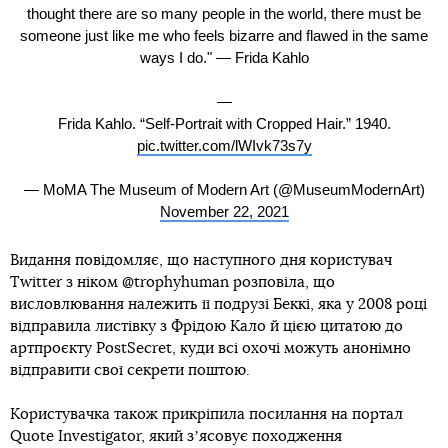
thought there are so many people in the world, there must be
someone just like me who feels bizarre and flawed in the same
ways I do." — Frida Kahlo
—
Frida Kahlo. “Self-Portrait with Cropped Hair.” 1940.
pic.twitter.com/lWIvk73s7y
— MoMA The Museum of Modern Art (@MuseumModernArt)
November 22, 2021
Видання повідомляє, що наступного дня користувач
Twitter з ніком @trophyhuman розповіла, що
висловлювання належить її подрузі Беккі, яка у 2008 році
відправила листівку з Фрідою Кало й цією цитатою до
артпроєкту PostSecret, куди всі охочі можуть анонімно
відправити свої секрети поштою.
Користувачка також прикріпила посилання на портал
Quote Investigator, який зʼясовує походження