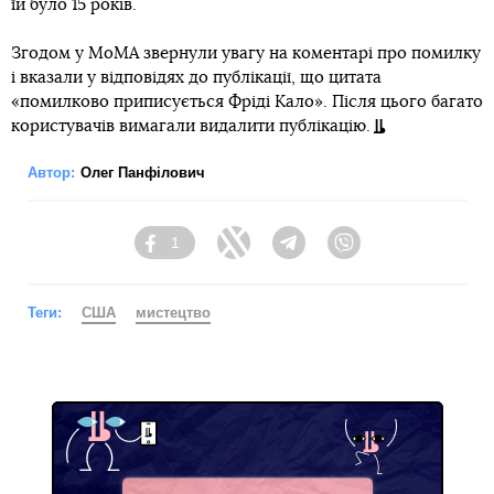
їй було 15 років.
Згодом у MoMA звернули увагу на коментарі про помилку
і вказали у відповідях до публікації, що цитата
«помилково приписується Фріді Кало». Після цього багато
користувачів вимагали видалити публікацію.
Автор:
Олег Панфілович
1
Facebook
Twitter
Telegram
Viber
Теги:
США
мистецтво