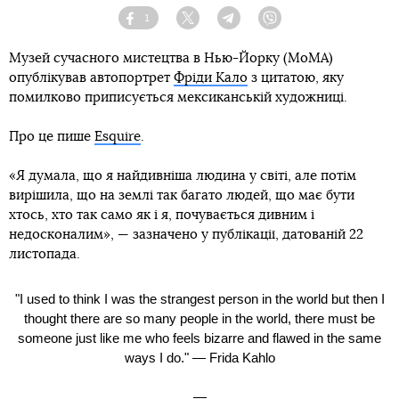
1
Facebook
Twitter
Telegram
Viber
Музей сучасного мистецтва в Нью-Йорку (MoMA)
опублікував автопортрет
Фріди Кало
з цитатою, яку
помилково приписується мексиканській художниці.
Про це пише
Esquire
.
«Я думала, що я найдивніша людина у світі, але потім
вирішила, що на землі так багато людей, що має бути
хтось, хто так само як і я, почувається дивним і
недосконалим», — зазначено у публікації, датованій 22
листопада.
"I used to think I was the strangest person in the world but then I
thought there are so many people in the world, there must be
someone just like me who feels bizarre and flawed in the same
ways I do." — Frida Kahlo
—