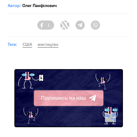
Автор:
Олег Панфілович
1
Facebook
Twitter
Telegram
Viber
Теги:
США
мистецтво
Підпишись на наш
Telegram