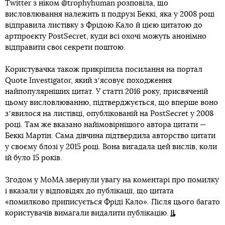
Twitter з ніком @trophyhuman розповіла, що
висловлювання належить її подрузі Беккі, яка у 2008 році
відправила листівку з Фрідою Кало й цією цитатою до
артпроєкту PostSecret, куди всі охочі можуть анонімно
відправити свої секрети поштою.
Користувачка також прикріпила посилання на портал
Quote Investigator, який зʼясовує походження
найпопулярніших цитат. У статті 2016 року, присвяченій
цьому висловлюванню, підтверджується, що вперше воно
зʼявилося на листівці, опублікованій на PostSecret у 2008
році. Там же вказано найімовірнішого автора цитати —
Беккі Мартін. Сама дівчина підтвердила авторство цитати
у своєму блозі у 2015 році. Вона вигадала цей вислів, коли
їй було 15 років.
Згодом у MoMA звернули увагу на коментарі про помилку
і вказали у відповідях до публікації, що цитата
«помилково приписується Фріді Кало». Після цього багато
користувачів вимагали видалити публікацію.