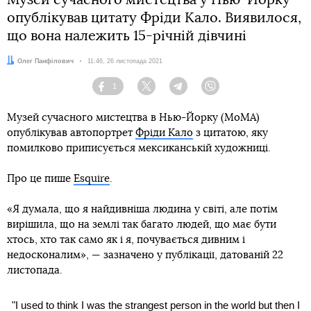
Музей сучасного мистецтва у Нью-Йорку
опублікував цитату Фріди Кало. Виявилося,
що вона належить 15-річній дівчині
Автор:
Олег Панфілович
Дата:
11:46, 26 листопада 2021
1
Facebook
Twitter
Telegram
Viber
Музей сучасного мистецтва в Нью-Йорку (MoMA)
опублікував автопортрет
Фріди Кало
з цитатою, яку
помилково приписується мексиканській художниці.
Про це пише
Esquire
.
«Я думала, що я найдивніша людина у світі, але потім
вирішила, що на землі так багато людей, що має бути
хтось, хто так само як і я, почувається дивним і
недосконалим», — зазначено у публікації, датованій 22
листопада.
"I used to think I was the strangest person in the world but then I