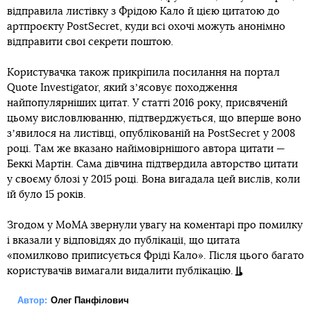
відправила листівку з Фрідою Кало й цією цитатою до
артпроєкту PostSecret, куди всі охочі можуть анонімно
відправити свої секрети поштою.
Користувачка також прикріпила посилання на портал
Quote Investigator, який зʼясовує походження
найпопулярніших цитат. У статті 2016 року, присвяченій
цьому висловлюванню, підтверджується, що вперше воно
зʼявилося на листівці, опублікованій на PostSecret у 2008
році. Там же вказано найімовірнішого автора цитати —
Беккі Мартін. Сама дівчина підтвердила авторство цитати
у своєму блозі у 2015 році. Вона вигадала цей вислів, коли
їй було 15 років.
Згодом у MoMA звернули увагу на коментарі про помилку
і вказали у відповідях до публікації, що цитата
«помилково приписується Фріді Кало». Після цього багато
користувачів вимагали видалити публікацію.
Автор:
Олег Панфілович