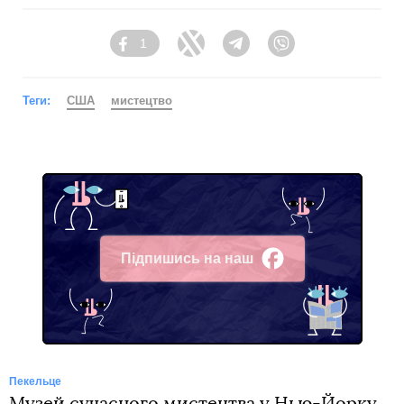
1
Facebook
Twitter
Telegram
Viber
Теги:
США
мистецтво
Підпишись на наш
Facebook
Пекельце