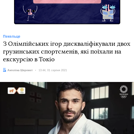
Пекельце
З Олімпійських ігор дискваліфікували двох
грузинських спортсменів, які поїхали на
екскурсію в Токіо
Автор:
Ангеліна Шеремет
Дата:
13:44, 01 серпня 2021