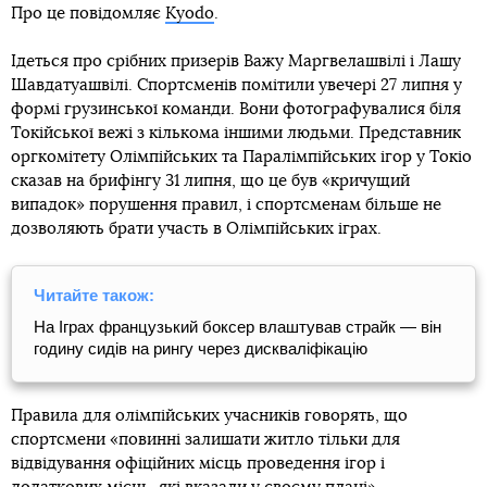
Про це повідомляє
Kyodo
.
Ідеться про срібних призерів Важу Маргвелашвілі і Лашу
Шавдатуашвілі. Спортсменів помітили увечері 27 липня у
формі грузинської команди. Вони фотографувалися біля
Токійської вежі з кількома іншими людьми. Представник
оргкомітету Олімпійських та Паралімпійських ігор у Токіо
сказав на брифінгу 31 липня, що це був «кричущий
випадок» порушення правил, і спортсменам більше не
дозволяють брати участь в Олімпійських іграх.
Читайте також:
На Іграх французький боксер влаштував страйк — він
годину сидів на рингу через дискваліфікацію
Правила для олімпійських учасників говорять, що
спортсмени «повинні залишати житло тільки для
відвідування офіційних місць проведення ігор і