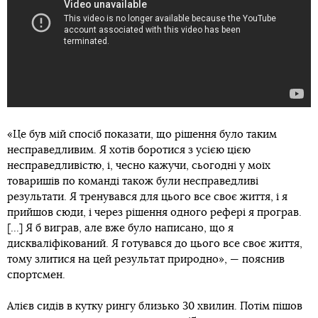
«Це був мій спосіб показати, що рішення було таким
несправедливим. Я хотів боротися з усією цією
несправедливістю, і, чесно кажучи, сьогодні у моїх
товаришів по команді також були несправедливі
результати. Я тренувався для цього все своє життя, і я
прийшов сюди, і через рішення одного рефері я програв.
[...] Я б виграв, але вже було написано, що я
дискваліфікований. Я готувавcя до цього все своє життя,
тому злитися на цей результат природно», — пояснив
спортсмен.
Алієв сидів в кутку рингу близько 30 хвилин. Потім пішов