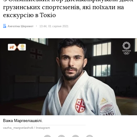
грузинських спортсменів, які поїхали на
екскурсію в Токіо
Автор:
Ангеліна Шеремет
Дата:
13:44, 01 серпня 2021
Важа Маргвелашвілі.
vazha_margvelashvili / Instagram