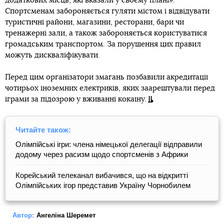
додаткових місць, які вказали у своєму плані».
Спортсменам забороняється гуляти містом і відвідувати
туристичні райони, магазини, ресторани, бари чи
тренажерні зали, а також забороняється користуватися
громадським транспортом. За порушення цих правил
можуть дискваліфікувати.
Перед цим організатори змагань позбавили акредитації
чотирьох іноземних електриків, яких заарештували перед
іграми за підозрою у вживанні кокаїну.
Читайте також:
Олімпійські ігри: члена німецької делегації відправили
додому через расизм щодо спортсменів з Африки
Корейський телеканал вибачився, що на відкритті
Олімпійських ігор представив Україну Чорнобилем
Автор:
Ангеліна Шеремет