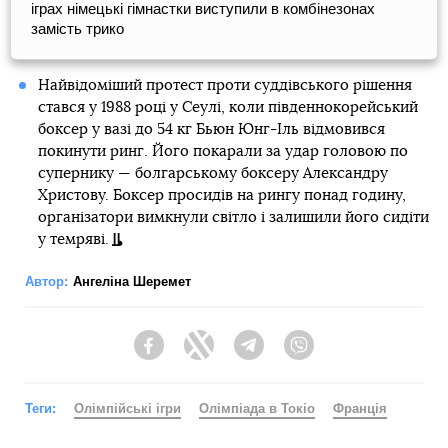
іграх німецькі гімнастки виступили в комбінезонах
замість трико
Найвідоміший протест проти суддівського рішення
стався у 1988 році у Сеулі, коли південнокорейський
боксер у вазі до 54 кг Бьюн Юнг-Іль відмовився
покинути ринг. Його покарали за удар головою по
супернику — болгарському боксеру Александру
Христову. Боксер просидів на рингу понад годину,
організатори вимкнули світло і залишили його сидіти
у темряві.
Автор:
Ангеліна Шеремет
Facebook
Twitter
Telegram
Viber
Теги:
Олімпійські ігри
Олімпіада в Токіо
Франція