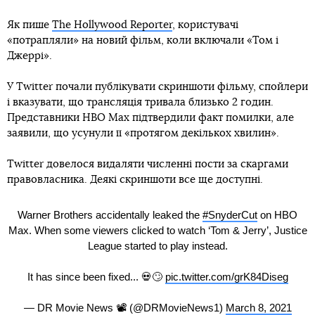
Як пише
The Hollywood Reporter
, користувачі
«потрапляли» на новий фільм, коли включали «Том і
Джеррі».
У Twitter почали публікувати скриншоти фільму, спойлери
і вказувати, що трансляція тривала близько 2 годин.
Представники HBO Max підтвердили факт помилки, але
заявили, що усунули її «протягом декількох хвилин».
Twitter довелося видаляти численні пости за скаргами
правовласника. Деякі скриншоти все ще доступні.
Warner Brothers accidentally leaked the
#SnyderCut
on HBO
Max. When some viewers clicked to watch ‘Tom & Jerry’, Justice
League started to play instead.
It has since been fixed... 💀🙄
pic.twitter.com/grK84Diseg
— DR Movie News 📽 (@DRMovieNews1)
March 8, 2021