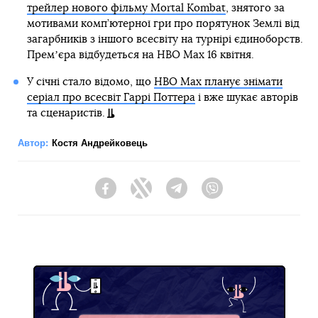
трейлер нового фільму Mortal Kombat
, знятого за
мотивами комп’ютерної гри про порятунок Землі від
загарбників з іншого всесвіту на турнірі єдиноборств.
Премʼєра відбудеться на HBO Max 16 квітня.
У січні стало відомо, що
HBO Max планує знімати
серіал про всесвіт Гаррі Поттера
і вже шукає авторів
та сценаристів.
Автор:
Костя Андрейковець
Facebook
Twitter
Telegram
Viber