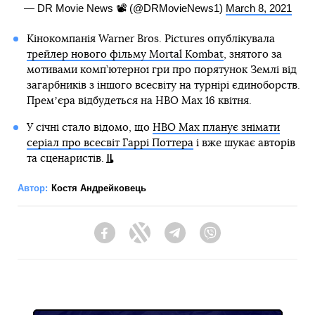
— DR Movie News 📽 (@DRMovieNews1)
March 8, 2021
Кінокомпанія Warner Bros. Pictures опублікувала
трейлер нового фільму Mortal Kombat
, знятого за
мотивами комп’ютерної гри про порятунок Землі від
загарбників з іншого всесвіту на турнірі єдиноборств.
Премʼєра відбудеться на HBO Max 16 квітня.
У січні стало відомо, що
HBO Max планує знімати
серіал про всесвіт Гаррі Поттера
і вже шукає авторів
та сценаристів.
Автор:
Костя Андрейковець
Facebook
Twitter
Telegram
Viber