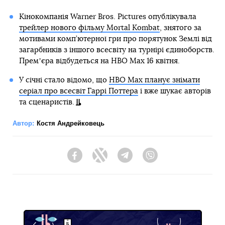
Кінокомпанія Warner Bros. Pictures опублікувала
трейлер нового фільму Mortal Kombat
, знятого за
мотивами комп’ютерної гри про порятунок Землі від
загарбників з іншого всесвіту на турнірі єдиноборств.
Премʼєра відбудеться на HBO Max 16 квітня.
У січні стало відомо, що
HBO Max планує знімати
серіал про всесвіт Гаррі Поттера
і вже шукає авторів
та сценаристів.
Автор:
Костя Андрейковець
Facebook
Twitter
Telegram
Viber