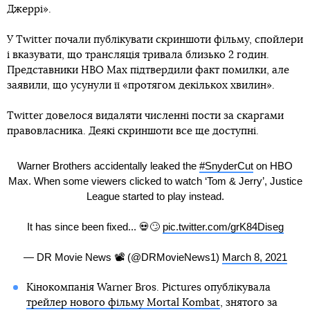
Джеррі».
У Twitter почали публікувати скриншоти фільму, спойлери
і вказувати, що трансляція тривала близько 2 годин.
Представники HBO Max підтвердили факт помилки, але
заявили, що усунули її «протягом декількох хвилин».
Twitter довелося видаляти численні пости за скаргами
правовласника. Деякі скриншоти все ще доступні.
Warner Brothers accidentally leaked the
#SnyderCut
on HBO
Max. When some viewers clicked to watch ‘Tom & Jerry’, Justice
League started to play instead.
It has since been fixed... 💀🙄
pic.twitter.com/grK84Diseg
— DR Movie News 📽 (@DRMovieNews1)
March 8, 2021
Кінокомпанія Warner Bros. Pictures опублікувала
трейлер нового фільму Mortal Kombat
, знятого за