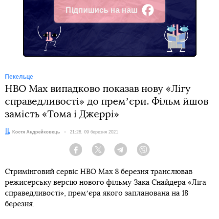
Підпишись на наш
Facebook
Пекельце
HBO Max випадково показав нову «Лігу
справедливості» до премʼєри. Фільм йшов
замість «Тома і Джеррі»
Автор:
Костя Андрейковець
Дата:
21:28, 09 березня 2021
Facebook
Twitter
Telegram
Viber
Стримінговий сервіс HBO Max 8 березня транслював
режисерську версію нового фільму Зака Снайдера «Ліга
справедливості», премʼєра якого запланована на 18
березня.