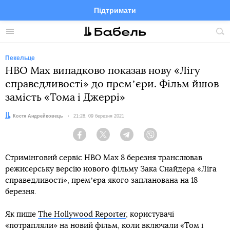
Підтримати
Facebook
Telegram
Twitter
Instagram
Меню
По
по
сай
Пекельце
HBO Max випадково показав нову «Лігу
справедливості» до премʼєри. Фільм йшов
замість «Тома і Джеррі»
Автор:
Костя Андрейковець
Дата:
21:28, 09 березня 2021
Facebook
Twitter
Telegram
Viber
Стримінговий сервіс HBO Max 8 березня транслював
режисерську версію нового фільму Зака Снайдера «Ліга
справедливості», премʼєра якого запланована на 18
березня.
Як пише
The Hollywood Reporter
, користувачі
«потрапляли» на новий фільм, коли включали «Том і