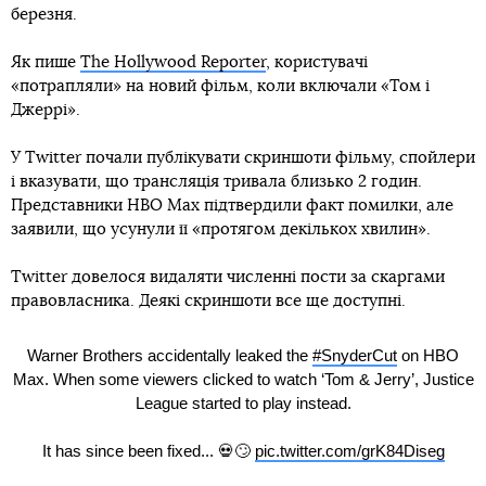
березня.
Як пише
The Hollywood Reporter
, користувачі
«потрапляли» на новий фільм, коли включали «Том і
Джеррі».
У Twitter почали публікувати скриншоти фільму, спойлери
і вказувати, що трансляція тривала близько 2 годин.
Представники HBO Max підтвердили факт помилки, але
заявили, що усунули її «протягом декількох хвилин».
Twitter довелося видаляти численні пости за скаргами
правовласника. Деякі скриншоти все ще доступні.
Warner Brothers accidentally leaked the
#SnyderCut
on HBO
Max. When some viewers clicked to watch ‘Tom & Jerry’, Justice
League started to play instead.
It has since been fixed... 💀🙄
pic.twitter.com/grK84Diseg