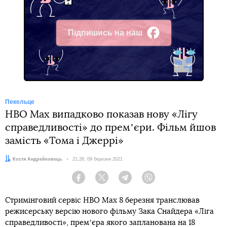
Підпишись на наш
Facebook
Пекельце
HBO Max випадково показав нову «Лігу
справедливості» до премʼєри. Фільм йшов
замість «Тома і Джеррі»
Автор:
Костя Андрейковець
Дата:
21:28, 09 березня 2021
Facebook
Twitter
Telegram
Viber
Стримінговий сервіс HBO Max 8 березня транслював
режисерську версію нового фільму Зака Снайдера «Ліга
справедливості», премʼєра якого запланована на 18