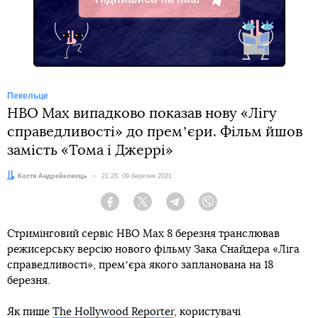
Telegram
Пекельце
HBO Max випадково показав нову «Лігу
справедливості» до премʼєри. Фільм йшов
замість «Тома і Джеррі»
Автор:
Костя Андрейковець
Дата:
21:28, 09 березня 2021
Facebook
Twitter
Telegram
Viber
Стримінговий сервіс HBO Max 8 березня транслював
режисерську версію нового фільму Зака Снайдера «Ліга
справедливості», премʼєра якого запланована на 18
березня.
Як пише
The Hollywood Reporter
, користувачі