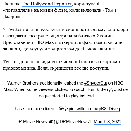
Як пише
The Hollywood Reporter
, користувачі
«потрапляли» на новий фільм, коли включали «Том і
Джеррі».
У Twitter почали публікувати скриншоти фільму, спойлери
і вказувати, що трансляція тривала близько 2 годин.
Представники HBO Max підтвердили факт помилки, але
заявили, що усунули її «протягом декількох хвилин».
Twitter довелося видаляти численні пости за скаргами
правовласника. Деякі скриншоти все ще доступні.
Warner Brothers accidentally leaked the
#SnyderCut
on HBO
Max. When some viewers clicked to watch ‘Tom & Jerry’, Justice
League started to play instead.
It has since been fixed... 💀🙄
pic.twitter.com/grK84Diseg
— DR Movie News 📽 (@DRMovieNews1)
March 8, 2021