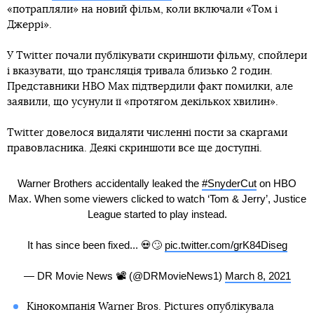
«потрапляли» на новий фільм, коли включали «Том і
Джеррі».
У Twitter почали публікувати скриншоти фільму, спойлери
і вказувати, що трансляція тривала близько 2 годин.
Представники HBO Max підтвердили факт помилки, але
заявили, що усунули її «протягом декількох хвилин».
Twitter довелося видаляти численні пости за скаргами
правовласника. Деякі скриншоти все ще доступні.
Warner Brothers accidentally leaked the
#SnyderCut
on HBO
Max. When some viewers clicked to watch ‘Tom & Jerry’, Justice
League started to play instead.
It has since been fixed... 💀🙄
pic.twitter.com/grK84Diseg
— DR Movie News 📽 (@DRMovieNews1)
March 8, 2021
Кінокомпанія Warner Bros. Pictures опублікувала