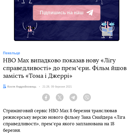
Підпишись на наш
Telegram
Пекельце
HBO Max випадково показав нову «Лігу
справедливості» до премʼєри. Фільм йшов
замість «Тома і Джеррі»
Автор:
Костя Андрейковець
Дата:
21:28, 09 березня 2021
Facebook
Twitter
Telegram
Viber
Стримінговий сервіс HBO Max 8 березня транслював
режисерську версію нового фільму Зака Снайдера «Ліга
справедливості», премʼєра якого запланована на 18
березня.