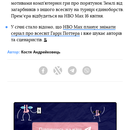
мотивами комп’ютерної гри про порятунок Землі від
загарбників з іншого всесвіту на турнірі єдиноборств.
Премʼєра відбудеться на HBO Max 16 квітня.
У січні стало відомо, що
HBO Max планує знімати
серіал про всесвіт Гаррі Поттера
і вже шукає авторів
та сценаристів.
Автор:
Костя Андрейковець
Facebook
Twitter
Telegram
Viber
Підпишись на наш