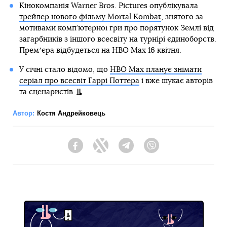
Кінокомпанія Warner Bros. Pictures опублікувала
трейлер нового фільму Mortal Kombat
, знятого за
мотивами комп’ютерної гри про порятунок Землі від
загарбників з іншого всесвіту на турнірі єдиноборств.
Премʼєра відбудеться на HBO Max 16 квітня.
У січні стало відомо, що
HBO Max планує знімати
серіал про всесвіт Гаррі Поттера
і вже шукає авторів
та сценаристів.
Автор:
Костя Андрейковець
Facebook
Twitter
Telegram
Viber