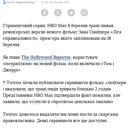
Автор:
Костя Андрейковець
Дата:
21:28, 09 березня 2021
Facebook
Twitter
Telegram
Viber
Стримінговий сервіс HBO Max 8 березня транслював
режисерську версію нового фільму Зака Снайдера «Ліга
справедливості», премʼєра якого запланована на 18
березня.
Як пише
The Hollywood Reporter
, користувачі
«потрапляли» на новий фільм, коли включали «Том і
Джеррі».
У Twitter почали публікувати скриншоти фільму, спойлери
і вказувати, що трансляція тривала близько 2 годин.
Представники HBO Max підтвердили факт помилки, але
заявили, що усунули її «протягом декількох хвилин».
Twitter довелося видаляти численні пости за скаргами
правовласника. Деякі скриншоти все ще доступні.