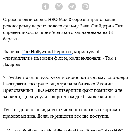
Facebook
Twitter
Telegram
Viber
Стримінговий сервіс HBO Max 8 березня транслював
режисерську версію нового фільму Зака Снайдера «Ліга
справедливості», премʼєра якого запланована на 18
березня.
Як пише
The Hollywood Reporter
, користувачі
«потрапляли» на новий фільм, коли включали «Том і
Джеррі».
У Twitter почали публікувати скриншоти фільму, спойлери
і вказувати, що трансляція тривала близько 2 годин.
Представники HBO Max підтвердили факт помилки, але
заявили, що усунули її «протягом декількох хвилин».
Twitter довелося видаляти численні пости за скаргами
правовласника. Деякі скриншоти все ще доступні.
Warner Brothers accidentally leaked the
#SnyderCut
on HBO