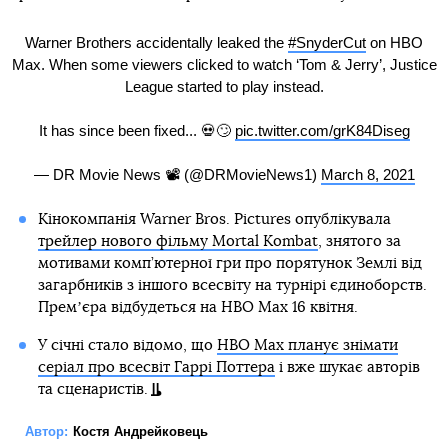
Warner Brothers accidentally leaked the
#SnyderCut
on HBO
Max. When some viewers clicked to watch ‘Tom & Jerry’, Justice
League started to play instead.
It has since been fixed... 💀🙄
pic.twitter.com/grK84Diseg
— DR Movie News 📽 (@DRMovieNews1)
March 8, 2021
Кінокомпанія Warner Bros. Pictures опублікувала
трейлер нового фільму Mortal Kombat
, знятого за
мотивами комп’ютерної гри про порятунок Землі від
загарбників з іншого всесвіту на турнірі єдиноборств.
Премʼєра відбудеться на HBO Max 16 квітня.
У січні стало відомо, що
HBO Max планує знімати
серіал про всесвіт Гаррі Поттера
і вже шукає авторів
та сценаристів.
Автор:
Костя Андрейковець