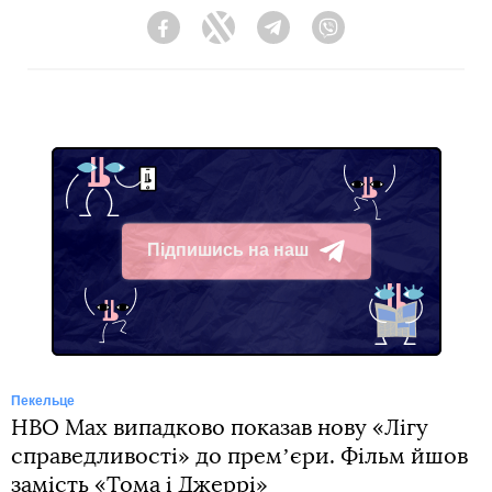
Facebook
Twitter
Telegram
Viber
Підпишись на наш
Telegram
Пекельце
HBO Max випадково показав нову «Лігу
справедливості» до премʼєри. Фільм йшов
замість «Тома і Джеррі»