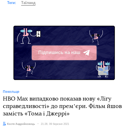
Теги:
Таїланд
Підпишись на наш
Telegram
Пекельце
HBO Max випадково показав нову «Лігу
справедливості» до премʼєри. Фільм йшов
замість «Тома і Джеррі»
Автор:
Костя Андрейковець
Дата:
21:28, 09 березня 2021