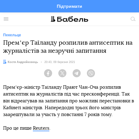
Підтримати
Facebook
Telegram
Twitter
Instagram
Меню
По
по
сай
Пекельце
Премʼєр Таїланду розпилив антисептик на
журналістів за незручні запитання
Автор:
Костя Андрейковець
Дата:
20:43, 09 березня 2021
Facebook
Twitter
Telegram
Viber
Премʼєр-міністр Таїланду Прают Чан-Оча розпилив
антисептик на журналістів під час пресконференції. Так
він відреагував на запитання про можливі перестановки в
Кабінеті міністрів. Напередодні трьох його міністрів
заарештували за участь у повстанні 7 років тому.
Про це пише
Reuters
.