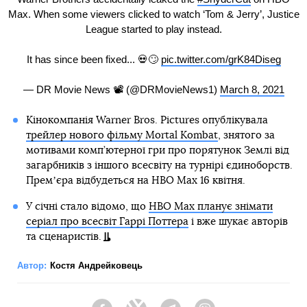
Max. When some viewers clicked to watch ‘Tom & Jerry’, Justice
League started to play instead.
It has since been fixed... 💀🙄
pic.twitter.com/grK84Diseg
— DR Movie News 📽 (@DRMovieNews1)
March 8, 2021
Кінокомпанія Warner Bros. Pictures опублікувала
трейлер нового фільму Mortal Kombat
, знятого за
мотивами комп’ютерної гри про порятунок Землі від
загарбників з іншого всесвіту на турнірі єдиноборств.
Премʼєра відбудеться на HBO Max 16 квітня.
У січні стало відомо, що
HBO Max планує знімати
серіал про всесвіт Гаррі Поттера
і вже шукає авторів
та сценаристів.
Автор:
Костя Андрейковець