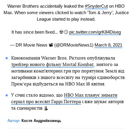
Warner Brothers accidentally leaked the
#SnyderCut
on HBO
Max. When some viewers clicked to watch ‘Tom & Jerry’, Justice
League started to play instead.
It has since been fixed... 💀🙄
pic.twitter.com/grK84Diseg
— DR Movie News 📽 (@DRMovieNews1)
March 8, 2021
Кінокомпанія Warner Bros. Pictures опублікувала
трейлер нового фільму Mortal Kombat
, знятого за
мотивами комп’ютерної гри про порятунок Землі від
загарбників з іншого всесвіту на турнірі єдиноборств.
Премʼєра відбудеться на HBO Max 16 квітня.
У січні стало відомо, що
HBO Max планує знімати
серіал про всесвіт Гаррі Поттера
і вже шукає авторів
та сценаристів.
Автор:
Костя Андрейковець