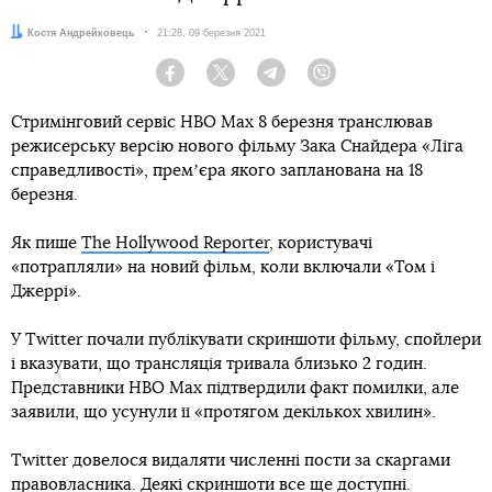
Автор:
Костя Андрейковець
Дата:
21:28, 09 березня 2021
Facebook
Twitter
Telegram
Viber
Стримінговий сервіс HBO Max 8 березня транслював
режисерську версію нового фільму Зака Снайдера «Ліга
справедливості», премʼєра якого запланована на 18
березня.
Як пише
The Hollywood Reporter
, користувачі
«потрапляли» на новий фільм, коли включали «Том і
Джеррі».
У Twitter почали публікувати скриншоти фільму, спойлери
і вказувати, що трансляція тривала близько 2 годин.
Представники HBO Max підтвердили факт помилки, але
заявили, що усунули її «протягом декількох хвилин».
Twitter довелося видаляти численні пости за скаргами
правовласника. Деякі скриншоти все ще доступні.