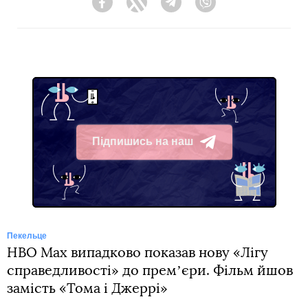
Facebook
Twitter
Telegram
Viber
Підпишись на наш
Telegram
Пекельце
HBO Max випадково показав нову «Лігу
справедливості» до премʼєри. Фільм йшов
замість «Тома і Джеррі»