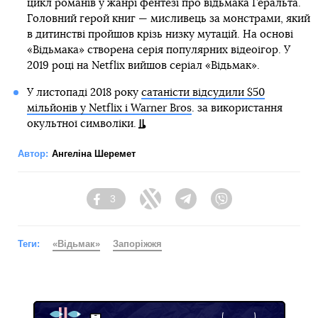
цикл романів у жанрі фентезі про відьмака Геральта.
Головний герой книг — мисливець за монстрами, який
в дитинстві пройшов крізь низку мутацій. На основі
«Відьмака» створена серія популярних відеоігор. У
2019 році на Netflix вийшов серіал «Відьмак».
У листопаді 2018 року
сатаністи відсудили $50
мільйонів у Netflix і Warner Bros
. за використання
окультної символіки.
Автор:
Ангеліна Шеремет
3
Facebook
Twitter
Telegram
Viber
Теги:
«Відьмак»
Запоріжжя