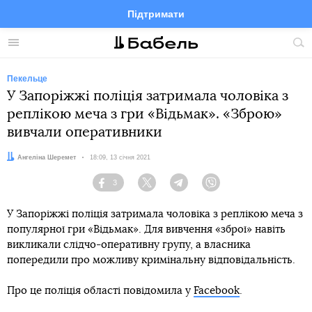
Підтримати
Facebook
Telegram
Twitter
Instagram
Меню
По
по
сай
Пекельце
У Запоріжжі поліція затримала чоловіка з
реплікою меча з гри «Відьмак». «Зброю»
вивчали оперативники
Автор:
Ангеліна Шеремет
Дата:
18:09, 13 січня 2021
3
Facebook
Twitter
Telegram
Viber
У Запоріжжі поліція затримала чоловіка з реплікою меча з
популярної гри «Відьмак». Для вивчення «зброї» навіть
викликали слідчо-оперативну групу, а власника
попередили про можливу кримінальну відповідальність.
Про це поліція області повідомила у
Facebook
.