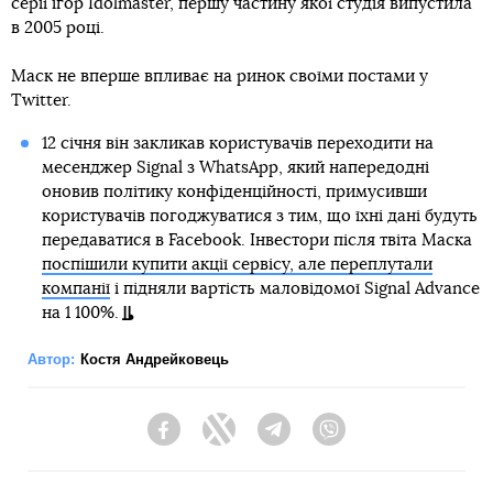
серії ігор Idolmaster, першу частину якої студія випустила
в 2005 році.
Маск не вперше впливає на ринок своїми постами у
Twitter.
12 січня він закликав користувачів переходити на
месенджер Signal з WhatsApp, який напередодні
оновив політику конфіденційності, примусивши
користувачів погоджуватися з тим, що їхні дані будуть
передаватися в Facebook. Інвестори після твіта Маска
поспішили купити акції сервісу, але переплутали
компанії
і підняли вартість маловідомої Signal Advance
на 1 100%.
Автор:
Костя Андрейковець
Facebook
Twitter
Telegram
Viber