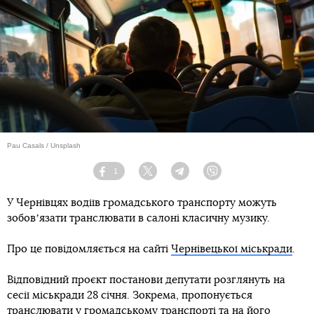
Pau Casals / Unsplash
1
Facebook
Twitter
Telegram
Viber
У Чернівцях водіїв громадського транспорту можуть
зобовʼязати транслювати в салоні класичну музику.
Про це повідомляється на сайті
Чернівецької міськради
.
Відповідний проєкт постанови депутати розглянуть на
сесії міськради 28 січня. Зокрема, пропонується
транслювати у громадському транспорті та на його