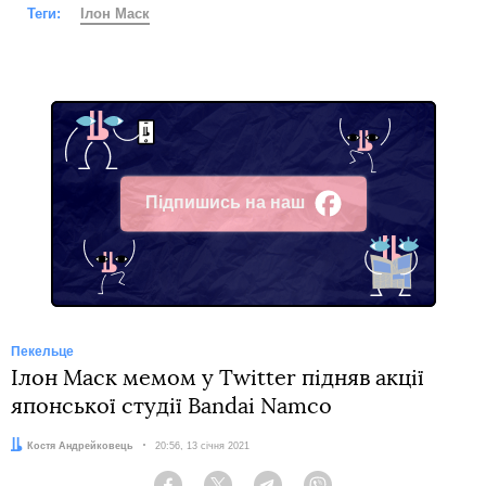
Теги:
Ілон Маск
Підпишись на наш
Facebook
Пекельце
Ілон Маск мемом у Twitter підняв акції
японської студії Bandai Namco
Автор:
Костя Андрейковець
Дата:
20:56, 13 січня 2021