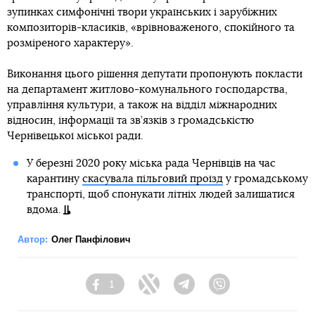
зупинках симфонічні твори українських і зарубіжних
композиторів-класиків, «врівноваженого, спокійного та
розміреного характеру».
Виконання цього рішення депутати пропонують покласти
на департамент житлово-комунального господарства,
управління культури, а також на відділ міжнародних
відносин, інформації та зв’язків з громадськістю
Чернівецької міської ради.
У березні 2020 року міська рада Чернівців на час
карантину
скасувала пільговий проїзд
у громадському
транспорті, щоб спонукати літніх людей залишатися
вдома.
Автор:
Олег Панфілович
1
Facebook
Twitter
Telegram
Viber