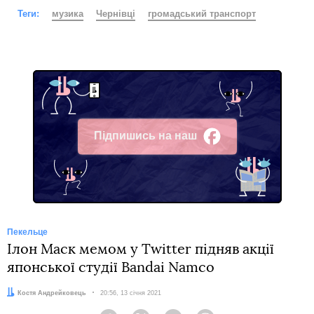
Теги:
музика
Чернівці
громадський транспорт
Підпишись на наш
Facebook
Пекельце
Ілон Маск мемом у Twitter підняв акції
японської студії Bandai Namco
Автор:
Костя Андрейковець
Дата:
20:56, 13 січня 2021