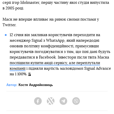
серії ігор Idolmaster, першу частину якої студія випустила
в 2005 році.
Маск не вперше впливає на ринок своїми постами у
Twitter.
12 січня він закликав користувачів переходити на
месенджер Signal з WhatsApp, який напередодні
оновив політику конфіденційності, примусивши
користувачів погоджуватися з тим, що їхні дані будуть
передаватися в Facebook. Інвестори після твіта Маска
поспішили купити акції сервісу, але переплутали
компанії
і підняли вартість маловідомої Signal Advance
на 1 100%.
Автор:
Костя Андрейковець
Facebook
Twitter
Telegram
Viber