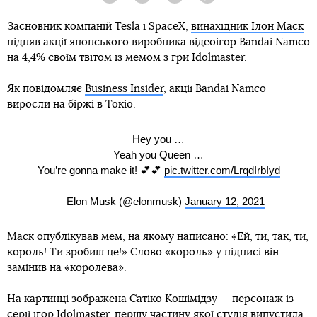
Засновник компаній Tesla і SpaceX,
винахідник Ілон Маск
підняв акції японського виробника відеоігор Bandai Namco
на 4,4% своїм твітом із мемом з гри Idolmaster.
Як повідомляє
Business Insider
, акції Bandai Namco
виросли на біржі в Токіо.
Hey you …
Yeah you Queen …
You’re gonna make it! 💕💕
pic.twitter.com/LrqdIrbIyd
— Elon Musk (@elonmusk)
January 12, 2021
Маск опублікував мем, на якому написано: «Ей, ти, так, ти,
король! Ти зробиш це!» Слово «король» у підписі він
замінив на «королева».
На картинці зображена Сатіко Кошімідзу — персонаж із
серії ігор Idolmaster, першу частину якої студія випустила