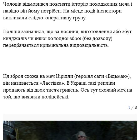
Чоловік відмовився поясняти історію походження меча і
навіщо він йому потрібен. На місце події інспектори
викликали слідчо-оперативну групу.
Поліція зазначила, що за носіння, виготовлення або збут
кинджалів чи іншої холодної зброї (без дозволу)
передбачається кримінальна відповідальність.
Ця зброя схожа на меч Цірілли (героїня саги «Відьмак»),
він називається «Ластівка». В Україні такі репліки
продають від двох тисяч гривень. Ось тут схожий меч на
той, що виявили поліцейські.
1
3