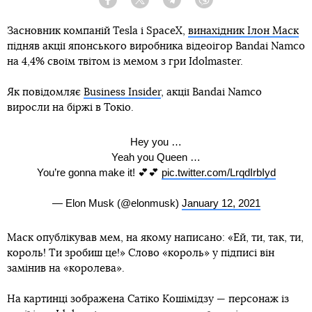
Facebook
Twitter
Telegram
Viber
Засновник компаній Tesla і SpaceX,
винахідник Ілон Маск
підняв акції японського виробника відеоігор Bandai Namco
на 4,4% своїм твітом із мемом з гри Idolmaster.
Як повідомляє
Business Insider
, акції Bandai Namco
виросли на біржі в Токіо.
Hey you …
Yeah you Queen …
You’re gonna make it! 💕💕
pic.twitter.com/LrqdIrbIyd
— Elon Musk (@elonmusk)
January 12, 2021
Маск опублікував мем, на якому написано: «Ей, ти, так, ти,
король! Ти зробиш це!» Слово «король» у підписі він
замінив на «королева».
На картинці зображена Сатіко Кошімідзу — персонаж із