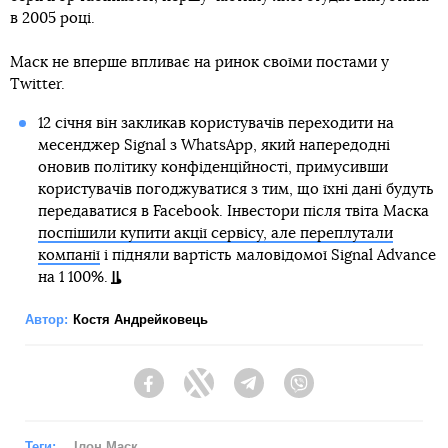
в 2005 році.
Маск не вперше впливає на ринок своїми постами у
Twitter.
12 січня він закликав користувачів переходити на
месенджер Signal з WhatsApp, який напередодні
оновив політику конфіденційності, примусивши
користувачів погоджуватися з тим, що їхні дані будуть
передаватися в Facebook. Інвестори після твіта Маска
поспішили купити акції сервісу, але переплутали
компанії
і підняли вартість маловідомої Signal Advance
на 1 100%.
Автор:
Костя Андрейковець
Facebook
Twitter
Telegram
Viber
Теги:
Ілон Маск