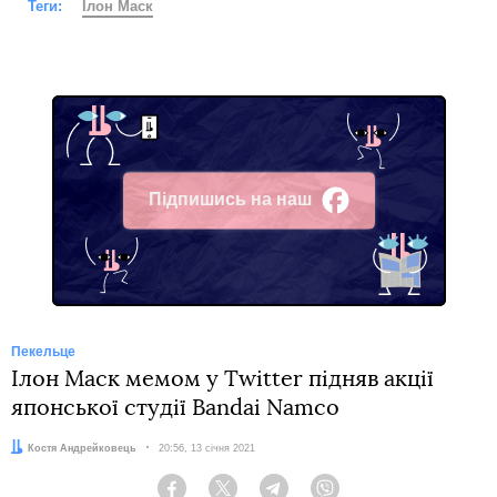
Теги:
Ілон Маск
Підпишись на наш
Facebook
Пекельце
Ілон Маск мемом у Twitter підняв акції
японської студії Bandai Namco
Автор:
Костя Андрейковець
Дата:
20:56, 13 січня 2021
Facebook
Twitter
Telegram
Viber