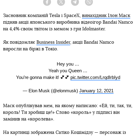
Facebook
Twitter
Telegram
Viber
Засновник компаній Tesla і SpaceX,
винахідник Ілон Маск
підняв акції японського виробника відеоігор Bandai Namco
на 4,4% своїм твітом із мемом з гри Idolmaster.
Як повідомляє
Business Insider
, акції Bandai Namco
виросли на біржі в Токіо.
Hey you …
Yeah you Queen …
You’re gonna make it! 💕💕
pic.twitter.com/LrqdIrbIyd
— Elon Musk (@elonmusk)
January 12, 2021
Маск опублікував мем, на якому написано: «Ей, ти, так, ти,
король! Ти зробиш це!» Слово «король» у підписі він
замінив на «королева».
На картинці зображена Сатіко Кошімідзу — персонаж із