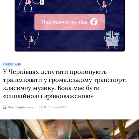
Підпишись на наш
Facebook
Пекельце
У Чернівцях депутати пропонують
транслювати у громадському транспорті
класичну музику. Вона має бути
«спокійною і врівноваженою»
Автор:
Олег Панфілович
Дата:
19:31, 13 січня 2021