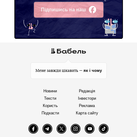
Підпишись на наш
Facebook
як і чому
Мене завжди цікавить —
Новини
Редакція
Тексти
Інвестори
Користь
Реклама
Подкасти
Карта сайту
Facebook
Telegram
Twitter
Instagram
YouTube
TikTok