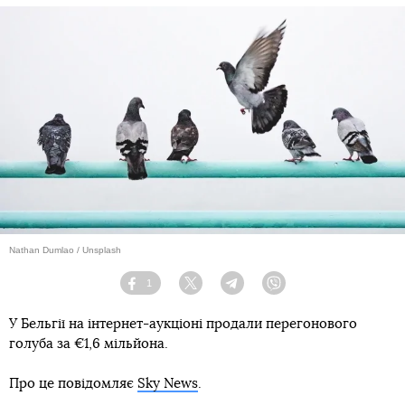
Nathan Dumlao / Unsplash
1
Facebook
Twitter
Telegram
Viber
У Бельгії на інтернет-аукціоні продали перегонового
голуба за €1,6 мільйона.
Про це повідомляє
Sky News
.