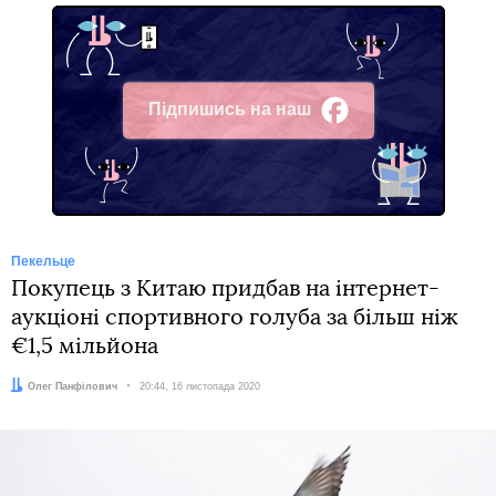
Підпишись на наш
Facebook
Пекельце
Покупець з Китаю придбав на інтернет-
аукціоні спортивного голуба за більш ніж
€1,5 мільйона
Автор:
Олег Панфілович
Дата:
20:44, 16 листопада 2020