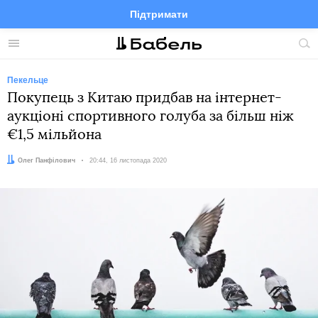
Підтримати
Facebook
Telegram
Twitter
Instagram
Меню
По
по
сай
Пекельце
Покупець з Китаю придбав на інтернет-
аукціоні спортивного голуба за більш ніж
€1,5 мільйона
Автор:
Олег Панфілович
Дата:
20:44, 16 листопада 2020