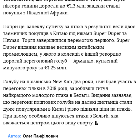
півтори години доросли до €1,3 млн завдяки ставці
покупця з Південної Африки.
Попри це, запеклу сутичку за птаха в результаті вели двоє
таємничих покупців з Китаю під ніками Super Duper та
Hitman. Торги завершилися перемогою першого. Super
Duper видання називає великим китайським
промисловцем, у якого в колекції є інший рекордно
дорогий перегоновий голуб — Армандо, куплений
минулого року за €1,25 млн.
Голубу на прізвисько New Kim два роки, і він брав участь в
перегонах тільки в 2018 році, заробивши титул
найкращого молодого птаха в Бельгії. Видання зазначає,
що перегони поштових голубів на далекі дистанції стали
дуже популярними в Китаї і різко підняли ціни на птахів.
При цьому особливо цінуються птахи з Бельгії, яка
вважається центром цього виду спорту.
Автор:
Олег Панфілович