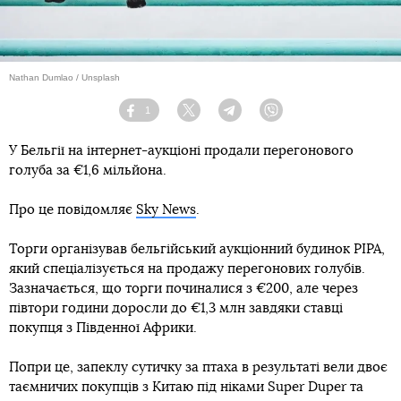
Nathan Dumlao / Unsplash
1
Facebook
Twitter
Telegram
Viber
У Бельгії на інтернет-аукціоні продали перегонового
голуба за €1,6 мільйона.
Про це повідомляє
Sky News
.
Торги організував бельгійський аукціонний будинок PIPA,
який спеціалізується на продажу перегонових голубів.
Зазначається, що торги починалися з €200, але через
півтори години доросли до €1,3 млн завдяки ставці
покупця з Південної Африки.
Попри це, запеклу сутичку за птаха в результаті вели двоє
таємничих покупців з Китаю під ніками Super Duper та