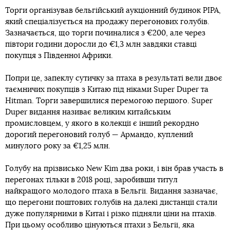
Торги організував бельгійський аукціонний будинок PIPA,
який спеціалізується на продажу перегонових голубів.
Зазначається, що торги починалися з €200, але через
півтори години доросли до €1,3 млн завдяки ставці
покупця з Південної Африки.
Попри це, запеклу сутичку за птаха в результаті вели двоє
таємничих покупців з Китаю під ніками Super Duper та
Hitman. Торги завершилися перемогою першого. Super
Duper видання називає великим китайським
промисловцем, у якого в колекції є інший рекордно
дорогий перегоновий голуб — Армандо, куплений
минулого року за €1,25 млн.
Голубу на прізвисько New Kim два роки, і він брав участь в
перегонах тільки в 2018 році, заробивши титул
найкращого молодого птаха в Бельгії. Видання зазначає,
що перегони поштових голубів на далекі дистанції стали
дуже популярними в Китаї і різко підняли ціни на птахів.
При цьому особливо цінуються птахи з Бельгії, яка