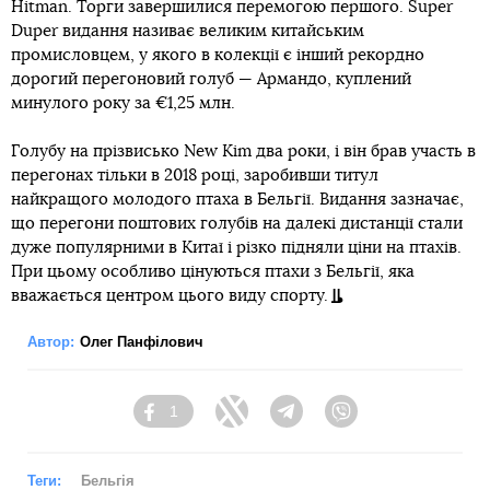
Hitman. Торги завершилися перемогою першого. Super
Duper видання називає великим китайським
промисловцем, у якого в колекції є інший рекордно
дорогий перегоновий голуб — Армандо, куплений
минулого року за €1,25 млн.
Голубу на прізвисько New Kim два роки, і він брав участь в
перегонах тільки в 2018 році, заробивши титул
найкращого молодого птаха в Бельгії. Видання зазначає,
що перегони поштових голубів на далекі дистанції стали
дуже популярними в Китаї і різко підняли ціни на птахів.
При цьому особливо цінуються птахи з Бельгії, яка
вважається центром цього виду спорту.
Автор:
Олег Панфілович
1
Facebook
Twitter
Telegram
Viber
Теги:
Бельгія