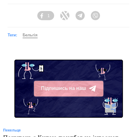
1
Facebook
Twitter
Telegram
Viber
Теги:
Бельгія
Підпишись на наш
Telegram
Пекельце