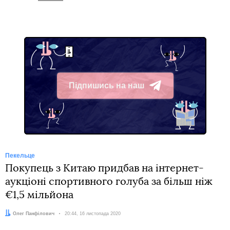
Підпишись на наш
Telegram
Пекельце
Покупець з Китаю придбав на інтернет-
аукціоні спортивного голуба за більш ніж
€1,5 мільйона
Автор:
Олег Панфілович
Дата:
20:44, 16 листопада 2020