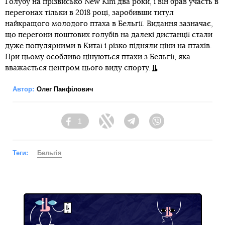
Голубу на прізвисько New Kim два роки, і він брав участь в
перегонах тільки в 2018 році, заробивши титул
найкращого молодого птаха в Бельгії. Видання зазначає,
що перегони поштових голубів на далекі дистанції стали
дуже популярними в Китаї і різко підняли ціни на птахів.
При цьому особливо цінуються птахи з Бельгії, яка
вважається центром цього виду спорту.
Автор:
Олег Панфілович
1
Facebook
Twitter
Telegram
Viber
Теги:
Бельгія