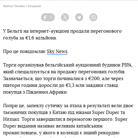
Nathan Dumlao / Unsplash
1
Facebook
Twitter
Telegram
Viber
У Бельгії на інтернет-аукціоні продали перегонового
голуба за €1,6 мільйона.
Про це повідомляє
Sky News
.
Торги організував бельгійський аукціонний будинок PIPA,
який спеціалізується на продажу перегонових голубів.
Зазначається, що торги починалися з €200, але через
півтори години доросли до €1,3 млн завдяки ставці
покупця з Південної Африки.
Попри це, запеклу сутичку за птаха в результаті вели двоє
таємничих покупців з Китаю під ніками Super Duper та
Hitman. Торги завершилися перемогою першого. Super
Duper видання називає великим китайським
промисловцем, у якого в колекції є інший рекордно