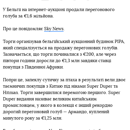
У Бельгії на інтернет-аукціоні продали перегонового
голуба за €1,6 мільйона.
Про це повідомляє
Sky News
.
Торги організував бельгійський аукціонний будинок PIPA,
який спеціалізується на продажу перегонових голубів.
Зазначається, що торги починалися з €200, але через
півтори години доросли до €1,3 млн завдяки ставці
покупця з Південної Африки.
Попри це, запеклу сутичку за птаха в результаті вели двоє
таємничих покупців з Китаю під ніками Super Duper та
Hitman. Торги завершилися перемогою першого. Super
Duper видання називає великим китайським
промисловцем, у якого в колекції є інший рекордно
дорогий перегоновий голуб — Армандо, куплений
минулого року за €1,25 млн.