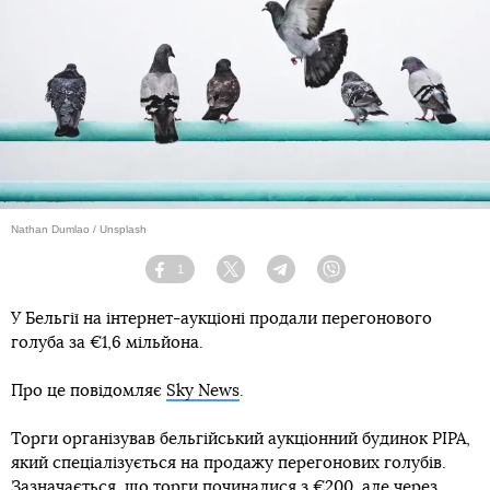
Nathan Dumlao / Unsplash
1
Facebook
Twitter
Telegram
Viber
У Бельгії на інтернет-аукціоні продали перегонового
голуба за €1,6 мільйона.
Про це повідомляє
Sky News
.
Торги організував бельгійський аукціонний будинок PIPA,
який спеціалізується на продажу перегонових голубів.
Зазначається, що торги починалися з €200, але через