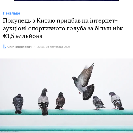
Пекельце
Покупець з Китаю придбав на інтернет-
аукціоні спортивного голуба за більш ніж
€1,5 мільйона
Автор:
Олег Панфілович
Дата:
20:44, 16 листопада 2020