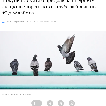
Покупець з Китаю придбав на інтернет-
аукціоні спортивного голуба за більш ніж
€1,5 мільйона
Автор:
Олег Панфілович
Дата:
20:44, 16 листопада 2020
Nathan Dumlao / Unsplash
1
Facebook
Twitter
Telegram
Viber