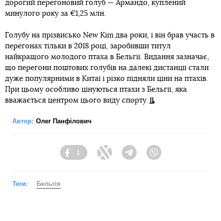
дорогий перегоновий голуб — Армандо, куплений
минулого року за €1,25 млн.
Голубу на прізвисько New Kim два роки, і він брав участь в
перегонах тільки в 2018 році, заробивши титул
найкращого молодого птаха в Бельгії. Видання зазначає,
що перегони поштових голубів на далекі дистанції стали
дуже популярними в Китаї і різко підняли ціни на птахів.
При цьому особливо цінуються птахи з Бельгії, яка
вважається центром цього виду спорту.
Автор:
Олег Панфілович
1
Facebook
Twitter
Telegram
Viber
Теги:
Бельгія