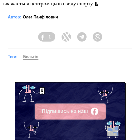
вважається центром цього виду спорту.
Автор:
Олег Панфілович
1
Facebook
Twitter
Telegram
Viber
Теги:
Бельгія
Підпишись на наш
Facebook