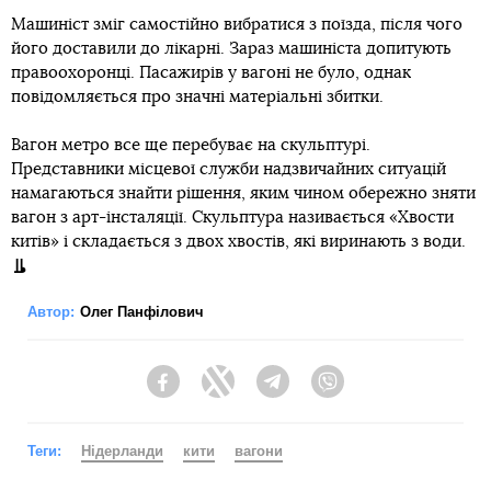
Машиніст зміг самостійно вибратися з поїзда, після чого
його доставили до лікарні. Зараз машиніста допитують
правоохоронці. Пасажирів у вагоні не було, однак
повідомляється про значні матеріальні збитки.
Вагон метро все ще перебуває на скульптурі.
Представники місцевої служби надзвичайних ситуацій
намагаються знайти рішення, яким чином обережно зняти
вагон з арт-інсталяції. Скульптура називається «Хвости
китів» і складається з двох хвостів, які виринають з води.
Автор:
Олег Панфілович
Facebook
Twitter
Telegram
Viber
Теги:
Нідерланди
кити
вагони