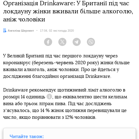
Організація Drinkaware: У Британії під час
локдауну жінки вживали більше алкоголю,
аніж чоловіки
Автор:
Ангеліна Шеремет
Дата:
17:04, 02 листопада 2020
Facebook
Twitter
Telegram
Viber
У Великій Британії під час першого локдауну через
коронавірус (березень-червень 2020 року) жінки більше
вживали алкоголь, аніж чоловіки. Про це йдеться у
дослідженні благодійної організації Drinkaware.
Drinkaware рекомендує щотижневий ліміт алкоголю в
розмірі 14
одиниць
, що еквівалентно шести келихам
Довідка
вина або трьом літрам пива. Під час досліджень
зʼясувалось, що 14 % жінок щотижня перевищували це
число, якщо порівнювати з 12% чоловіків.
Читайте також: