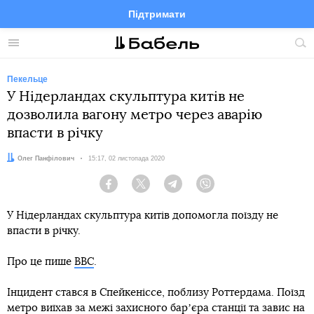
Підтримати
Facebook
Telegram
Twitter
Instagram
Меню
По
по
сай
Пекельце
У Нідерландах скульптура китів не
дозволила вагону метро через аварію
впасти в річку
Автор:
Олег Панфілович
Дата:
15:17, 02 листопада 2020
Facebook
Twitter
Telegram
Viber
У Нідерландах скульптура китів допомогла поїзду не
впасти в річку.
Про це пише
BBC
.
Інцидент стався в Спейкеніссе, поблизу Роттердама. Поїзд
метро виїхав за межі захисного барʼєра станції та завис на