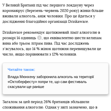
У Великій Британії під час першого локдауну через
коронавірус (березень-червень 2020 року) жінки більше
вживали алкоголь, аніж чоловіки. Про це йдеться у
дослідженні благодійної організації Drinkaware.
Drinkaware рекомендує щотижневий ліміт алкоголю в
розмірі 14
одиниць
, що еквівалентно шести келихам
Довідка
вина або трьом літрам пива. Під час досліджень
зʼясувалось, що 14 % жінок щотижня перевищували це
число, якщо порівнювати з 12% чоловіків.
Читайте також:
Влада Мюнхену заборонила алкоголь на території
«Октоберфесту» попри те, що сам фестиваль
скасували ще раніше
Загалом за цей період 26% британців збільшили
споживання алкоголю. Однак у звіті зазначено, що в