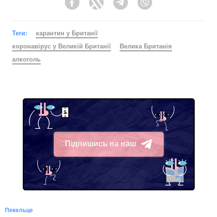
Facebook
Twitter
Telegram
Viber
Теги:
карантин у Британії
коронавірус у Великій Британії
Велика Британія
алкоголь
Підпишись на наш
Telegram
Пекельце