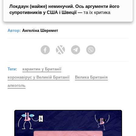
Локдаун (майже) неминучий. Ось аргументи його
супротивників у США і Швеції —
та їх критика
Автор:
Ангеліна Шеремет
Facebook
Twitter
Telegram
Viber
Теги:
карантин у Британії
коронавірус у Великій Британії
Велика Британія
алкоголь