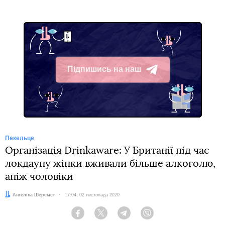
Підпишись на наш
Telegram
Пекельце
Організація Drinkaware: У Британії під час
локдауну жінки вживали більше алкоголю,
аніж чоловіки
Автор:
Ангеліна Шеремет
Дата:
17:04, 02 листопада 2020
Facebook
Twitter
Telegram
Viber