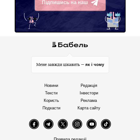
Підпишись на наш
Telegram
як і чому
Мене завжди цікавить —
Новини
Редакція
Тексти
Інвестори
Користь
Реклама
Подкасти
Карта сайту
Facebook
Telegram
Twitter
Instagram
YouTube
TikTok
Правила редакції