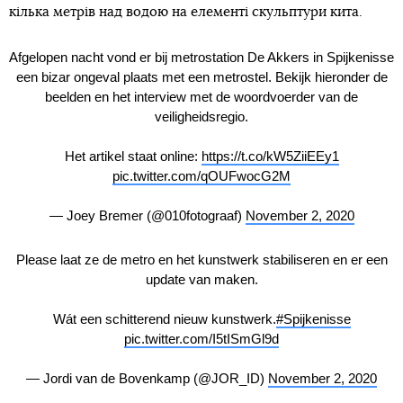
кілька метрів над водою на елементі скульптури кита.
Afgelopen nacht vond er bij metrostation De Akkers in Spijkenisse
een bizar ongeval plaats met een metrostel. Bekijk hieronder de
beelden en het interview met de woordvoerder van de
veiligheidsregio.
Het artikel staat online:
https://t.co/kW5ZiiEEy1
pic.twitter.com/qOUFwocG2M
— Joey Bremer (@010fotograaf)
November 2, 2020
Please laat ze de metro en het kunstwerk stabiliseren en er een
update van maken.
Wát een schitterend nieuw kunstwerk.
#Spijkenisse
pic.twitter.com/I5tISmGl9d
— Jordi van de Bovenkamp (@JOR_ID)
November 2, 2020