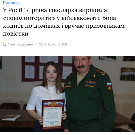
Пекельце
У Росії 17-річна школярка вирішила
«поволонтерити» у військкоматі. Вона
ходить по домівках і вручає призовникам
повістки
Автор:
Ангеліна Шеремет
Дата:
00:42, 21 жовтня 2020