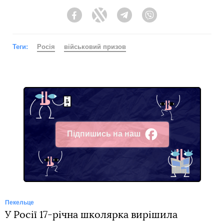
Facebook
Twitter
Telegram
Viber
Теги:
Росія
військовий призов
Підпишись на наш
Facebook
Пекельце
У Росії 17-річна школярка вирішила