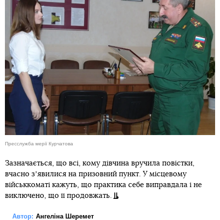
Пресслужба мерії Курчатова
Зазначається, що всі, кому дівчина вручила повістки,
вчасно зʼявилися на призовний пункт. У місцевому
військкоматі кажуть, що практика себе виправдала і не
виключено, що її продовжать.
Автор:
Ангеліна Шеремет