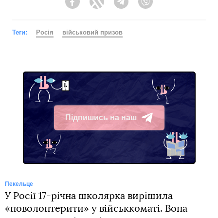
Facebook
Twitter
Telegram
Viber
Теги:
Росія
військовий призов
Підпишись на наш
Telegram
Пекельце
У Росії 17-річна школярка вирішила
«поволонтерити» у військкоматі. Вона