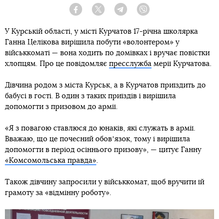
Facebook
Twitter
Telegram
Viber
У Курській області, у місті Курчатов 17-річна школярка
Ганна Целікова вирішила побути «волонтером» у
військкоматі — вона ходить по домівках і вручає повістки
хлопцям. Про це повідомляє
пресслужба
мерії Курчатова.
Дівчина родом з міста Курськ, а в Курчатов приїздить до
бабусі в гості. В один з таких приїздів і вирішила
допомогти з призовом до армії.
«Я з повагою ставлюся до юнаків, які служать в армії.
Вважаю, що це почесний обовʼязок, тому і вирішила
допомогти в період осіннього призову», — цитує Ганну
«Комсомольська правда»
.
Також дівчину запросили у військкомат, щоб вручити їй
грамоту за «відмінну роботу».