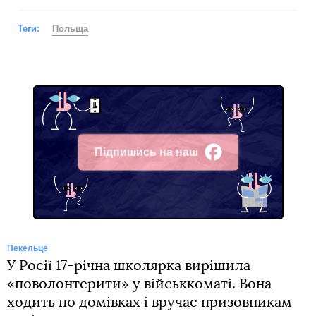
Теги:
Польща
Підпишись на наш
Facebook
Пекельце
У Росії 17-річна школярка вирішила
«поволонтерити» у військкоматі. Вона
ходить по домівках і вручає призовникам