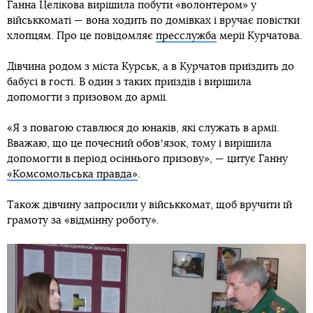
Ганна Целікова вирішила побути «волонтером» у
військкоматі — вона ходить по домівках і вручає повістки
хлопцям. Про це повідомляє
пресслужба
мерії Курчатова.
Дівчина родом з міста Курськ, а в Курчатов приїздить до
бабусі в гості. В один з таких приїздів і вирішила
допомогти з призовом до армії.
«Я з повагою ставлюся до юнаків, які служать в армії.
Вважаю, що це почесний обовʼязок, тому і вирішила
допомогти в період осіннього призову», — цитує Ганну
«Комсомольська правда»
.
Також дівчину запросили у військкомат, щоб вручити їй
грамоту за «відмінну роботу».