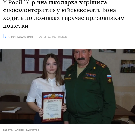
У Росії 17-річна школярка вирішила
«поволонтерити» у військкоматі. Вона
ходить по домівках і вручає призовникам
повістки
Автор:
Ангеліна Шеремет
Дата:
00:42, 21 жовтня 2020
Газета "Слово" Курчатов