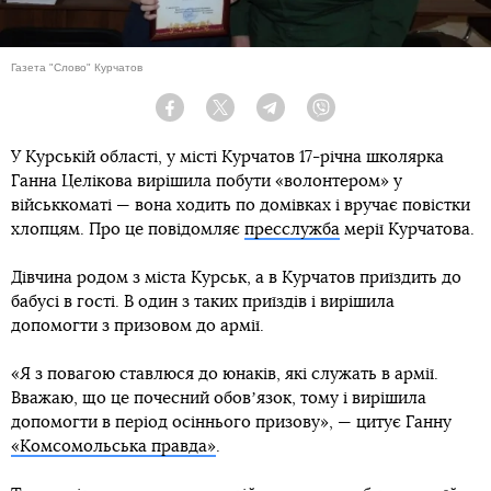
Газета "Слово" Курчатов
Facebook
Twitter
Telegram
Viber
У Курській області, у місті Курчатов 17-річна школярка
Ганна Целікова вирішила побути «волонтером» у
військкоматі — вона ходить по домівках і вручає повістки
хлопцям. Про це повідомляє
пресслужба
мерії Курчатова.
Дівчина родом з міста Курськ, а в Курчатов приїздить до
бабусі в гості. В один з таких приїздів і вирішила
допомогти з призовом до армії.
«Я з повагою ставлюся до юнаків, які служать в армії.
Вважаю, що це почесний обовʼязок, тому і вирішила
допомогти в період осіннього призову», — цитує Ганну
«Комсомольська правда»
.