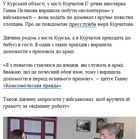
У Курській області, у місті Курчатов 17-річна школярка
Ганна Целікова вирішила побути «волонтером» у
військкоматі — вона ходить по домівках і вручає повістки
хлопцям. Про це повідомляє
пресслужба
мерії Курчатова.
Дівчина родом з міста Курськ, а в Курчатов приїздить до
бабусі в гості. В один з таких приїздів і вирішила
допомогти з призовом до армії.
«Я з повагою ставлюся до юнаків, які служать в армії.
Вважаю, що це почесний обовʼязок, тому і вирішила
допомогти в період осіннього призову», — цитує Ганну
«Комсомольська правда»
.
Також дівчину запросили у військкомат, щоб вручити їй
грамоту за «відмінну роботу».