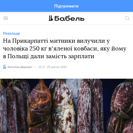
Підтримати
Facebook
Telegram
Twitter
Instagram
Меню
По
по
сай
Пекельце
На Прикарпатті митники вилучили у
чоловіка 250 кг вʼяленої ковбаси, яку йому
в Польщі дали замість зарплати
Автор:
Ангеліна Шеремет
Дата:
23:17, 20 жовтня 2020