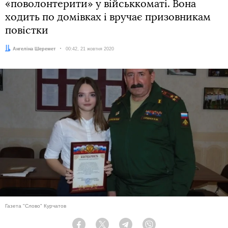
«поволонтерити» у військкоматі. Вона
ходить по домівках і вручає призовникам
повістки
Автор:
Ангеліна Шеремет
Дата:
00:42, 21 жовтня 2020
Газета "Слово" Курчатов