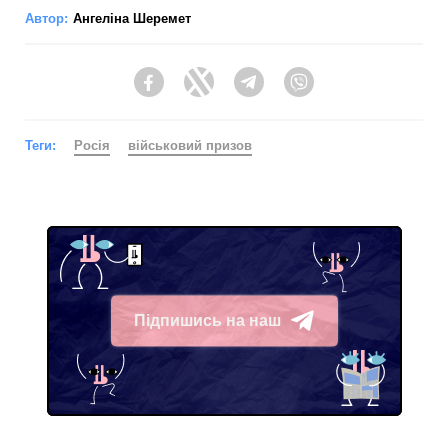
Автор:
Ангеліна Шеремет
Facebook
Twitter
Telegram
Viber
Теги:
Росія
військовий призов
Підпишись на наш
Telegram