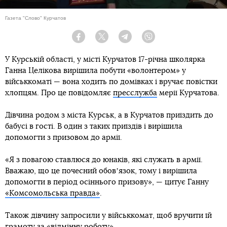
Газета "Слово" Курчатов
Facebook
Twitter
Telegram
Viber
У Курській області, у місті Курчатов 17-річна школярка
Ганна Целікова вирішила побути «волонтером» у
військкоматі — вона ходить по домівках і вручає повістки
хлопцям. Про це повідомляє
пресслужба
мерії Курчатова.
Дівчина родом з міста Курськ, а в Курчатов приїздить до
бабусі в гості. В один з таких приїздів і вирішила
допомогти з призовом до армії.
«Я з повагою ставлюся до юнаків, які служать в армії.
Вважаю, що це почесний обовʼязок, тому і вирішила
допомогти в період осіннього призову», — цитує Ганну
«Комсомольська правда»
.
Також дівчину запросили у військкомат, щоб вручити їй
грамоту за «відмінну роботу».