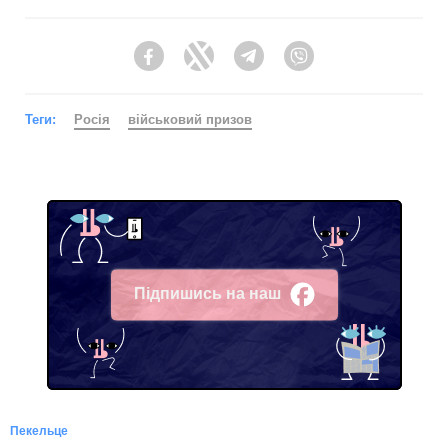
Facebook
Twitter
Telegram
Viber
Теги:
Росія
військовий призов
Підпишись на наш
Facebook
Пекельце