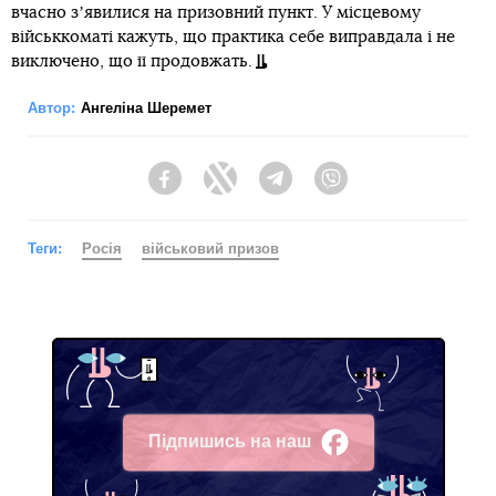
вчасно зʼявилися на призовний пункт. У місцевому
військкоматі кажуть, що практика себе виправдала і не
виключено, що її продовжать.
Автор:
Ангеліна Шеремет
Facebook
Twitter
Telegram
Viber
Теги:
Росія
військовий призов
Підпишись на наш
Facebook