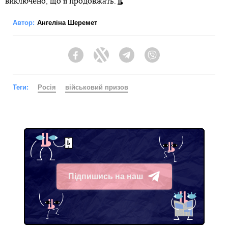
виключено, що її продовжать.
Автор:
Ангеліна Шеремет
Facebook
Twitter
Telegram
Viber
Теги:
Росія
військовий призов
Підпишись на наш
Telegram