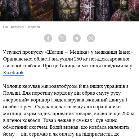
Edi Libedinsky / Unsplash
Facebook
Twitter
Telegram
Viber
У пункті пропуску «Шегині — Медика» у мешканця Івано-
Франківської області вилучили 250 кг незадекларованої
в’яленої ковбаси. Про це Галицька митниця повідомила у
Facebook
.
Чоловік керував мікроавтобусом й віз інших українців з
Польщі. Для перетину кордону він обрав смугу руху
«червоний» коридор і задекларував вживаний двигун і
особисті речі. Однак під час огляду авто працівники
митниці, окрім задекларованих товарів, виявили ще 250 кг
в’яленої ковбаси. Товар лежав у сумках і був міцно
обмотаний скотчем. Водій визнав, що ковбаса належить
йому — він отримав її як оплату на підприємстві, де