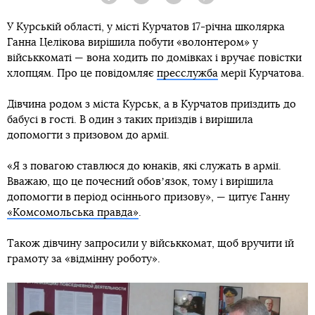
Facebook
Twitter
Telegram
Viber
У Курській області, у місті Курчатов 17-річна школярка
Ганна Целікова вирішила побути «волонтером» у
військкоматі — вона ходить по домівках і вручає повістки
хлопцям. Про це повідомляє
пресслужба
мерії Курчатова.
Дівчина родом з міста Курськ, а в Курчатов приїздить до
бабусі в гості. В один з таких приїздів і вирішила
допомогти з призовом до армії.
«Я з повагою ставлюся до юнаків, які служать в армії.
Вважаю, що це почесний обовʼязок, тому і вирішила
допомогти в період осіннього призову», — цитує Ганну
«Комсомольська правда»
.
Також дівчину запросили у військкомат, щоб вручити їй
грамоту за «відмінну роботу».