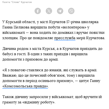
Газета "Слово" Курчатов
Facebook
Twitter
Telegram
Viber
У Курській області, у місті Курчатов 17-річна школярка
Ганна Целікова вирішила побути «волонтером» у
військкоматі — вона ходить по домівках і вручає повістки
хлопцям. Про це повідомляє
пресслужба
мерії Курчатова.
Дівчина родом з міста Курськ, а в Курчатов приїздить до
бабусі в гості. В один з таких приїздів і вирішила
допомогти з призовом до армії.
«Я з повагою ставлюся до юнаків, які служать в армії.
Вважаю, що це почесний обовʼязок, тому і вирішила
допомогти в період осіннього призову», — цитує Ганну
«Комсомольська правда»
.
Також дівчину запросили у військкомат, щоб вручити їй
грамоту за «відмінну роботу».