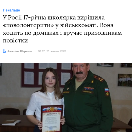
Пекельце
У Росії 17-річна школярка вирішила
«поволонтерити» у військкоматі. Вона
ходить по домівках і вручає призовникам
повістки
Автор:
Ангеліна Шеремет
Дата:
00:42, 21 жовтня 2020