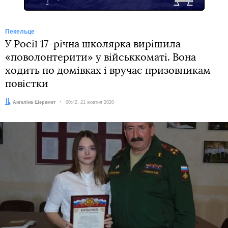
Пекельце
У Росії 17-річна школярка вирішила
«поволонтерити» у військкоматі. Вона
ходить по домівках і вручає призовникам
повістки
Автор:
Ангеліна Шеремет
Дата:
00:42, 21 жовтня 2020