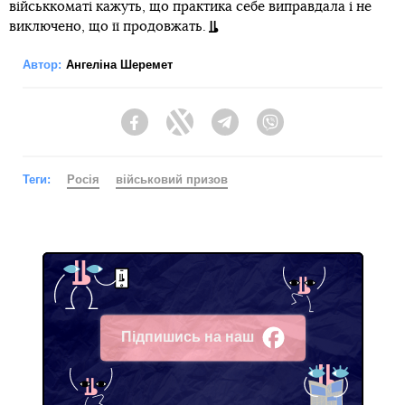
військкоматі кажуть, що практика себе виправдала і не
виключено, що її продовжать.
Автор:
Ангеліна Шеремет
Facebook
Twitter
Telegram
Viber
Теги:
Росія
військовий призов
Підпишись на наш
Facebook