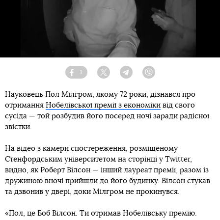
1
Facebook
Twitter
Telegram
Viber
Науковець Пол Мілгром, якому 72 роки, дізнався про
отримання
Нобелівської премії з економіки
від свого
сусіда — той розбудив його посеред ночі заради радісної
звістки.
На відео з камери спостереження, розміщеному
Стенфордським університетом на сторінці у Twitter,
видно, як Роберт Вілсон — інший лауреат премії, разом із
дружиною вночі прийшли до його будинку. Вілсон стукав
та дзвонив у двері, доки Мілгром не прокинувся.
«Пол, це Боб Вілсон. Ти отримав Нобелівську премію.