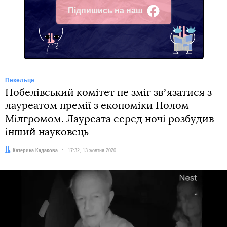
Підпишись на наш
Facebook
Пекельце
Нобелівський комітет не зміг звʼязатися з
лауреатом премії з економіки Полом
Мілгромом. Лауреата серед ночі розбудив
інший науковець
Автор:
Катерина Кадакова
Дата:
17:32, 13 жовтня 2020