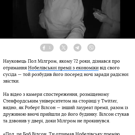
1
Facebook
Twitter
Telegram
Viber
Науковець Пол Мілгром, якому 72 роки, дізнався про
отримання
Нобелівської премії з економіки
від свого
сусіда — той розбудив його посеред ночі заради радісної
звістки.
На відео з камери спостереження, розміщеному
Стенфордським університетом на сторінці у Twitter,
видно, як Роберт Вілсон — інший лауреат премії, разом із
дружиною вночі прийшли до його будинку. Вілсон стукав
та дзвонив у двері, доки Мілгром не прокинувся.
«Пол, це Боб Вілсон. Ти отримав Нобелівську премію.