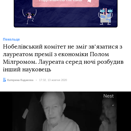
Telegram
Пекельце
Нобелівський комітет не зміг звʼязатися з
лауреатом премії з економіки Полом
Мілгромом. Лауреата серед ночі розбудив
інший науковець
Автор:
Катерина Кадакова
Дата:
17:32, 13 жовтня 2020