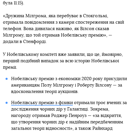
була 11:15).
«Дружина Мілгрома, яка перебуває в Стокгольмі,
отримала повідомлення з камери спостереження на свій
телефон. Вона дивилася наживо, як Вілсон сказав
Мілгрому, що той отримав Нобелівську премію», —
додали в Стенфорді.
У Нобелівському комітеті вже заявили, що це, ймовірно,
перший подібний випадок за всю історію Нобелівської
премії.
Нобелівську премію з економіки 2020 року присудили
американцям Полу Мілгрому і Роберту Вілсону — за
вдосконалення теорії аукціонів.
Нобелівську премію з фізики
отримали троє вчених за
дослідження чорних дір у Галактиці. Зокрема,
нагороду отримав Роджер Пенроуз — «за відкриття,
що утворення чорних дір є надійним передбаченням
загальної теорії відносності», а також Райнхард