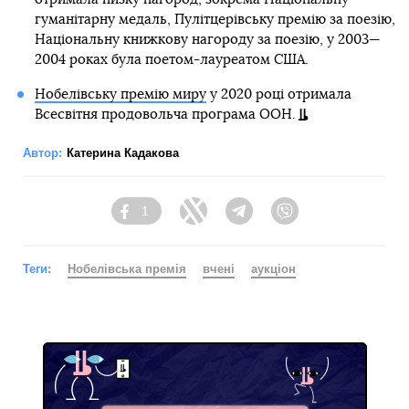
гуманітарну медаль, Пулітцерівську премію за поезію,
Національну книжкову нагороду за поезію, у 2003—
2004 роках була поетом-лауреатом США.
Нобелівську премію миру
у 2020 році отримала
Всесвітня продовольча програма ООН.
Автор:
Катерина Кадакова
1
Facebook
Twitter
Telegram
Viber
Теги:
Нобелівська премія
вчені
аукціон