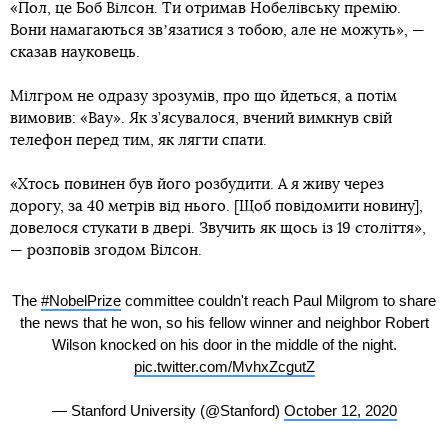
«Пол, це Боб Вілсон. Ти отримав Нобелівську премію.
Вони намагаються звʼязатися з тобою, але не можуть», —
сказав науковець.
Мілгром не одразу зрозумів, про що йдеться, а потім
вимовив: «Вау». Як з’ясувалося, вчений вимкнув свій
телефон перед тим, як лягти спати.
«Хтось повинен був його розбудити. А я живу через
дорогу, за 40 метрів від нього. [Щоб повідомити новину],
довелося стукати в двері. Звучить як щось із 19 століття»,
— розповів згодом Вілсон.
The
#NobelPrize
committee couldn't reach Paul Milgrom to share
the news that he won, so his fellow winner and neighbor Robert
Wilson knocked on his door in the middle of the night.
pic.twitter.com/MvhxZcgutZ
— Stanford University (@Stanford)
October 12, 2020