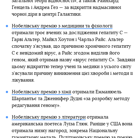
загальної теорії відносності», а також Райнхард
Генцель і Андреа Гез — за відкриття надмасивної
чорної діри в центрі Галактики.
Нобелівську премію з медицини та фізіології
отримали троє вчених за дослідження гепатиту С —
Гарві Альтер, Майкл Хоутон і Чарльз Райс. Альтер
спочатку з’ясував, що причиною хронічного гепатиту
С є невідомий вірус, а Райс згодом виділив його
геном, який отримав назву «вірус гепатиту С». Завдяки
цьому відкриттю тепер учені та медики з усього світу
з’ясували причину виникнення цієї хвороби і методи її
лікування.
Нобелівську премію з хімії
отримали Емманюель
Шарпантьє та Дженніфер Дудні «за розробку методу
редагування геному».
Нобелівську премію з літератури
отримала
американська поетеса Луїза Глюк. Раніше у США вона
отримала низку нагород, зокрема Національну
гуманітарну медаль, Пулітцерівську премію за поезію,