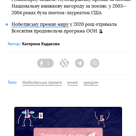
Національну книжкову нагороду за поезію, у 2003—
2004 роках була поетом-лауреатом США.
Нобелівську премію миру
у 2020 році отримала
Всесвітня продовольча програма ООН.
Автор:
Катерина Кадакова
1
Facebook
Twitter
Telegram
Viber
Теги:
Нобелівська премія
вчені
аукціон
Підпишись на наш