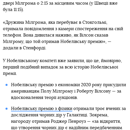
двері Мілгрома о 2:15 за місцевим часом (у Швеції вже
була 11:15).
«Дружина Мілгрома, яка перебуває в Стокгольмі,
отримала повідомлення з камери спостереження на свій
телефон. Вона дивилася наживо, як Вілсон сказав
Мілгрому, що той отримав Нобелівську премію», —
додали в Стенфорді.
У Нобелівському комітеті вже заявили, що це, ймовірно,
перший подібний випадок за всю історію Нобелівської
премії.
Нобелівську премію з економіки 2020 року присудили
американцям Полу Мілгрому і Роберту Вілсону — за
вдосконалення теорії аукціонів.
Нобелівську премію з фізики
отримали троє вчених за
дослідження чорних дір у Галактиці. Зокрема,
нагороду отримав Роджер Пенроуз — «за відкриття,
що утворення чорних дір є надійним передбаченням