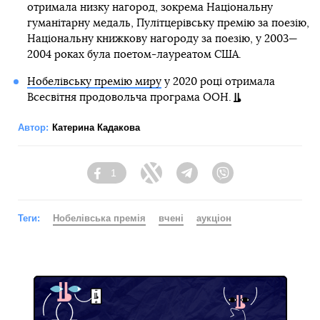
отримала низку нагород, зокрема Національну
гуманітарну медаль, Пулітцерівську премію за поезію,
Національну книжкову нагороду за поезію, у 2003—
2004 роках була поетом-лауреатом США.
Нобелівську премію миру
у 2020 році отримала
Всесвітня продовольча програма ООН.
Автор:
Катерина Кадакова
1
Facebook
Twitter
Telegram
Viber
Теги:
Нобелівська премія
вчені
аукціон