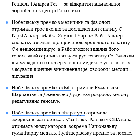
Генцель і Андреа Гез — за відкриття надмасивної
чорної діри в центрі Галактики.
Нобелівську премію з медицини та фізіології
отримали троє вчених за дослідження гепатиту С —
Гарві Альтер, Майкл Хоутон і Чарльз Райс. Альтер
спочатку з’ясував, що причиною хронічного гепатиту
С є невідомий вірус, а Райс згодом виділив його
геном, який отримав назву «вірус гепатиту С». Завдяки
цьому відкриттю тепер учені та медики з усього світу
з’ясували причину виникнення цієї хвороби і методи її
лікування.
Нобелівську премію з хімії
отримали Емманюель
Шарпантьє та Дженніфер Дудні «за розробку методу
редагування геному».
Нобелівську премію з літератури
отримала
американська поетеса Луїза Глюк. Раніше у США вона
отримала низку нагород, зокрема Національну
гуманітарну медаль, Пулітцерівську премію за поезію,