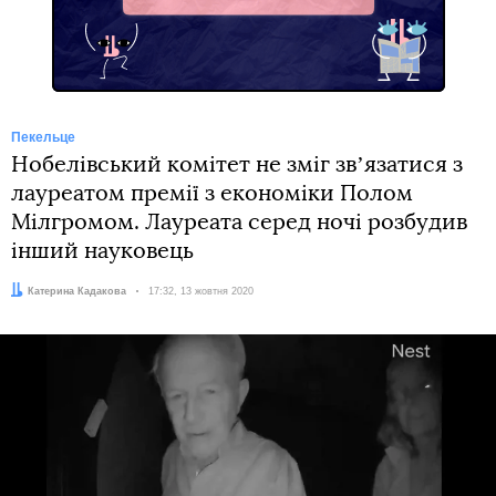
Пекельце
Нобелівський комітет не зміг звʼязатися з
лауреатом премії з економіки Полом
Мілгромом. Лауреата серед ночі розбудив
інший науковець
Автор:
Катерина Кадакова
Дата:
17:32, 13 жовтня 2020