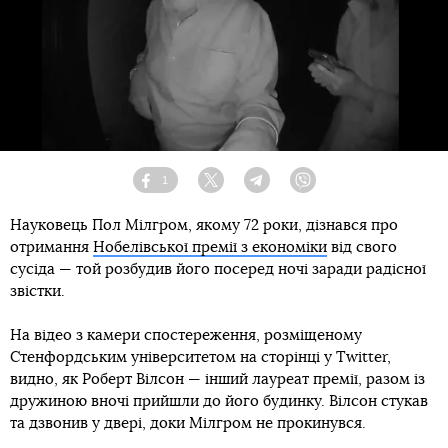
1
Facebook
Twitter
Telegram
Viber
Науковець Пол Мілгром, якому 72 роки, дізнався про
отримання
Нобелівської премії з економіки
від свого
сусіда — той розбудив його посеред ночі заради радісної
звістки.
На відео з камери спостереження, розміщеному
Стенфордським університетом на сторінці у Twitter,
видно, як Роберт Вілсон — інший лауреат премії, разом із
дружиною вночі прийшли до його будинку. Вілсон стукав
та дзвонив у двері, доки Мілгром не прокинувся.