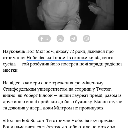
1
Facebook
Twitter
Telegram
Viber
Науковець Пол Мілгром, якому 72 роки, дізнався про
отримання
Нобелівської премії з економіки
від свого
сусіда — той розбудив його посеред ночі заради радісної
звістки.
На відео з камери спостереження, розміщеному
Стенфордським університетом на сторінці у Twitter,
видно, як Роберт Вілсон — інший лауреат премії, разом із
дружиною вночі прийшли до його будинку. Вілсон стукав
та дзвонив у двері, доки Мілгром не прокинувся.
«Пол, це Боб Вілсон. Ти отримав Нобелівську премію.
Вони намагаються звʼязатися з тобою, але не можуть», —