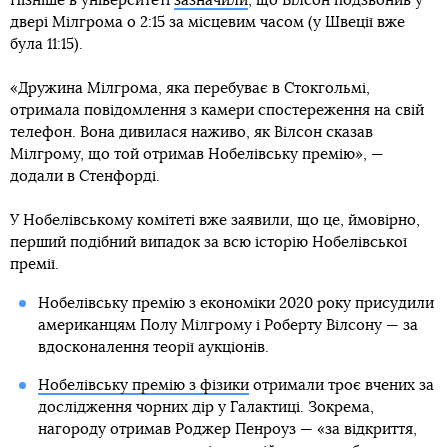
Пізніше в університеті
зазначили
, що Вілсон подзвонив у
двері Мілгрома о 2:15 за місцевим часом (у Швеції вже
була 11:15).
«Дружина Мілгрома, яка перебуває в Стокгольмі,
отримала повідомлення з камери спостереження на свій
телефон. Вона дивилася наживо, як Вілсон сказав
Мілгрому, що той отримав Нобелівську премію», —
додали в Стенфорді.
У Нобелівському комітеті вже заявили, що це, ймовірно,
перший подібний випадок за всю історію Нобелівської
премії.
Нобелівську премію з економіки 2020 року присудили
американцям Полу Мілгрому і Роберту Вілсону — за
вдосконалення теорії аукціонів.
Нобелівську премію з фізики
отримали троє вчених за
дослідження чорних дір у Галактиці. Зокрема,
нагороду отримав Роджер Пенроуз — «за відкриття,