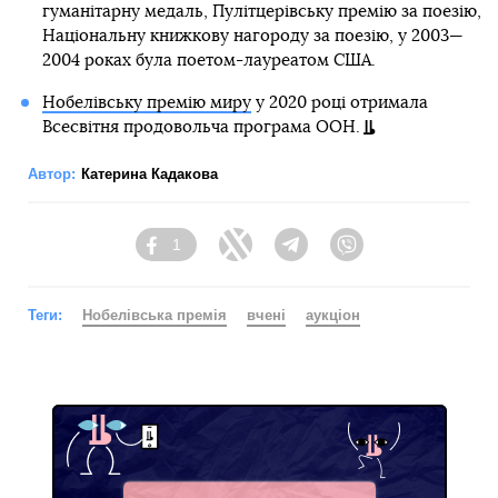
гуманітарну медаль, Пулітцерівську премію за поезію,
Національну книжкову нагороду за поезію, у 2003—
2004 роках була поетом-лауреатом США.
Нобелівську премію миру
у 2020 році отримала
Всесвітня продовольча програма ООН.
Автор:
Катерина Кадакова
1
Facebook
Twitter
Telegram
Viber
Теги:
Нобелівська премія
вчені
аукціон