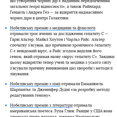
що утворення чорних дір є надійним передбаченням
загальної теорії відносності», а також Райнхард
Генцель і Андреа Гез — за відкриття надмасивної
чорної діри в центрі Галактики.
Нобелівську премію з медицини та фізіології
отримали троє вчених за дослідження гепатиту С —
Гарві Альтер, Майкл Хоутон і Чарльз Райс. Альтер
спочатку з’ясував, що причиною хронічного гепатиту
С є невідомий вірус, а Райс згодом виділив його
геном, який отримав назву «вірус гепатиту С». Завдяки
цьому відкриттю тепер учені та медики з усього світу
з’ясували причину виникнення цієї хвороби і методи її
лікування.
Нобелівську премію з хімії
отримали Емманюель
Шарпантьє та Дженніфер Дудні «за розробку методу
редагування геному».
Нобелівську премію з літератури
отримала
американська поетеса Луїза Глюк. Раніше у США вона
отримала низку нагород, зокрема Національну