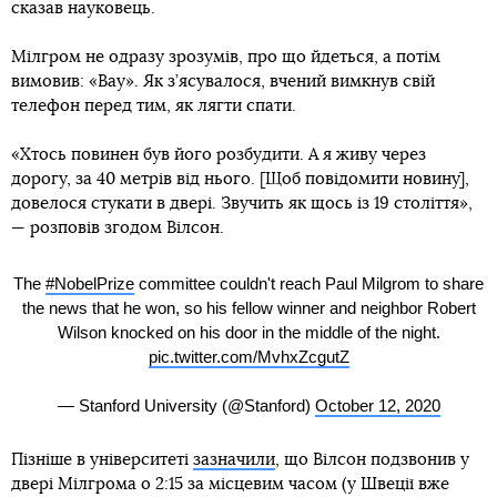
сказав науковець.
Мілгром не одразу зрозумів, про що йдеться, а потім
вимовив: «Вау». Як з’ясувалося, вчений вимкнув свій
телефон перед тим, як лягти спати.
«Хтось повинен був його розбудити. А я живу через
дорогу, за 40 метрів від нього. [Щоб повідомити новину],
довелося стукати в двері. Звучить як щось із 19 століття»,
— розповів згодом Вілсон.
The
#NobelPrize
committee couldn't reach Paul Milgrom to share
the news that he won, so his fellow winner and neighbor Robert
Wilson knocked on his door in the middle of the night.
pic.twitter.com/MvhxZcgutZ
— Stanford University (@Stanford)
October 12, 2020
Пізніше в університеті
зазначили
, що Вілсон подзвонив у
двері Мілгрома о 2:15 за місцевим часом (у Швеції вже