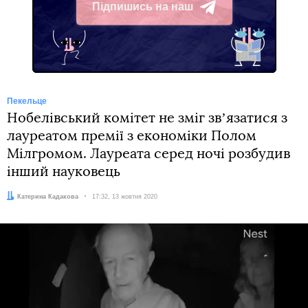
Підпишись на наш
Telegram
Пекельце
Нобелівський комітет не зміг звʼязатися з
лауреатом премії з економіки Полом
Мілгромом. Лауреата серед ночі розбудив
інший науковець
Автор:
Катерина Кадакова
Дата:
17:32, 13 жовтня 2020