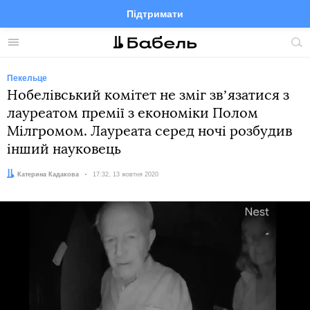
Підтримати
Facebook
Telegram
Twitter
Instagram
Меню
По
по
сай
Пекельце
Нобелівський комітет не зміг звʼязатися з
лауреатом премії з економіки Полом
Мілгромом. Лауреата серед ночі розбудив
інший науковець
Автор:
Катерина Кадакова
Дата:
17:32, 13 жовтня 2020