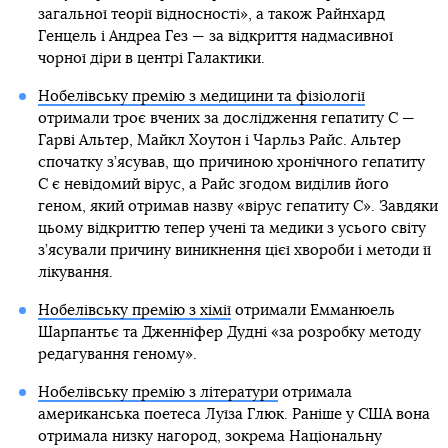
загальної теорії відносності», а також Райнхард
Генцель і Андреа Гез — за відкриття надмасивної
чорної діри в центрі Галактики.
Нобелівську премію з медицини та фізіології
отримали троє вчених за дослідження гепатиту С —
Гарві Альтер, Майкл Хоутон і Чарльз Райс. Альтер
спочатку з’ясував, що причиною хронічного гепатиту
С є невідомий вірус, а Райс згодом виділив його
геном, який отримав назву «вірус гепатиту С». Завдяки
цьому відкриттю тепер учені та медики з усього світу
з’ясували причину виникнення цієї хвороби і методи її
лікування.
Нобелівську премію з хімії
отримали Емманюель
Шарпантьє та Дженніфер Дудні «за розробку методу
редагування геному».
Нобелівську премію з літератури
отримала
американська поетеса Луїза Глюк. Раніше у США вона
отримала низку нагород, зокрема Національну