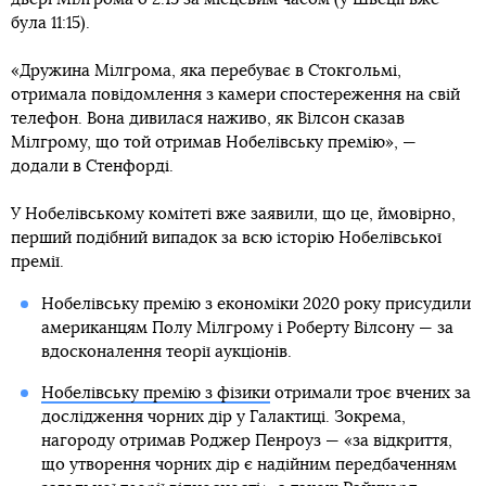
була 11:15).
«Дружина Мілгрома, яка перебуває в Стокгольмі,
отримала повідомлення з камери спостереження на свій
телефон. Вона дивилася наживо, як Вілсон сказав
Мілгрому, що той отримав Нобелівську премію», —
додали в Стенфорді.
У Нобелівському комітеті вже заявили, що це, ймовірно,
перший подібний випадок за всю історію Нобелівської
премії.
Нобелівську премію з економіки 2020 року присудили
американцям Полу Мілгрому і Роберту Вілсону — за
вдосконалення теорії аукціонів.
Нобелівську премію з фізики
отримали троє вчених за
дослідження чорних дір у Галактиці. Зокрема,
нагороду отримав Роджер Пенроуз — «за відкриття,
що утворення чорних дір є надійним передбаченням