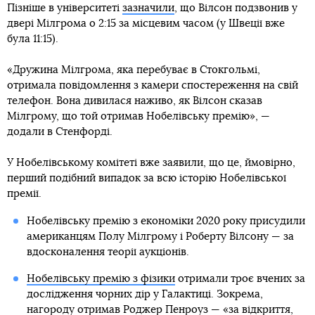
Пізніше в університеті
зазначили
, що Вілсон подзвонив у
двері Мілгрома о 2:15 за місцевим часом (у Швеції вже
була 11:15).
«Дружина Мілгрома, яка перебуває в Стокгольмі,
отримала повідомлення з камери спостереження на свій
телефон. Вона дивилася наживо, як Вілсон сказав
Мілгрому, що той отримав Нобелівську премію», —
додали в Стенфорді.
У Нобелівському комітеті вже заявили, що це, ймовірно,
перший подібний випадок за всю історію Нобелівської
премії.
Нобелівську премію з економіки 2020 року присудили
американцям Полу Мілгрому і Роберту Вілсону — за
вдосконалення теорії аукціонів.
Нобелівську премію з фізики
отримали троє вчених за
дослідження чорних дір у Галактиці. Зокрема,
нагороду отримав Роджер Пенроуз — «за відкриття,