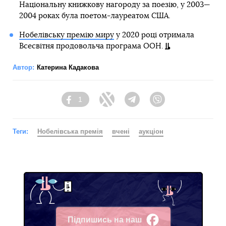
Національну книжкову нагороду за поезію, у 2003—
2004 роках була поетом-лауреатом США.
Нобелівську премію миру
у 2020 році отримала
Всесвітня продовольча програма ООН.
Автор:
Катерина Кадакова
1
Facebook
Twitter
Telegram
Viber
Теги:
Нобелівська премія
вчені
аукціон
Підпишись на наш
Facebook