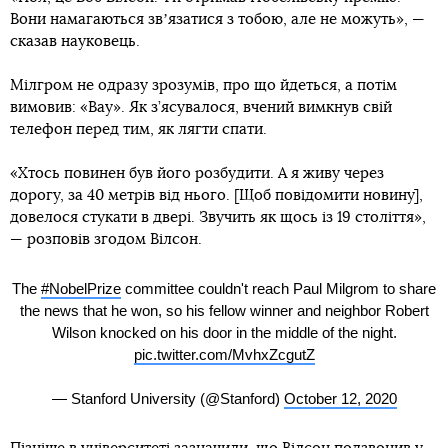
Вони намагаються звʼязатися з тобою, але не можуть», —
сказав науковець.
Мілгром не одразу зрозумів, про що йдеться, а потім
вимовив: «Вау». Як з’ясувалося, вчений вимкнув свій
телефон перед тим, як лягти спати.
«Хтось повинен був його розбудити. А я живу через
дорогу, за 40 метрів від нього. [Щоб повідомити новину],
довелося стукати в двері. Звучить як щось із 19 століття»,
— розповів згодом Вілсон.
The
#NobelPrize
committee couldn't reach Paul Milgrom to share
the news that he won, so his fellow winner and neighbor Robert
Wilson knocked on his door in the middle of the night.
pic.twitter.com/MvhxZcgutZ
— Stanford University (@Stanford)
October 12, 2020