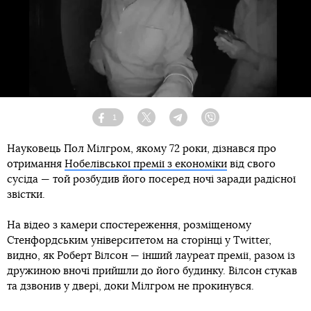
1
Facebook
Twitter
Telegram
Viber
Науковець Пол Мілгром, якому 72 роки, дізнався про
отримання
Нобелівської премії з економіки
від свого
сусіда — той розбудив його посеред ночі заради радісної
звістки.
На відео з камери спостереження, розміщеному
Стенфордським університетом на сторінці у Twitter,
видно, як Роберт Вілсон — інший лауреат премії, разом із
дружиною вночі прийшли до його будинку. Вілсон стукав
та дзвонив у двері, доки Мілгром не прокинувся.