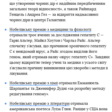
що утворення чорних дір є надійним передбаченням
загальної теорії відносності», а також Райнхард
Генцель і Андреа Гез — за відкриття надмасивної
чорної діри в центрі Галактики.
Нобелівську премію з медицини та фізіології
отримали троє вчених за дослідження гепатиту С —
Гарві Альтер, Майкл Хоутон і Чарльз Райс. Альтер
спочатку з’ясував, що причиною хронічного гепатиту
С є невідомий вірус, а Райс згодом виділив його
геном, який отримав назву «вірус гепатиту С». Завдяки
цьому відкриттю тепер учені та медики з усього світу
з’ясували причину виникнення цієї хвороби і методи її
лікування.
Нобелівську премію з хімії
отримали Емманюель
Шарпантьє та Дженніфер Дудні «за розробку методу
редагування геному».
Нобелівську премію з літератури
отримала
американська поетеса Луїза Глюк. Раніше у США вона