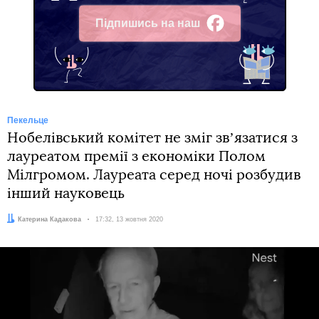
Підпишись на наш
Facebook
Пекельце
Нобелівський комітет не зміг звʼязатися з
лауреатом премії з економіки Полом
Мілгромом. Лауреата серед ночі розбудив
інший науковець
Автор:
Катерина Кадакова
Дата:
17:32, 13 жовтня 2020