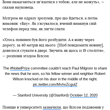
Вони намагаються звʼязатися з тобою, але не можуть», —
сказав науковець.
Мілгром не одразу зрозумів, про що йдеться, а потім
вимовив: «Вау». Як з’ясувалося, вчений вимкнув свій
телефон перед тим, як лягти спати.
«Хтось повинен був його розбудити. А я живу через
дорогу, за 40 метрів від нього. [Щоб повідомити новину],
довелося стукати в двері. Звучить як щось із 19 століття»,
— розповів згодом Вілсон.
The
#NobelPrize
committee couldn't reach Paul Milgrom to share
the news that he won, so his fellow winner and neighbor Robert
Wilson knocked on his door in the middle of the night.
pic.twitter.com/MvhxZcgutZ
— Stanford University (@Stanford)
October 12, 2020
Пізніше в університеті
зазначили
, що Вілсон подзвонив у