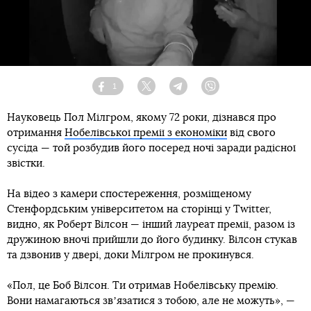
1
Facebook
Twitter
Telegram
Viber
Науковець Пол Мілгром, якому 72 роки, дізнався про
отримання
Нобелівської премії з економіки
від свого
сусіда — той розбудив його посеред ночі заради радісної
звістки.
На відео з камери спостереження, розміщеному
Стенфордським університетом на сторінці у Twitter,
видно, як Роберт Вілсон — інший лауреат премії, разом із
дружиною вночі прийшли до його будинку. Вілсон стукав
та дзвонив у двері, доки Мілгром не прокинувся.
«Пол, це Боб Вілсон. Ти отримав Нобелівську премію.
Вони намагаються звʼязатися з тобою, але не можуть», —