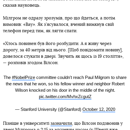
сказав науковець.
Мілгром не одразу зрозумів, про що йдеться, а потім
вимовив: «Вау». Як з’ясувалося, вчений вимкнув свій
телефон перед тим, як лягти спати.
«Хтось повинен був його розбудити. А я живу через
дорогу, за 40 метрів від нього. [Щоб повідомити новину],
довелося стукати в двері. Звучить як щось із 19 століття»,
— розповів згодом Вілсон.
The
#NobelPrize
committee couldn't reach Paul Milgrom to share
the news that he won, so his fellow winner and neighbor Robert
Wilson knocked on his door in the middle of the night.
pic.twitter.com/MvhxZcgutZ
— Stanford University (@Stanford)
October 12, 2020
Пізніше в університеті
зазначили
, що Вілсон подзвонив у
двері Мілгрома о 2:15 за місцевим часом (у Швеції вже