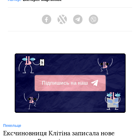
Facebook
Twitter
Telegram
Viber
Підпишись на наш
Telegram
Пекельце
Ексчиновниця Клітіна записала нове