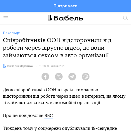
Підтримати
Facebook
Telegram
Twitter
Instagram
Меню
По
по
сай
Пекельце
Співробітників ООН відсторонили від
роботи через вірусне відео, де вони
займаються сексом в авто організації
Автор:
Вікторія Мартинюк
Дата:
11:38, 03 липня 2020
Facebook
Twitter
Telegram
Viber
Двох співробітників ООН в Ізраїлі тимчасово
відсторонили від роботи через відео в інтернеті, на якому
ті займаються сексом в автомобілі організації.
Про це повідомляє
BBC
.
Тиждень тому у соцмережі опублікували 18-секундне