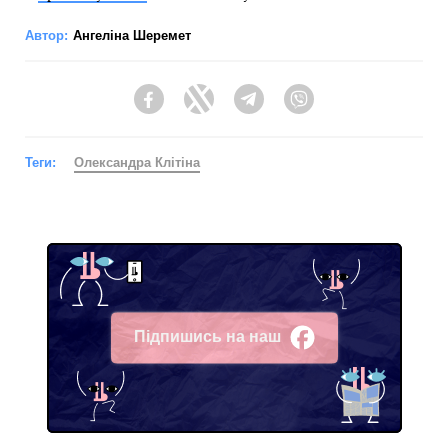
Автор:
Ангеліна Шеремет
Facebook
Twitter
Telegram
Viber
Теги:
Олександра Клітіна
Підпишись на наш
Facebook