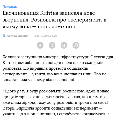
Пекельце
Ексчиновниця Клітіна записала нове
звернення. Розповіла про експеримент, в
якому вона — інопланетянин
Автор:
Ангеліна Шеремет
Дата:
13:40, 03 липня 2020
Facebook
Twitter
Telegram
Viber
Колишня заступниця міністра інфраструктури Олександра
Клітіна, яку звільнили з посади
після низки скандалів,
розповіла, що вирішила провести соціальний
експеримент — уявити, що вона інопланетянин. Про це
вона заявила у своєму відеозверненні.
«Цього разу я буду розмовляти російською, адже я знаю,
що ця історія важлива для росіян, я знаю, що я там теж
вже стала зіркою, тому хочу розповісти трохи про своєї
історії. Вирішила зробити соціальний експеримент —
уявити, що я інопланетянин, і спробувати контактувати з