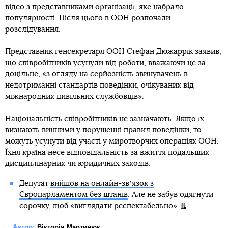
відео з представниками організації, яке набрало
популярності. Після цього в ООН розпочали
розслідування.
Представник генсекретаря ООН Стефан Дюжаррік заявив,
що співробітників усунули від роботи, вважаючи це за
доцільне, «з огляду на серйозність звинувачень в
недотриманні стандартів поведінки, очікуваних від
міжнародних цивільних службовців».
Національність співробітників не зазначають. Якщо їх
визнають винними у порушенні правил поведінки, то
можуть усунути від участі у миротворчих операціях ООН.
Їхня країна несе відповідальність за вжиття подальших
дисциплінарних чи юридичних заходів.
Депутат
вийшов на онлайн-звʼязок з
Європарламентом без штанів
. Але не забув одягнути
сорочку, щоб «виглядати респектабельно».
Автор:
Вікторія Мартинюк