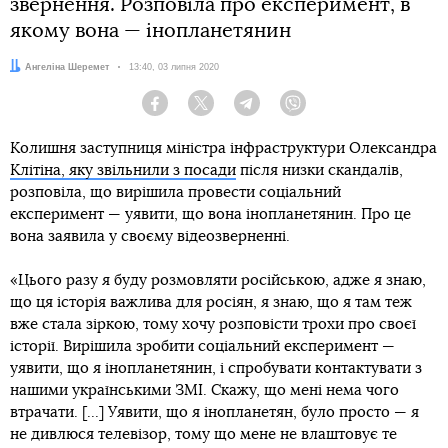
звернення. Розповіла про експеримент, в
якому вона — інопланетянин
Автор:
Ангеліна Шеремет
Дата:
13:40, 03 липня 2020
Facebook
Twitter
Telegram
Viber
Колишня заступниця міністра інфраструктури Олександра
Клітіна, яку звільнили з посади
після низки скандалів,
розповіла, що вирішила провести соціальний
експеримент — уявити, що вона інопланетянин. Про це
вона заявила у своєму відеозверненні.
«Цього разу я буду розмовляти російською, адже я знаю,
що ця історія важлива для росіян, я знаю, що я там теж
вже стала зіркою, тому хочу розповісти трохи про своєї
історії. Вирішила зробити соціальний експеримент —
уявити, що я інопланетянин, і спробувати контактувати з
нашими українськими ЗМІ. Скажу, що мені нема чого
втрачати. [...] Уявити, що я інопланетян, було просто — я
не дивлюся телевізор, тому що мене не влаштовує те