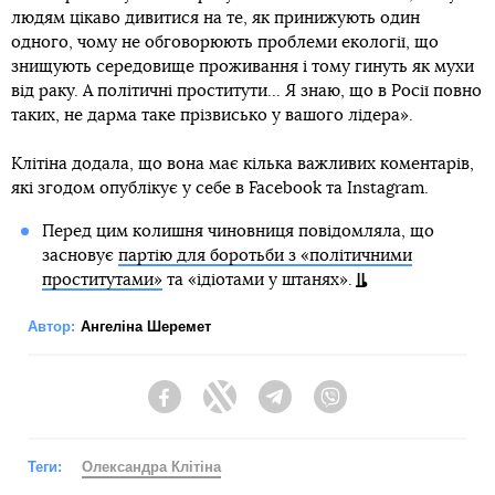
людям цікаво дивитися на те, як принижують один
одного, чому не обговорюють проблеми екології, що
знищують середовище проживання і тому гинуть як мухи
від раку. А політичні проститути... Я знаю, що в Росії повно
таких, не дарма таке прізвисько у вашого лідера».
Клітіна додала, що вона має кілька важливих коментарів,
які згодом опублікує у себе в Facebook та Instagram.
Перед цим колишня чиновниця повідомляла, що
засновує
партію для боротьби з «політичними
проститутами»
та «ідіотами у штанях».
Автор:
Ангеліна Шеремет
Facebook
Twitter
Telegram
Viber
Теги:
Олександра Клітіна