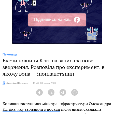
Підпишись на наш
Facebook
Пекельце
Ексчиновниця Клітіна записала нове
звернення. Розповіла про експеримент, в
якому вона — інопланетянин
Автор:
Ангеліна Шеремет
Дата:
13:40, 03 липня 2020
Facebook
Twitter
Telegram
Viber
Колишня заступниця міністра інфраструктури Олександра
Клітіна, яку звільнили з посади
після низки скандалів,