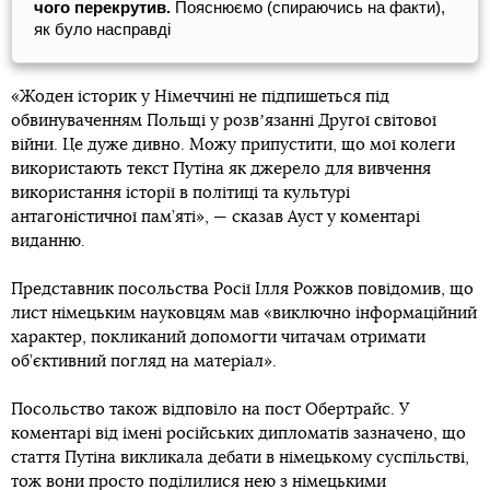
чого перекрутив.
Пояснюємо (спираючись на факти),
як було насправді
«Жоден історик у Німеччині не підпишеться під
обвинуваченням Польщі у розвʼязанні Другої світової
війни. Це дуже дивно. Можу припустити, що мої колеги
використають текст Путіна як джерело для вивчення
використання історії в політиці та культурі
антагоністичної пам’яті», — сказав Ауст у коментарі
виданню.
Представник посольства Росії Ілля Рожков повідомив, що
лист німецьким науковцям мав «виключно інформаційний
характер, покликаний допомогти читачам отримати
об’єктивний погляд на матеріал».
Посольство також відповіло на пост Обертрайс. У
коментарі від імені російських дипломатів зазначено, що
стаття Путіна викликала дебати в німецькому суспільстві,
тож вони просто поділилися нею з німецькими