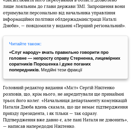
«Висвітлювати його перебування в області дозволено
лише лояльним до глави держави ЗМІ. Запрошення вони
отримували персонально від начальника управління
інформаційної політики облдержадміністрації Наталі
Дзюби», — повідомили у виданні «Перший регіональний».
Читайте також:
«Слуг народу» вчать правильно говорити про
головне — непросту справу Стерненка, лицемірних
соратників Порошенка і дуже поганих
попередників.
Медійні тези фракції
Головний редактор видання «Міст» Сергій Нікітенко
розповів, що, крім нього, не акредитували ще принаймні
трьох його колег. «Начальниця департаменту комунікацій
Наталія Дзюба вдень сказала, що ще немає підтвердження
приїзду президента, і як тільки — так одразу.
Підтвердження вже давно є, але пані Наталя не дзвонить»,
— написав напередодні Нікітенко.