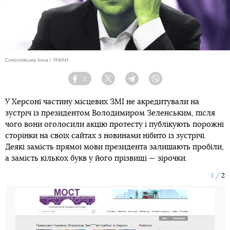
Соколовська Інна / УНІАН
1
Facebook
Twitter
Telegram
Viber
У Херсоні частину місцевих ЗМІ не акредитували на
зустріч із президентом Володимиром Зеленським, після
чого вони оголосили акцію протесту і публікують порожні
сторінки на своїх сайтах з новинами нібито із зустрічі.
Деякі замість прямої мови президента залишають пробіли,
а замість кількох букв у його прізвищі — зірочки.
1
2