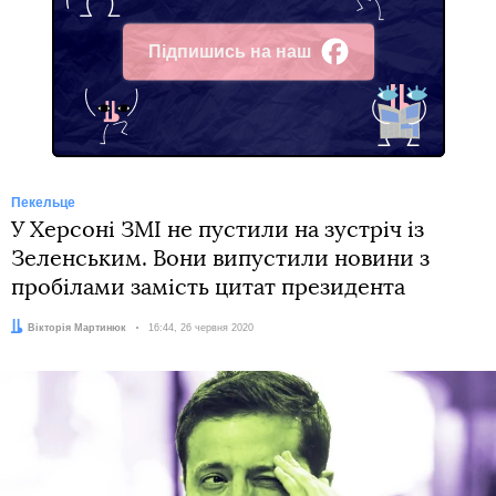
Підпишись на наш
Facebook
Пекельце
У Херсоні ЗМІ не пустили на зустріч із
Зеленським. Вони випустили новини з
пробілами замість цитат президента
Автор:
Вікторія Мартинюк
Дата:
16:44, 26 червня 2020