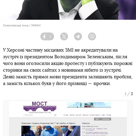
Соколовська Інна / УНІАН
1
Facebook
Twitter
Telegram
Viber
У Херсоні частину місцевих ЗМІ не акредитували на
зустріч із президентом Володимиром Зеленським, після
чого вони оголосили акцію протесту і публікують порожні
сторінки на своїх сайтах з новинами нібито із зустрічі.
Деякі замість прямої мови президента залишають пробіли,
а замість кількох букв у його прізвищі — зірочки.
1
2