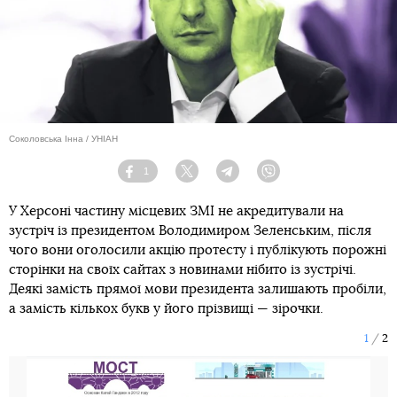
Соколовська Інна / УНІАН
1
Facebook
Twitter
Telegram
Viber
У Херсоні частину місцевих ЗМІ не акредитували на
зустріч із президентом Володимиром Зеленським, після
чого вони оголосили акцію протесту і публікують порожні
сторінки на своїх сайтах з новинами нібито із зустрічі.
Деякі замість прямої мови президента залишають пробіли,
а замість кількох букв у його прізвищі — зірочки.
1
2