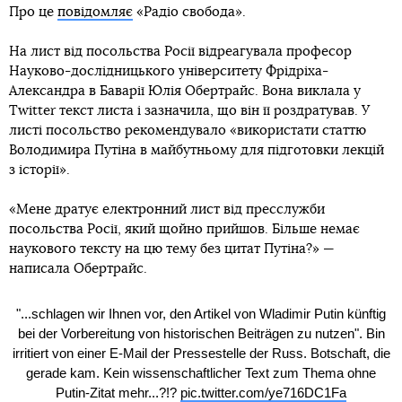
Про це
повідомляє
«Радіо свобода».
На лист від посольства Росії відреагувала професор
Науково-дослідницького університету Фрідріха-
Александра в Баварії Юлія Обертрайс. Вона виклала у
Twitter текст листа і зазначила, що він її роздратував. У
листі посольство рекомендувало «використати статтю
Володимира Путіна в майбутньому для підготовки лекцій
з історії».
«Мене дратує електронний лист від пресслужби
посольства Росії, який щойно прийшов. Більше немає
наукового тексту на цю тему без цитат Путіна?» —
написала Обертрайс.
"...schlagen wir Ihnen vor, den Artikel von Wladimir Putin künftig
bei der Vorbereitung von historischen Beiträgen zu nutzen". Bin
irritiert von einer E-Mail der Pressestelle der Russ. Botschaft, die
gerade kam. Kein wissenschaftlicher Text zum Thema ohne
Putin-Zitat mehr...?!?
pic.twitter.com/ye716DC1Fa