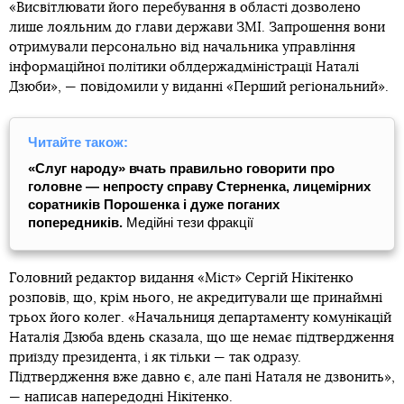
«Висвітлювати його перебування в області дозволено
лише лояльним до глави держави ЗМІ. Запрошення вони
отримували персонально від начальника управління
інформаційної політики облдержадміністрації Наталі
Дзюби», — повідомили у виданні «Перший регіональний».
Читайте також:
«Слуг народу» вчать правильно говорити про
головне — непросту справу Стерненка, лицемірних
соратників Порошенка і дуже поганих
попередників.
Медійні тези фракції
Головний редактор видання «Міст» Сергій Нікітенко
розповів, що, крім нього, не акредитували ще принаймні
трьох його колег. «Начальниця департаменту комунікацій
Наталія Дзюба вдень сказала, що ще немає підтвердження
приїзду президента, і як тільки — так одразу.
Підтвердження вже давно є, але пані Наталя не дзвонить»,
— написав напередодні Нікітенко.