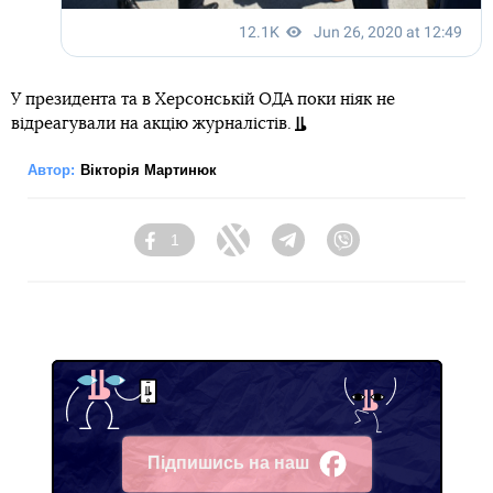
У президента та в Херсонській ОДА поки ніяк не
відреагували на акцію журналістів.
Автор:
Вікторія Мартинюк
1
Facebook
Twitter
Telegram
Viber
Підпишись на наш
Facebook