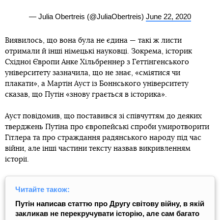
— Julia Obertreis (@JuliaObertreis)
June 22, 2020
Виявилось, що вона була не єдина — такі ж листи
отримали й інші німецькі науковці. Зокрема, історик
Східної Європи Анке Хільбреннер з Геттінгенського
університету зазначила, що не знає, «сміятися чи
плакати», а Мартін Ауст із Боннського університету
сказав, що Путін «знову грається в історика».
Ауст повідомив, що поставився зі співчуттям до деяких
тверджень Путіна про європейські спроби умиротворити
Гітлера та про страждання радянського народу під час
війни, але інші частини тексту назвав викривленням
історії.
Читайте також:
Путін написав статтю про Другу світову війну, в якій
закликав не перекручувати історію, але сам багато