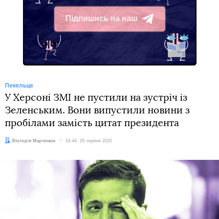
Підпишись на наш
Telegram
Пекельце
У Херсоні ЗМІ не пустили на зустріч із
Зеленським. Вони випустили новини з
пробілами замість цитат президента
Автор:
Вікторія Мартинюк
Дата:
16:44, 26 червня 2020