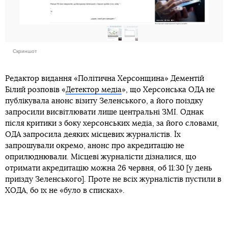
Скриншот
Редактор видання «Політична Херсонщина» Дементій
Білий розповів «
Детектор медіа
», що Херсонська ОДА не
публікувала анонс візиту Зеленського, а його поїздку
запросили висвітлювати лише центральні ЗМІ. Однак
після критики з боку херсонських медіа, за його словами,
ОДА запросила деяких місцевих журналістів. Їх
запрошували окремо, анонс про акредитацію не
оприлюднювали. Місцеві журналісти дізналися, що
отримати акредитацію можна 26 червня, об 11:30 [у день
приїзду Зеленського]. Проте не всіх журналістів пустили в
ХОДА, бо їх не «було в списках».