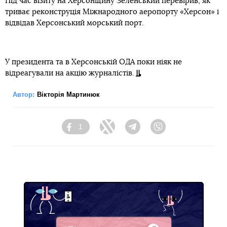
Під час візиту на Херсонщину Зеленський перевірив, як
триває реконструція Міжнародного аеропорту «Херсон» і
відвідав Херсонський морський порт.
У президента та в Херсонській ОДА поки ніяк не
відреагували на акцію журналістів.
Автор:
Вікторія Мартинюк
1
Facebook
Twitter
Telegram
Viber