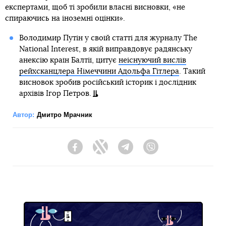
експертами, щоб ті зробили власні висновки, «не
спираючись на іноземні оцінки».
Володимир Путін у своїй статті для журналу The
National Interest, в якій виправдовує радянську
анексію країн Балтії, цитує
неіснуючий вислів
рейхсканцлера Німеччини Адольфа Гітлера
. Такий
висновок зробив російський історик і дослідник
архівів Ігор Петров.
Автор:
Дмитро Мрачник
Facebook
Twitter
Telegram
Viber