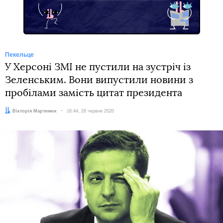
Пекельце
У Херсоні ЗМІ не пустили на зустріч із
Зеленським. Вони випустили новини з
пробілами замість цитат президента
Автор:
Вікторія Мартинюк
Дата:
16:44, 26 червня 2020