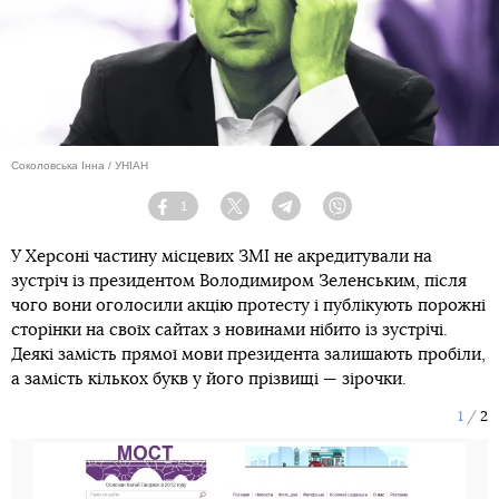
Соколовська Інна / УНІАН
1
Facebook
Twitter
Telegram
Viber
У Херсоні частину місцевих ЗМІ не акредитували на
зустріч із президентом Володимиром Зеленським, після
чого вони оголосили акцію протесту і публікують порожні
сторінки на своїх сайтах з новинами нібито із зустрічі.
Деякі замість прямої мови президента залишають пробіли,
а замість кількох букв у його прізвищі — зірочки.
1
2