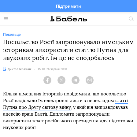
Підтримати
Facebook
Telegram
Twitter
Instagram
Меню
По
по
сай
Пекельце
Посольство Росії запропонувало німецьким
історикам використати статтю Путіна для
наукових робіт. Їм це не сподобалось
Автор:
Дмитро Мрачник
Дата:
15:10, 26 червня 2020
Facebook
Twitter
Telegram
Viber
Кілька німецьких істориків повідомили, що посольство
Росії надіслало їм електронні листи з перекладом
статті
Путіна про Другу світову війну
, у якій він виправдовував
анексію країн Балтії. Дипломати запропонували
використати текст російського президента для підготовки
наукових робіт.