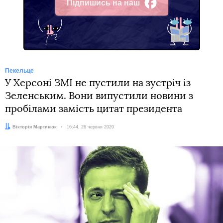
Підпишись на наш
Facebook
Пекельце
У Херсоні ЗМІ не пустили на зустріч із
Зеленським. Вони випустили новини з
пробілами замість цитат президента
Автор:
Вікторія Мартинюк
Дата:
16:44, 26 червня 2020