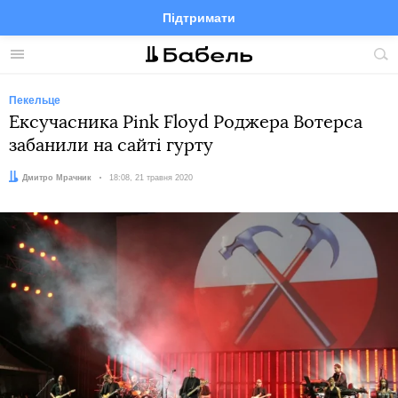
Підтримати
Facebook
Telegram
Twitter
Instagram
Меню
По
по
сай
Пекельце
Ексучасника Pink Floyd Роджера Вотерса
забанили на сайті гурту
Автор:
Дмитро Мрачник
Дата:
18:08, 21 травня 2020