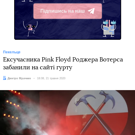
Підпишись на наш
Telegram
Пекельце
Ексучасника Pink Floyd Роджера Вотерса
забанили на сайті гурту
Автор:
Дмитро Мрачник
Дата:
18:08, 21 травня 2020