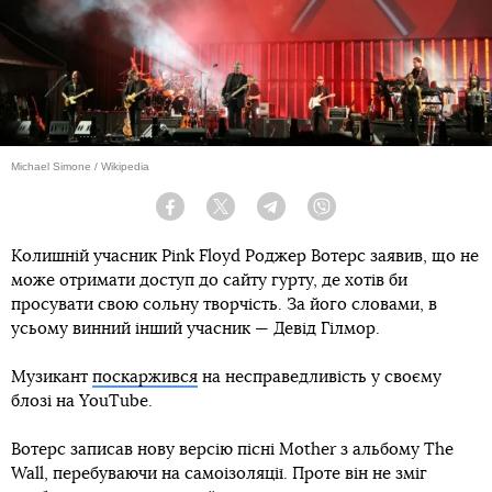
Michael Simone / Wikipedia
Facebook
Twitter
Telegram
Viber
Колишній учасник Pink Floyd Роджер Вотерс заявив, що не
може отримати доступ до сайту гурту, де хотів би
просувати свою сольну творчість. За його словами, в
усьому винний інший учасник — Девід Гілмор.
Музикант
поскаржився
на несправедливість у своєму
блозі на YouTube.
Вотерс записав нову версію пісні Mother з альбому The
Wall, перебуваючи на самоізоляції. Проте він не зміг