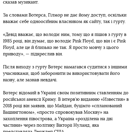
сказав музикант.
За словами Вотерса, Гілмор не дає йому доступ, оскільки
вважає себе одноосібним власником як сайту, так і гурту.
«Девід вважає, що володіє ним, тому що я пішов з гурту в
1985 році, він думає, що володіє Pink Floyd, що він і є Pink
Floyd, але це й близько не так. Я просто мовчу з цього
приводу», — підкреслив він.
Після виходу з гурту Вотерс намагався судитися з іншими
учасниками, щоб заборонити їм використовувати його
назву, але зазнав невдачі.
Вотерс відомий в Україні своїм позитивним ставленням до
російської анексії Криму. В інтерв’ю виданню «Известия» в
2018 році він заявив, що Майдан, буцімто «спланований
Вашингтоном», «просто спровокував Москву» на
захоплення півострова, а Україна «розділена на дві
частини» через політику Вікторії Нуланд, яка
представляла Держдеп США.