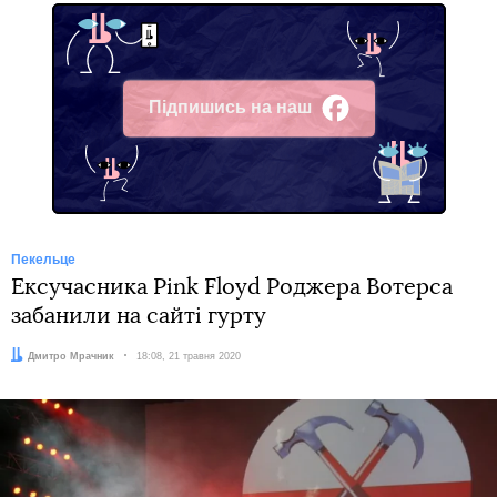
Підпишись на наш
Facebook
Пекельце
Ексучасника Pink Floyd Роджера Вотерса
забанили на сайті гурту
Автор:
Дмитро Мрачник
Дата:
18:08, 21 травня 2020