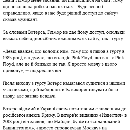
Девід Гілмор мене забанив. Ви підписалися на сайт, тому
що це спільна робота нас п’ятьох… Буде чесно і
справедливо, якщо в нас буде рівний доступ до сайту», —
сказав музикант.
За словами Вотерса, Гілмор не дає йому доступ, оскільки
вважає себе одноосібним власником як сайту, так і гурту.
«Девід вважає, що володіє ним, тому що я пішов з гурту в
1985 році, він думає, що володіє Pink Floyd, що він і є Pink
Floyd, але це й близько не так. Я просто мовчу з цього
приводу», — підкреслив він.
Після виходу з гурту Вотерс намагався судитися з іншими
учасниками, щоб заборонити їм використовувати його
назву, але зазнав невдачі.
Вотерс відомий в Україні своїм позитивним ставленням до
російської анексії Криму. В інтерв’ю виданню «Известия» в
2018 році він заявив, що Майдан, буцімто «спланований
Вашингтоном», «просто спровокував Москву» на