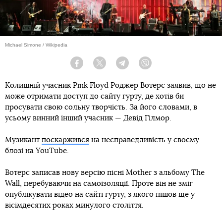
Michael Simone / Wikipedia
Facebook
Twitter
Telegram
Viber
Колишній учасник Pink Floyd Роджер Вотерс заявив, що не
може отримати доступ до сайту гурту, де хотів би
просувати свою сольну творчість. За його словами, в
усьому винний інший учасник — Девід Гілмор.
Музикант
поскаржився
на несправедливість у своєму
блозі на YouTube.
Вотерс записав нову версію пісні Mother з альбому The
Wall, перебуваючи на самоізоляції. Проте він не зміг
опублікувати відео на сайті гурту, з якого пішов ще у
вісімдесятих роках минулого століття.