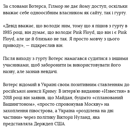
За словами Вотерса, Гілмор не дає йому доступ, оскільки
вважає себе одноосібним власником як сайту, так і гурту.
«Девід вважає, що володіє ним, тому що я пішов з гурту в
1985 році, він думає, що володіє Pink Floyd, що він і є Pink
Floyd, але це й близько не так. Я просто мовчу з цього
приводу», — підкреслив він.
Після виходу з гурту Вотерс намагався судитися з іншими
учасниками, щоб заборонити їм використовувати його
назву, але зазнав невдачі.
Вотерс відомий в Україні своїм позитивним ставленням до
російської анексії Криму. В інтерв’ю виданню «Известия» в
2018 році він заявив, що Майдан, буцімто «спланований
Вашингтоном», «просто спровокував Москву» на
захоплення півострова, а Україна «розділена на дві
частини» через політику Вікторії Нуланд, яка
представляла Держдеп США.