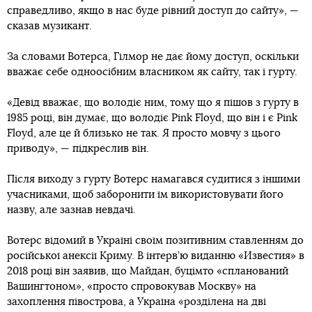
справедливо, якщо в нас буде рівний доступ до сайту», —
сказав музикант.
За словами Вотерса, Гілмор не дає йому доступ, оскільки
вважає себе одноосібним власником як сайту, так і гурту.
«Девід вважає, що володіє ним, тому що я пішов з гурту в
1985 році, він думає, що володіє Pink Floyd, що він і є Pink
Floyd, але це й близько не так. Я просто мовчу з цього
приводу», — підкреслив він.
Після виходу з гурту Вотерс намагався судитися з іншими
учасниками, щоб заборонити їм використовувати його
назву, але зазнав невдачі.
Вотерс відомий в Україні своїм позитивним ставленням до
російської анексії Криму. В інтерв’ю виданню «Известия» в
2018 році він заявив, що Майдан, буцімто «спланований
Вашингтоном», «просто спровокував Москву» на
захоплення півострова, а Україна «розділена на дві