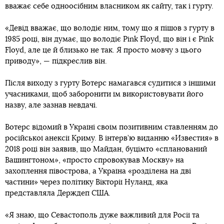
вважає себе одноосібним власником як сайту, так і гурту.
«Девід вважає, що володіє ним, тому що я пішов з гурту в
1985 році, він думає, що володіє Pink Floyd, що він і є Pink
Floyd, але це й близько не так. Я просто мовчу з цього
приводу», — підкреслив він.
Після виходу з гурту Вотерс намагався судитися з іншими
учасниками, щоб заборонити їм використовувати його
назву, але зазнав невдачі.
Вотерс відомий в Україні своїм позитивним ставленням до
російської анексії Криму. В інтерв’ю виданню «Известия» в
2018 році він заявив, що Майдан, буцімто «спланований
Вашингтоном», «просто спровокував Москву» на
захоплення півострова, а Україна «розділена на дві
частини» через політику Вікторії Нуланд, яка
представляла Держдеп США.
«Я знаю, що Севастополь дуже важливий для Росії та