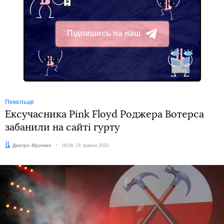
Підпишись на наш
Telegram
Пекельце
Ексучасника Pink Floyd Роджера Вотерса
забанили на сайті гурту
Автор:
Дмитро Мрачник
Дата:
18:08, 21 травня 2020