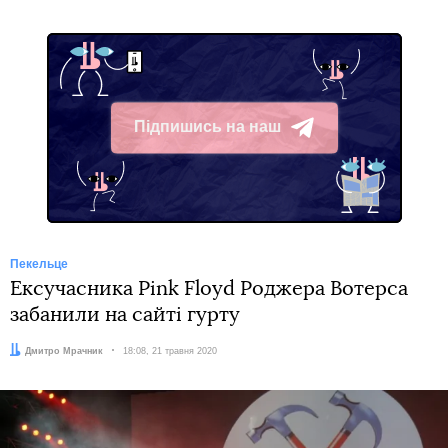
Підпишись на наш
Telegram
Пекельце
Ексучасника Pink Floyd Роджера Вотерса
забанили на сайті гурту
Автор:
Дмитро Мрачник
Дата:
18:08, 21 травня 2020