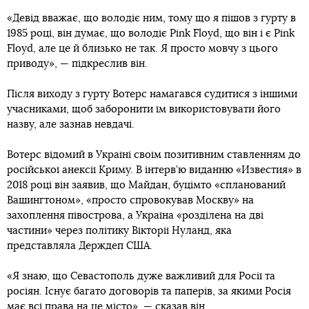
«Девід вважає, що володіє ним, тому що я пішов з гурту в
1985 році, він думає, що володіє Pink Floyd, що він і є Pink
Floyd, але це й близько не так. Я просто мовчу з цього
приводу», — підкреслив він.
Після виходу з гурту Вотерс намагався судитися з іншими
учасниками, щоб заборонити їм використовувати його
назву, але зазнав невдачі.
Вотерс відомий в Україні своїм позитивним ставленням до
російської анексії Криму. В інтерв’ю виданню «Известия» в
2018 році він заявив, що Майдан, буцімто «спланований
Вашингтоном», «просто спровокував Москву» на
захоплення півострова, а Україна «розділена на дві
частини» через політику Вікторії Нуланд, яка
представляла Держдеп США.
«Я знаю, що Севастополь дуже важливий для Росії та
росіян. Існує багато договорів та паперів, за якими Росія
має всі права на це місто», — сказав він.