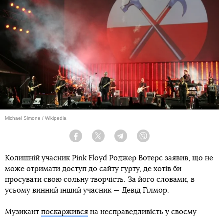
Michael Simone / Wikipedia
Facebook
Twitter
Telegram
Viber
Колишній учасник Pink Floyd Роджер Вотерс заявив, що не
може отримати доступ до сайту гурту, де хотів би
просувати свою сольну творчість. За його словами, в
усьому винний інший учасник — Девід Гілмор.
Музикант
поскаржився
на несправедливість у своєму