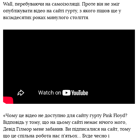
Wall, перебуваючи на самоізоляції. Проте він не зміг
опублікувати відео на сайті гурту, з якого пішов ще у
вісімдесятих роках минулого століття.
«Чому це відео не доступно для сайту гурту Pink Floyd?
Відповідь у тому, що на цьому сайті немає нічого мого,
Девід Гілмор мене забанив. Ви підписалися на сайт, тому
що це спільна робота нас п’ятьох… Буде чесно і