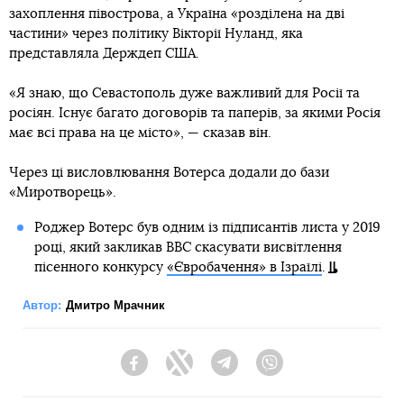
захоплення півострова, а Україна «розділена на дві
частини» через політику Вікторії Нуланд, яка
представляла Держдеп США.
«Я знаю, що Севастополь дуже важливий для Росії та
росіян. Існує багато договорів та паперів, за якими Росія
має всі права на це місто», — сказав він.
Через ці висловлювання Вотерса додали до бази
«Миротворець».
Роджер Вотерс був одним із підписантів листа у 2019
році, який закликав ВВС скасувати висвітлення
пісенного конкурсу
«Євробачення» в Ізраїлі
.
Автор:
Дмитро Мрачник
Facebook
Twitter
Telegram
Viber