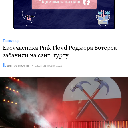
Підпишись на наш
Facebook
Пекельце
Ексучасника Pink Floyd Роджера Вотерса
забанили на сайті гурту
Автор:
Дмитро Мрачник
Дата:
18:08, 21 травня 2020