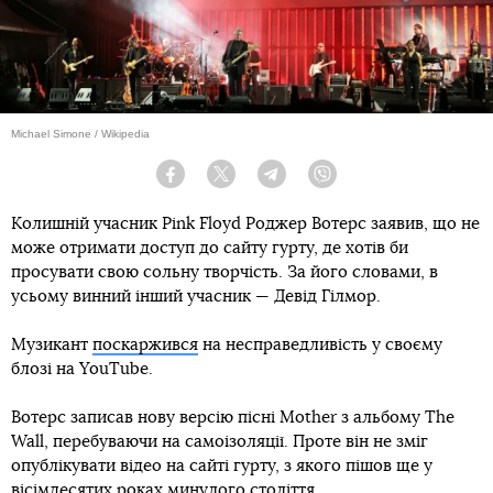
Michael Simone / Wikipedia
Facebook
Twitter
Telegram
Viber
Колишній учасник Pink Floyd Роджер Вотерс заявив, що не
може отримати доступ до сайту гурту, де хотів би
просувати свою сольну творчість. За його словами, в
усьому винний інший учасник — Девід Гілмор.
Музикант
поскаржився
на несправедливість у своєму
блозі на YouTube.
Вотерс записав нову версію пісні Mother з альбому The
Wall, перебуваючи на самоізоляції. Проте він не зміг
опублікувати відео на сайті гурту, з якого пішов ще у
вісімдесятих роках минулого століття.