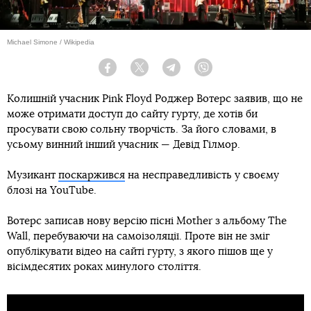
Michael Simone / Wikipedia
Facebook
Twitter
Telegram
Viber
Колишній учасник Pink Floyd Роджер Вотерс заявив, що не
може отримати доступ до сайту гурту, де хотів би
просувати свою сольну творчість. За його словами, в
усьому винний інший учасник — Девід Гілмор.
Музикант
поскаржився
на несправедливість у своєму
блозі на YouTube.
Вотерс записав нову версію пісні Mother з альбому The
Wall, перебуваючи на самоізоляції. Проте він не зміг
опублікувати відео на сайті гурту, з якого пішов ще у
вісімдесятих роках минулого століття.