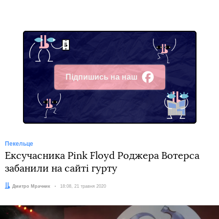
Підпишись на наш
Facebook
Пекельце
Ексучасника Pink Floyd Роджера Вотерса
забанили на сайті гурту
Автор:
Дмитро Мрачник
Дата:
18:08, 21 травня 2020