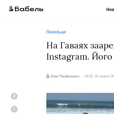
Но
Пекельце
На Гаваях зааре
Instagram. Його
Автор:
Олег Панфілович
Дата:
18:22, 16 травня 2
Facebook
Twitter