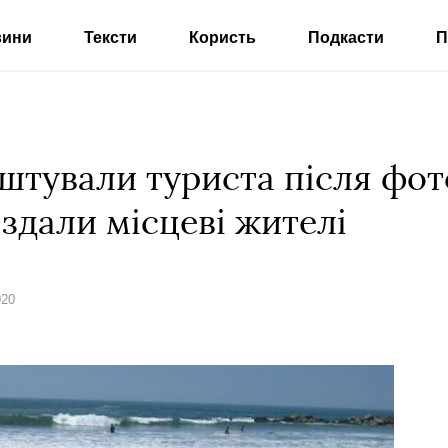
вини
Тексти
Користь
Подкасти
П
штували туриста після фот
 здали місцеві жителі
020