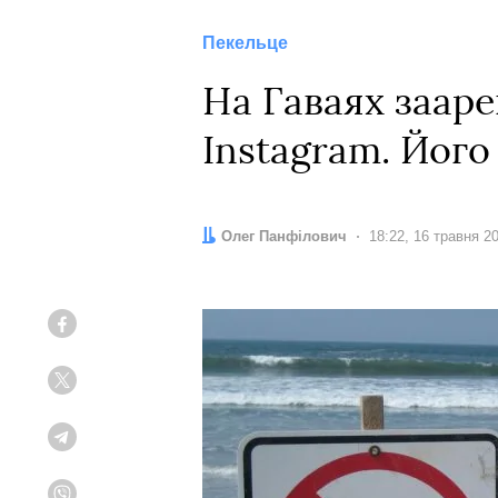
Пекельце
На Гаваях зааре
Instagram. Його
Автор:
Олег Панфілович
Дата:
18:22, 16 травня 2
Facebook
Twitter
Telegram