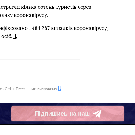
стрягли кілька сотень туристів
через
алаху коронавірусу.
фіксовано 1 484 287 випадків коронавірусу,
осіб.
іть
Ctrl
+
Enter
— ми виправимо
Підпишись на наш
Telegram