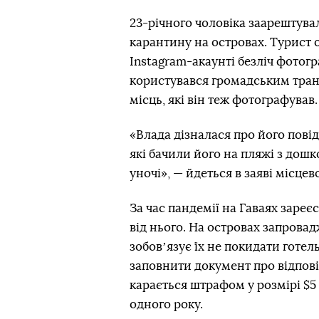
23-річного чоловіка заарештува
карантину на островах. Турист 
Instagram-акаунті безліч фотогр
користувався громадським тран
місць, які він теж фотографував.
«Влада дізналася про його пові
які бачили його на пляжі з дошко
уночі», — йдеться в заяві місцев
За час пандемії на Гаваях зареє
від нього. На островах запрова
зобовʼязує їх не покидати готе
заповнити документ про відпові
карається штрафом у розмірі $5
одного року.