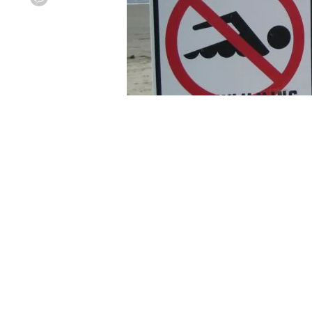
Viber
flickr.com
Турист з Нью-Йорка був заарешт
пляжів у соцмережі Instagram.
Про це пише
CNN
.
23-річного чоловіка заарештува
карантину на островах. Турист 
Instagram-акаунті безліч фотогр