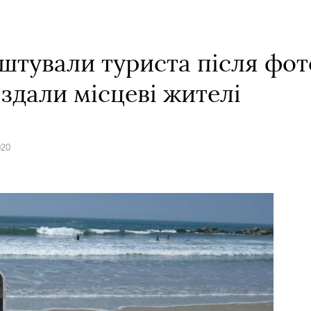
штували туриста після фот
 здали місцеві жителі
020