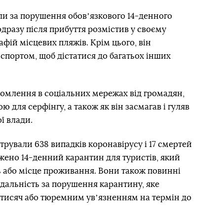
ли за порушення обовʼязкового 14-денного
одразу після прибуття розмістив у своєму
афій місцевих пляжів. Крім цього, він
спортом, щоб дістатися до багатьох інших
домлення в соціальних мережах від громадян,
ю для серфінгу, а також як він засмагав і гуляв
ої влади.
стрували 638 випадків коронавірусу і 17 смертей
джено 14-денний карантин для туристів, який
ль або місце проживання. Вони також повинні
дальність за порушення карантину, яке
 тисяч або тюремним увʼязненням на термін до