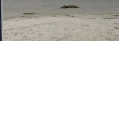
ований на Гаваях після публікацій фотографій
ли за порушення обовʼязкового 14-денного
одразу після прибуття розмістив у своєму
афій місцевих пляжів. Крім цього, він