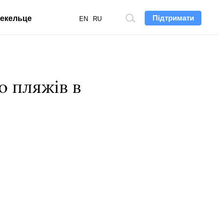
Підтримати
екельце
Пошук
EN
RU
по
сайту
о пляжів в