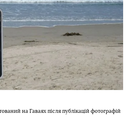
ований на Гаваях після публікацій фотографій