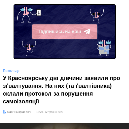
Підпишись на наш
Telegram
Пекельце
У Красноярську дві дівчини заявили про
зґвалтування. На них (та ґвалтівника)
склали протокол за порушення
самоізоляції
Автор:
Олег Панфілович
Дата:
13:25, 12 травня 2020