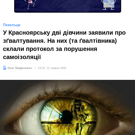
Пекельце
У Красноярську дві дівчини заявили про
зґвалтування. На них (та ґвалтівника)
склали протокол за порушення
самоізоляції
Автор:
Олег Панфілович
Дата:
13:25, 12 травня 2020