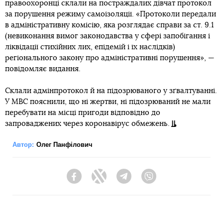
правоохоронці склали на постраждалих дівчат протокол
за порушення режиму самоізоляції. «Протоколи передали
в адміністративну комісію, яка розглядає справи за ст. 9.1
(невиконання вимог законодавства у сфері запобігання і
ліквідації стихійних лих, епідемій і їх наслідків)
регіонального закону про адміністративні порушення», —
повідомляє видання.
Склали адмінпротокол й на підозрюваного у зґвалтуванні.
У МВС пояснили, що ні жертви, ні підозрюваний не мали
перебувати на місці пригоди відповідно до
запроваджених через коронавірус обмежень.
Автор:
Олег Панфілович
Facebook
Twitter
Telegram
Viber