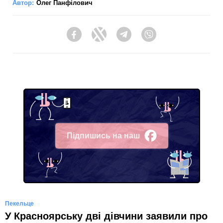
Автор:
Олег Панфілович
Facebook
Twitter
Telegram
Viber
Підпишись на наш
Facebook
Пекельце
У Красноярську дві дівчини заявили про