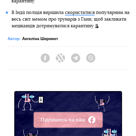
карантину.
В Індії поліція вирішила
скористатися
популярним на
весь світ мемом про трунарів з Гани, щоб закликати
мешканців дотримуватися карантину.
Автор:
Ангеліна Шеремет
Facebook
Twitter
Telegram
Viber
Підпишись на наш
Facebook