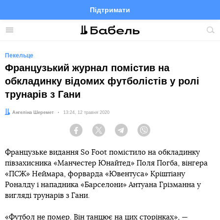
Підтримати
Facebook
Telegram
Twitter
Instagram
Меню
По
по
сай
Пекельце
Французький журнал помістив на
обкладинку відомих футболістів у ролі
трунарів з Гани
Автор:
Ангеліна Шеремет
Дата:
13:24, 12 травня 2020
Facebook
Twitter
Telegram
Viber
Французьке видання So Foot помістило на обкладинку
півзахисника «Манчестер Юнайтед» Поля Погба, вінгера
«ПСЖ» Неймара, форварда «Ювентуса» Кріштіану
Роналду і нападника «Барселони» Антуана Грізманна у
вигляді трунарів з Гани.
«Футбол не помер. Він танцює на цих сторінках», —