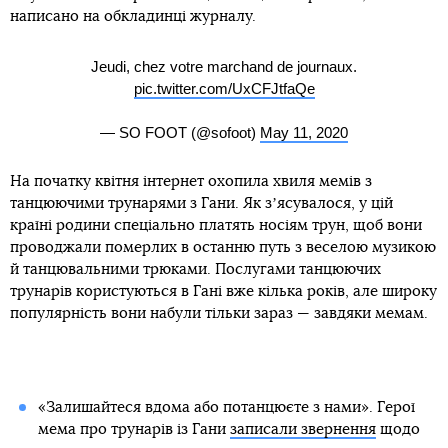
написано на обкладинці журналу.
Jeudi, chez votre marchand de journaux.
pic.twitter.com/UxCFJtfaQe
— SO FOOT (@sofoot)
May 11, 2020
На початку квітня інтернет охопила хвиля мемів з
танцюючими трунарями з Гани. Як зʼясувалося, у цій
країні родини спеціально платять носіям трун, щоб вони
проводжали померлих в останню путь з веселою музикою
й танцювальними трюками. Послугами танцюючих
трунарів користуються в Гані вже кілька років, але широку
популярність вони набули тільки зараз — завдяки мемам.
«Залишайтеся вдома або потанцюєте з нами». Герої
мема про трунарів із Гани
записали звернення
щодо