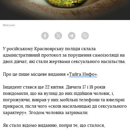
flickr.com
Facebook
Twitter
Telegram
Viber
У російському Красноярську поліція склала
адміністративний протокол за порушення самоізоляції на
двох дівчат, які стали жертвами сексуального насильства.
Про це пише місцеве видання «
Тайга.Инфо»
.
Інцидент стався ще 22 квітня. Дівчата 17 і 18 років
повідомили, що на вулиці до них підійшов чоловік, і,
погрожуючи, викрав у них мобільні телефони та ювелірні
прикраси, після чого «скоїв насильницькі дії сексуального
характеру». Згодом чоловіка затримали.
Як стало відомо виданню, попри те, що сталося,