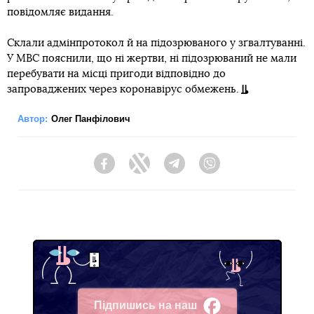
повідомляє видання.
Склали адмінпротокол й на підозрюваного у зґвалтуванні.
У МВС пояснили, що ні жертви, ні підозрюваний не мали
перебувати на місці пригоди відповідно до
запроваджених через коронавірус обмежень.
Автор:
Олег Панфілович
Facebook
Twitter
Telegram
Viber
Підпишись на наш