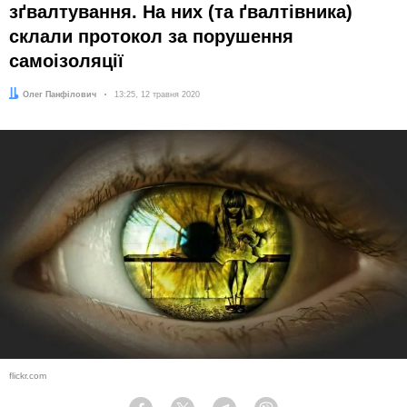
зґвалтування. На них (та ґвалтівника)
склали протокол за порушення
самоізоляції
Автор:
Олег Панфілович
Дата:
13:25, 12 травня 2020
flickr.com