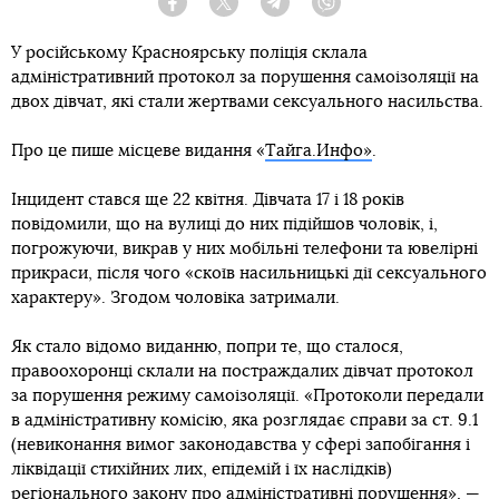
Facebook
Twitter
Telegram
Viber
У російському Красноярську поліція склала
адміністративний протокол за порушення самоізоляції на
двох дівчат, які стали жертвами сексуального насильства.
Про це пише місцеве видання «
Тайга.Инфо»
.
Інцидент стався ще 22 квітня. Дівчата 17 і 18 років
повідомили, що на вулиці до них підійшов чоловік, і,
погрожуючи, викрав у них мобільні телефони та ювелірні
прикраси, після чого «скоїв насильницькі дії сексуального
характеру». Згодом чоловіка затримали.
Як стало відомо виданню, попри те, що сталося,
правоохоронці склали на постраждалих дівчат протокол
за порушення режиму самоізоляції. «Протоколи передали
в адміністративну комісію, яка розглядає справи за ст. 9.1
(невиконання вимог законодавства у сфері запобігання і
ліквідації стихійних лих, епідемій і їх наслідків)
регіонального закону про адміністративні порушення», —