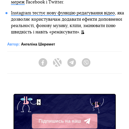
мереж
Facebook і Twitter.
Instagram тестує нову функцію редагування відео
, яка
дозволяє користувачам додавати ефекти доповненої
реальності, фонову музику, кліпи, змінювати їхню
швидкість і навіть «реміксувати».
Автор:
Ангеліна Шеремет
Facebook
Twitter
Telegram
Viber
Підпишись на наш
Telegram