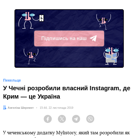
Підпишись на наш
Telegram
Пекельце
У Чечні розробили власний Instagram, де
Крим — це Україна
Автор:
Ангеліна Шеремет
Дата:
15:44, 22 листопада 2019
Facebook
Twitter
Telegram
Viber
У чеченському додатку Mylistory, який там розробили як