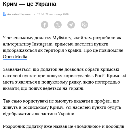
Крим — це Україна
Автор:
Ангеліна Шеремет
Дата:
15:44, 22 листопада 2019
Facebook
Twitter
Telegram
Viber
У чеченському додатку Mylistory, який там розробили як
альтернативу Instagram, кримські населені пункти
відображаються як територія України. Про це повідомляє
Open Media
.
Зазначається, що додаток не дозволяє обрати кримські
населені пункти при пошуку користувачів з Росії. Кримські
міста зʼявляться в пошуковому рядку, якщо попередньо
вказати, що пошук ведеться на Україні.
Так само користувачі не зможуть вказати в профілі, що
живуть в російському Криму. Усі населені пункти будуть
відображатися як частина України.
Розробник додатку вже назвав це «помилкою» й пообіцяв