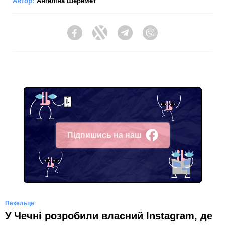
Автор:
Ангеліна Шеремет
Facebook
Twitter
Telegram
Viber
Підпишись на наш
Facebook
Пекельце
У Чечні розробили власний Instagram, де