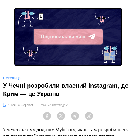
Підпишись на наш
Telegram
Пекельце
У Чечні розробили власний Instagram, де
Крим — це Україна
Автор:
Ангеліна Шеремет
Дата:
15:44, 22 листопада 2019
Facebook
Twitter
Telegram
Viber
У чеченському додатку Mylistory, який там розробили як