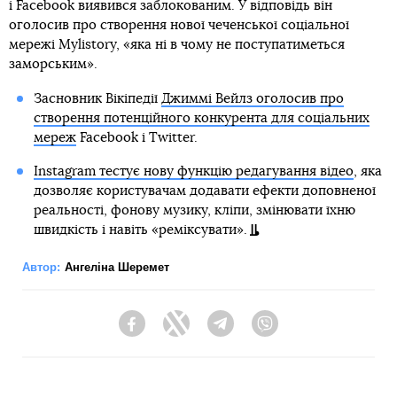
і Facebook виявився заблокованим. У відповідь він
оголосив про створення нової чеченської соціальної
мережі Mylistory, «яка ні в чому не поступатиметься
заморським».
Засновник Вікіпедії
Джиммі Вейлз оголосив про
створення потенційного конкурента для соціальних
мереж
Facebook і Twitter.
Instagram тестує нову функцію редагування відео
, яка
дозволяє користувачам додавати ефекти доповненої
реальності, фонову музику, кліпи, змінювати їхню
швидкість і навіть «реміксувати».
Автор:
Ангеліна Шеремет
Facebook
Twitter
Telegram
Viber