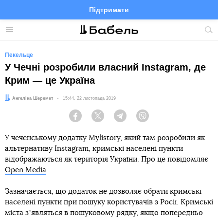
Підтримати
Facebook
Telegram
Twitter
Instagram
Меню
По
по
сай
Пекельце
У Чечні розробили власний Instagram, де
Крим — це Україна
Автор:
Ангеліна Шеремет
Дата:
15:44, 22 листопада 2019
Facebook
Twitter
Telegram
Viber
У чеченському додатку Mylistory, який там розробили як
альтернативу Instagram, кримські населені пункти
відображаються як територія України. Про це повідомляє
Open Media
.
Зазначається, що додаток не дозволяє обрати кримські
населені пункти при пошуку користувачів з Росії. Кримські
міста зʼявляться в пошуковому рядку, якщо попередньо