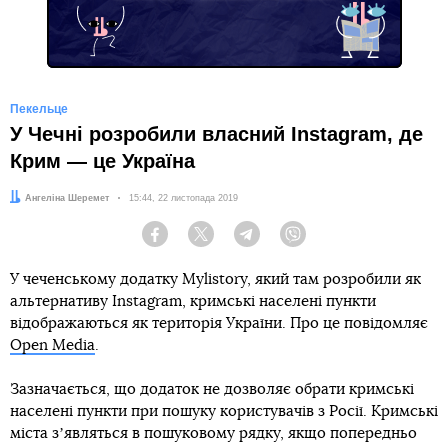
Пекельце
У Чечні розробили власний Instagram, де
Крим — це Україна
Автор:
Ангеліна Шеремет
Дата:
15:44, 22 листопада 2019
Facebook
Twitter
Telegram
Viber
У чеченському додатку Mylistory, який там розробили як
альтернативу Instagram, кримські населені пункти
відображаються як територія України. Про це повідомляє
Open Media
.
Зазначається, що додаток не дозволяє обрати кримські
населені пункти при пошуку користувачів з Росії. Кримські
міста зʼявляться в пошуковому рядку, якщо попередньо