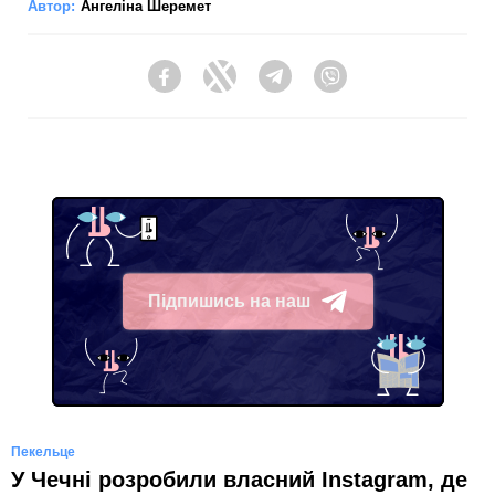
Автор:
Ангеліна Шеремет
Facebook
Twitter
Telegram
Viber
Підпишись на наш
Telegram
Пекельце
У Чечні розробили власний Instagram, де