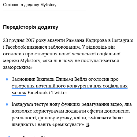
Скріншот з додатку Mylistory
Передісторія додатку
23 грудня 2017 року акаунти Рамзана Кадирова в Instagram
і Facebook виявився заблокованим. У відповідь він
оголосив про створення нової чеченської соціальної
мережі Mylistory, «яка ні в чому не поступатиметься
заморським».
Засновник Вікіпедії
Джиммі Вейлз оголосив про
створення потенційного конкурента для соціальних
мереж
Facebook і Twitter.
Instagram тестує нову функцію редагування відео
, яка
дозволяє користувачам додавати ефекти доповненої
реальності, фонову музику, кліпи, змінювати їхню
швидкість і навіть «реміксувати».