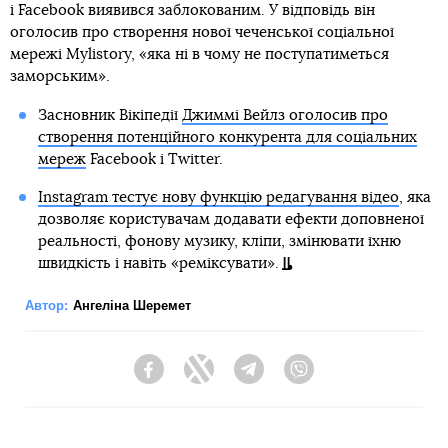
і Facebook виявився заблокованим. У відповідь він
оголосив про створення нової чеченської соціальної
мережі Mylistory, «яка ні в чому не поступатиметься
заморським».
Засновник Вікіпедії
Джиммі Вейлз оголосив про
створення потенційного конкурента для соціальних
мереж
Facebook і Twitter.
Instagram тестує нову функцію редагування відео
, яка
дозволяє користувачам додавати ефекти доповненої
реальності, фонову музику, кліпи, змінювати їхню
швидкість і навіть «реміксувати».
Автор:
Ангеліна Шеремет
Facebook
Twitter
Telegram
Viber