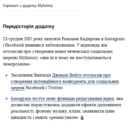
Скріншот з додатку Mylistory
Передісторія додатку
23 грудня 2017 року акаунти Рамзана Кадирова в Instagram
і Facebook виявився заблокованим. У відповідь він
оголосив про створення нової чеченської соціальної
мережі Mylistory, «яка ні в чому не поступатиметься
заморським».
Засновник Вікіпедії
Джиммі Вейлз оголосив про
створення потенційного конкурента для соціальних
мереж
Facebook і Twitter.
Instagram тестує нову функцію редагування відео
, яка
дозволяє користувачам додавати ефекти доповненої
реальності, фонову музику, кліпи, змінювати їхню
швидкість і навіть «реміксувати».