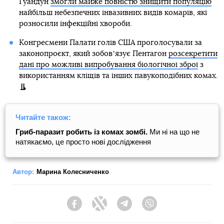
Гуандун
змогли майже повністю знищити популяцію
найбільш небезпечних інвазивних видів комарів, які
розносили інфекційні хвороби.
Конгресмени Палати голів США проголосували за
законопроєкт, який зобовʼязує Пентагон
розсекретити
дані про можливі випробування біологічної зброї
з
використанням кліщів та інших павукоподібних комах.
Читайте також:
Гриб-паразит робить із комах зомбі.
Ми ні на що не
натякаємо, це просто нові дослідження
Автор:
Марина Колесниченко
Facebook
Twitter
Telegram
Viber