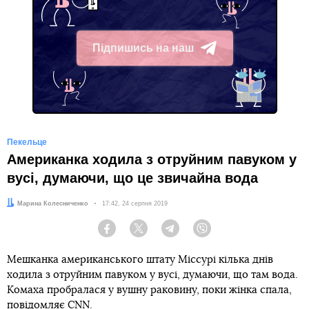
Підпишись на наш
Telegram
Пекельце
Американка ходила з отруйним павуком у
вусі, думаючи, що це звичайна вода
Автор:
Марина Колесниченко
Дата:
17:42, 24 серпня 2019
Facebook
Twitter
Telegram
Viber
Мешканка американського штату Міссурі кілька днів
ходила з отруйним павуком у вусі, думаючи, що там вода.
Комаха пробралася у вушну раковину, поки жінка спала,
повідомляє
CNN
.