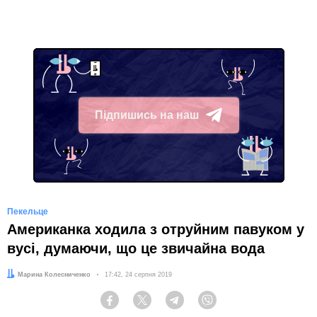
Підпишись на наш
Telegram
Пекельце
Американка ходила з отруйним павуком у
вусі, думаючи, що це звичайна вода
Автор:
Марина Колесниченко
Дата:
17:42, 24 серпня 2019
Facebook
Twitter
Telegram
Viber