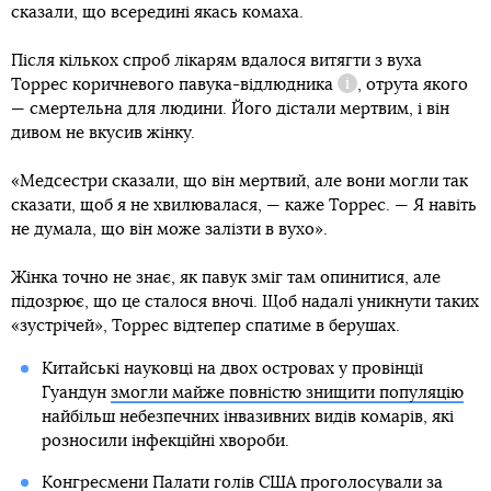
сказали, що всередині якась комаха.
Після кількох спроб лікарям вдалося витягти з вуха
Торрес
коричневого павука-відлюдника
, отрута якого
Довідка
— смертельна для людини. Його дістали мертвим, і він
дивом не вкусив жінку.
«Медсестри сказали, що він мертвий, але вони могли так
сказати, щоб я не хвилювалася, — каже Торрес. — Я навіть
не думала, що він може залізти в вухо».
Жінка точно не знає, як павук зміг там опинитися, але
підозрює, що це сталося вночі. Щоб надалі уникнути таких
«зустрічей», Торрес відтепер спатиме в берушах.
Китайські науковці на двох островах у провінції
Гуандун
змогли майже повністю знищити популяцію
найбільш небезпечних інвазивних видів комарів, які
розносили інфекційні хвороби.
Конгресмени Палати голів США проголосували за