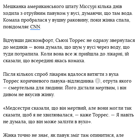
Мешканка американського штату Міссурі кілька днів
ходила з отруйним павуком у вусі, думаючи, що там вода.
Комаха пробралася у вушну раковину, поки жінка спала,
повідомляє
CNN
.
Відчувши дискомфорт, Сьюзі Торрес не одразу звернулася
до медиків — вона думала, що шум у вусі через воду, що
туди потрапила. Коли вона все ж прийшла до лікарні, їй
сказали, що всередині якась комаха.
Після кількох спроб лікарям вдалося витягти з вуха
Торрес
коричневого павука-відлюдника
, отрута якого
Довідка
— смертельна для людини. Його дістали мертвим, і він
дивом не вкусив жінку.
«Медсестри сказали, що він мертвий, але вони могли так
сказати, щоб я не хвилювалася, — каже Торрес. — Я навіть
не думала, що він може залізти в вухо».
Жінка точно не знає, як павук зміг там опинитися, але