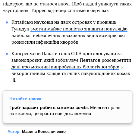
підозрює, що це сталося вночі. Щоб надалі уникнути таких
«зустрічей», Торрес відтепер спатиме в берушах.
Китайські науковці на двох островах у провінції
Гуандун
змогли майже повністю знищити популяцію
найбільш небезпечних інвазивних видів комарів, які
розносили інфекційні хвороби.
Конгресмени Палати голів США проголосували за
законопроєкт, який зобовʼязує Пентагон
розсекретити
дані про можливі випробування біологічної зброї
з
використанням кліщів та інших павукоподібних комах.
Читайте також:
Гриб-паразит робить із комах зомбі.
Ми ні на що не
натякаємо, це просто нові дослідження
Автор:
Марина Колесниченко