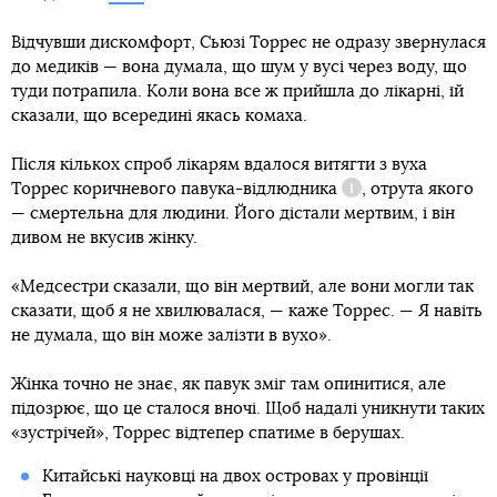
Відчувши дискомфорт, Сьюзі Торрес не одразу звернулася
до медиків — вона думала, що шум у вусі через воду, що
туди потрапила. Коли вона все ж прийшла до лікарні, їй
сказали, що всередині якась комаха.
Після кількох спроб лікарям вдалося витягти з вуха
Торрес
коричневого павука-відлюдника
, отрута якого
Довідка
— смертельна для людини. Його дістали мертвим, і він
дивом не вкусив жінку.
«Медсестри сказали, що він мертвий, але вони могли так
сказати, щоб я не хвилювалася, — каже Торрес. — Я навіть
не думала, що він може залізти в вухо».
Жінка точно не знає, як павук зміг там опинитися, але
підозрює, що це сталося вночі. Щоб надалі уникнути таких
«зустрічей», Торрес відтепер спатиме в берушах.
Китайські науковці на двох островах у провінції