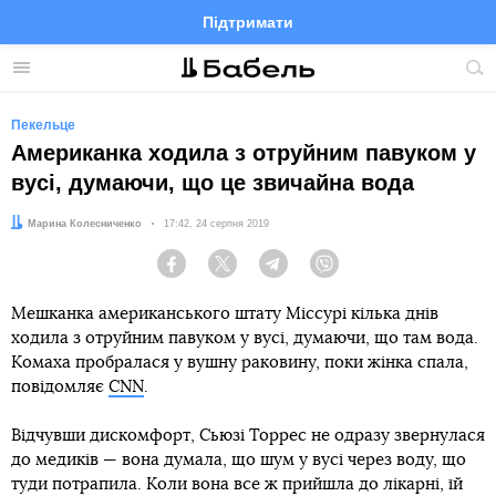
Підтримати
Facebook
Telegram
Twitter
Instagram
Меню
По
по
сай
Пекельце
Американка ходила з отруйним павуком у
вусі, думаючи, що це звичайна вода
Автор:
Марина Колесниченко
Дата:
17:42, 24 серпня 2019
Facebook
Twitter
Telegram
Viber
Мешканка американського штату Міссурі кілька днів
ходила з отруйним павуком у вусі, думаючи, що там вода.
Комаха пробралася у вушну раковину, поки жінка спала,
повідомляє
CNN
.
Відчувши дискомфорт, Сьюзі Торрес не одразу звернулася
до медиків — вона думала, що шум у вусі через воду, що
туди потрапила. Коли вона все ж прийшла до лікарні, їй